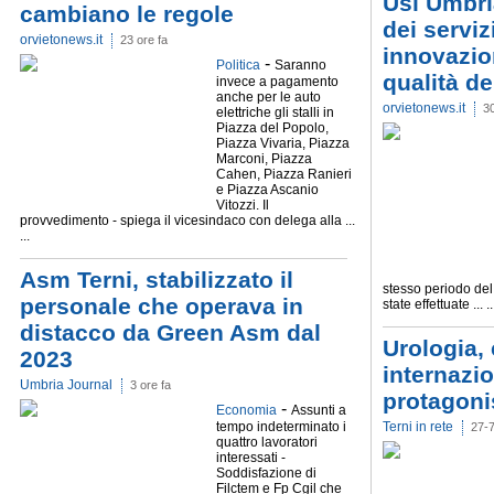
Usl Umbri
cambiano le regole
dei servizi
orvietonews.it
23 ore fa
innovazio
-
Politica
Saranno
qualità de
invece a pagamento
anche per le auto
orvietonews.it
3
elettriche gli stalli in
Piazza del Popolo,
Piazza Vivaria, Piazza
Marconi, Piazza
Cahen, Piazza Ranieri
e Piazza Ascanio
Vitozzi. Il
provvedimento - spiega il vicesindaco con delega alla ...
...
Asm Terni, stabilizzato il
stesso periodo del
personale che operava in
state effettuate ... ..
distacco da Green Asm dal
Urologia, 
2023
internazio
Umbria Journal
3 ore fa
protagoni
-
Economia
Assunti a
tempo indeterminato i
Terni in rete
27-
quattro lavoratori
interessati -
Soddisfazione di
Filctem e Fp Cgil che