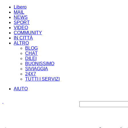
Libero
MAIL
NEWS
SPORT
VIDEO
COMMUNITY
IN CITTÀ
ALTRO
BLOG
CHAT
DILEI
BUONISSIMO
SIVIAGGIA
24X7
TUTTI I SERVIZI
AIUTO
Cronaca
Economia
Politica
Spettacoli e Cultura
Sport
Scienza e Tecno