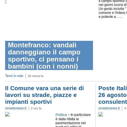
Il campo sportivo d
nei giorni scorsi di
Un gesto incivile "
comune e l'intera 
e potente a ... ...
Montefranco: vandali
danneggiano il campo
sportivo, ci pensano i
bambini (con i nonni)
Terni in rete
36 minuti fa
Il Comune vara una serie di
Poste Ital
lavori su strade, piazze e
26 agosto 
impianti sportivi
consulenti
orvietonews.it
orvietonews.it
2 ore fa
4
-
Politica
In particolare
è stata rifatta la
pavimentazione nei