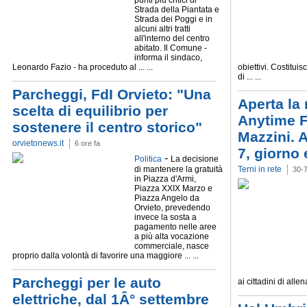
punti più critici di
Strada della Piantata e
Strada dei Poggi e in
alcuni altri tratti
all'interno del centro
abitato. Il Comune -
informa il sindaco,
Leonardo Fazio - ha proceduto al ... ...
obiettivi. Costitui
di ... ...
Parcheggi, FdI Orvieto: "Una
Aperta la
scelta di equilibrio per
Anytime Fi
sostenere il centro storico"
Mazzini. A
orvietonews.it
6 ore fa
7, giorno 
-
Politica
La decisione
di mantenere la gratuità
Terni in rete
30-
in Piazza d'Armi,
Piazza XXIX Marzo e
Piazza Angelo da
Orvieto, prevedendo
invece la sosta a
pagamento nelle aree
a più alta vocazione
commerciale, nasce
proprio dalla volontà di favorire una maggiore ... ...
Parcheggi per le auto
ai cittadini di allenar
elettriche, dal 1Â° settembre