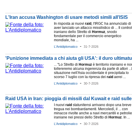
L'Iran accusa Washington di usare metodi simili all'ISIS
In risposta ai nuovi
raid
, l'IRGC ha annunciato di
aver lanciato un attacco missilistico di ... Il contro
iraniano dello Stretto di
Hormuz
, snodo
fondamentale per il commercio energetico
mondiale, ha ...
-
L'Antidiplomatico
31-7-2026
'Punizione immediata a chi aiuta gli USA': il duro ultimatu
... "Lo Stretto di
Hormuz
è territorio iraniano e no
tollereremo alcuna ingerenza da parte di attori ..
situazione nell'Asia occidentale è precipitata lo
scorso 7 luglio con la ripresa dei
raid
aerei ...
-
L'Antidiplomatico
30-7-2026
Raid USA in Iran: pioggia di missili dal Kuwait e raid sull
I nuovi
raid
statunitensi arrivano dopo una breve
tregua nei bombardamenti. Mercoledì, il ... con
minacce rivolte anche a navi mercantili e petroli
iraniane nei pressi dello Stretto di
Hormuz
. In ...
-
L'Antidiplomatico
30-7-2026