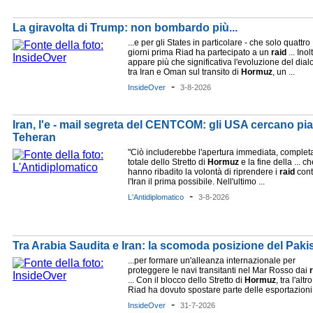
La giravolta di Trump: non bombardo più...
...e per gli States in particolare - che solo quattro
giorni prima Riad ha partecipato a un
raid
... Inol
appare più che significativa l'evoluzione del dia
tra Iran e Oman sul transito di
Hormuz
, un ...
-
InsideOver
3-8-2026
Iran, l'e - mail segreta del CENTCOM: gli USA cercano piani
Teheran
"Ciò includerebbe l'apertura immediata, complet
totale dello Stretto di
Hormuz
e la fine della ... c
hanno ribadito la volontà di riprendere i
raid
cont
l'Iran il prima possibile. Nell'ultimo ...
-
L'Antidiplomatico
3-8-2026
Tra Arabia Saudita e Iran: la scomoda posizione del Paki
...per formare un'alleanza internazionale per
proteggere le navi transitanti nel Mar Rosso dai
... Con il blocco dello Stretto di
Hormuz
, tra l'altro
Riad ha dovuto spostare parte delle esportazioni 
-
InsideOver
31-7-2026