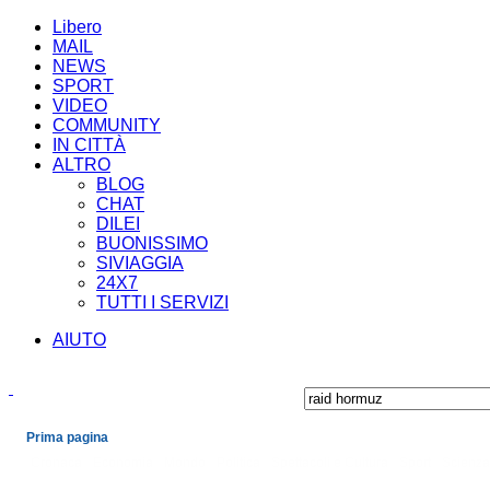
Libero
MAIL
NEWS
SPORT
VIDEO
COMMUNITY
IN CITTÀ
ALTRO
BLOG
CHAT
DILEI
BUONISSIMO
SIVIAGGIA
24X7
TUTTI I SERVIZI
AIUTO
Prima pagina
Cronaca
Economia
Mondo
Politica
Spettacoli e Cultura
Sport
Scienza