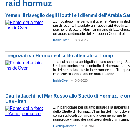
raid hormuz
Yemen, il risveglio degli Houthi e i dilemmi dell'Arabia Sa
...un costoso intervento militare nel Paese limitro
più di recente ha subito un nuovo
raid
Houthi ...
poiché lo Stretto di
Hormuz
rimane di fatto chius
un approfondimento dell'European Council of ...
-
InsideOver
8-8-2026
I negoziati su Hormuz e il fallito attentato a Trump
... la cui asserita ambiguità è stata usata dagli Sta
Uniti per contestare il controllo di
Hormuz
da ... A
là del particolare, resta la retromarcia di Trump s
raid
, che discende anche dall'erosione ...
-
InsideOver
6-8-2026
Dagli attacchi nel Mar Rosso allo Stretto di Hormuz: le or
Usa - Iran
... in particolare per quanto riguarda la riapertura
dello Stretto di
Hormuz
. L'Iran ha definito ... dove
comunità locali continuano a commemorare le
numerose vittime dei
raid
aerei degli ultimi anni. .
-
L'Antidiplomatico
5-8-2026