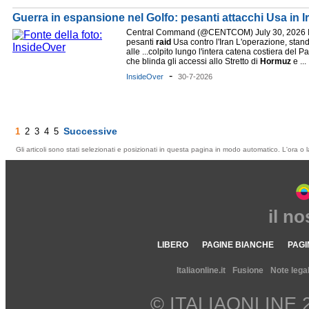
Guerra in espansione nel Golfo: pesanti attacchi Usa in I
Central Command (@CENTCOM) July 30, 2026 
pesanti
raid
Usa contro l'Iran L'operazione, stan
alle ...colpito lungo l'intera catena costiera del P
che blinda gli accessi allo Stretto di
Hormuz
e ...
-
InsideOver
30-7-2026
Successive
1
2
3
4
5
Gli articoli sono stati selezionati e posizionati in questa pagina in modo automatico. L'ora o l
il n
LIBERO
PAGINE BIANCHE
PAGI
Italiaonline.it
Fusione
Note legal
© ITALIAONLINE