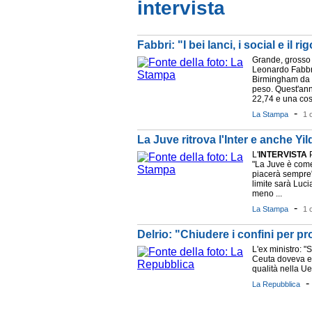
intervista
Fabbri: "I bei lanci, i social e il 
Grande, grosso
Leonardo Fabbri
Birmingham da l
peso. Quest'ann
22,74 e una cost
-
La Stampa
1 
La Juve ritrova l'Inter e anche Yild
L'
INTERVISTA
P
"La Juve è come
piacerà sempre"
limite sarà Luci
meno ...
-
La Stampa
1 
Delrio: "Chiudere i confini per p
L'ex ministro: "
Ceuta doveva es
qualità nella Ue
La Repubblica