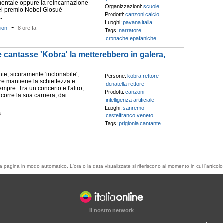
mentale oppure la reincarnazione
Organizzazioni:
scuole
del premio Nobel Giosuè
Prodotti:
canzoni
calcio
.
Luoghi:
pavana
italia
-
tion
8 ore fa
Tags:
narratore
cronache epafaniche
e cantasse 'Kobra' la metterebbero in galera,
te, sicuramente 'inclonabile',
Persone:
kobra rettore
re mantiene la schiettezza e
donatella rettore
sempre. Tra un concerto e l'altro,
Prodotti:
canzoni
rcorre la sua carriera, dai
intelligenza artificiale
Luoghi:
sanremo
a
castelfranco veneto
Tags:
prigionia
cantante
esta pagina in modo automatico. L'ora o la data visualizzate si riferiscono al momento in cui l'artic
il nostro network