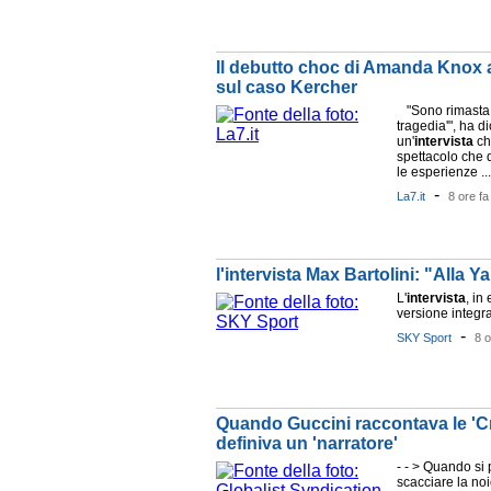
Il debutto choc di Amanda Knox a
sul caso Kercher
"Sono rimasta i
tragedia'", ha 
un'
intervista
ch
spettacolo che d
le esperienze ...
-
La7.it
8 ore fa
l'intervista Max Bartolini: "Alla
L'
intervista
, in
versione integra
-
SKY Sport
8 o
Quando Guccini raccontava le 'Cron
definiva un 'narratore'
- - > Quando si 
scacciare la noi