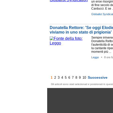
un eroe risorgi
di fine secolo 
Carducci. E se ..
Globalist Syndica
Donatella Rettore: 'Se oggi Elodi
viviamo in uno stato di prigionia'
Sempre irriveren
Donatella Retto
l'autenticità di 
la cantante ripe
momenti più ...
-
Leggo
8 ore f
Successive
1
2
3
4
5
6
7
8
9
10
Gli articoli sono stati selezionati e posizionati in qu