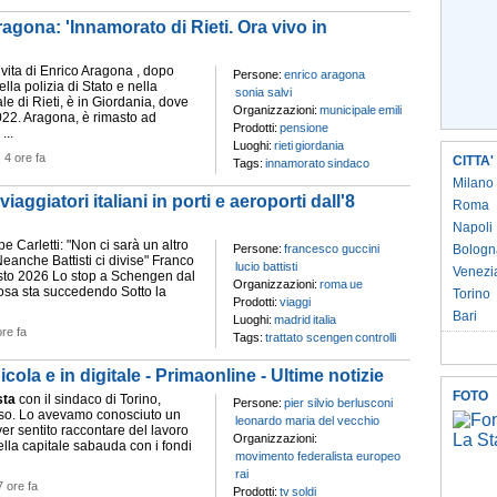
Aragona: 'Innamorato di Rieti. Ora vivo in
 vita di Enrico Aragona , dopo
Persone:
enrico aragona
ella polizia di Stato e nella
sonia salvi
le di Rieti, è in Giordania, dove
Organizzazioni:
municipale
emili
2022. Aragona, è rimasto ad
Prodotti:
pensione
...
Luoghi:
rieti
giordania
-
4 ore fa
CITTA'
Tags:
innamorato
sindaco
Milano
aggiatori italiani in porti e aeroporti dall'8
Roma
Napoli
 Carletti: "Non ci sarà un altro
Persone:
francesco guccini
Bologn
eanche Battisti ci divise" Franco
lucio battisti
Venezi
sto 2026 Lo stop a Schengen dal
Organizzazioni:
roma
ue
osa sta succedendo Sotto la
Torino
Prodotti:
viaggi
Bari
Luoghi:
madrid
italia
ore fa
Tags:
trattato scengen
controlli
cola e in digitale - Primaonline - Ultime notizie
FOTO
sta
con il sindaco di Torino,
Persone:
pier silvio berlusconi
so. Lo avevamo conosciuto un
leonardo maria del vecchio
er sentito raccontare del lavoro
Organizzazioni:
la capitale sabauda con i fondi
movimento federalista europeo
rai
7 ore fa
Prodotti:
tv
soldi