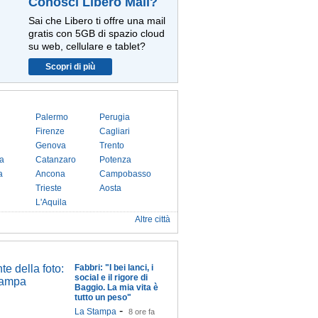
Conosci Libero Mail?
Sai che Libero ti offre una mail
gratis con 5GB di spazio cloud
su web, cellulare e tablet?
Scopri di più
Palermo
Perugia
Firenze
Cagliari
Genova
Trento
a
Catanzaro
Potenza
a
Ancona
Campobasso
Trieste
Aosta
L'Aquila
Altre città
Fabbri: "I bei lanci, i
social e il rigore di
Baggio. La mia vita è
tutto un peso"
-
La Stampa
8 ore fa