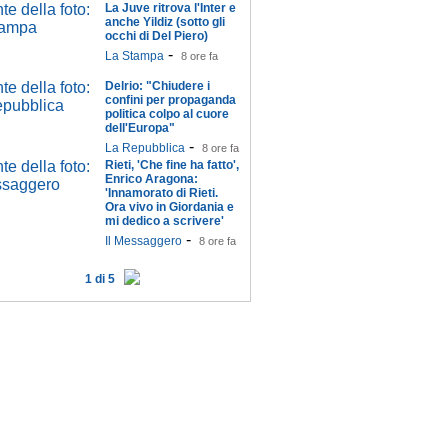
La Juve ritrova l'Inter e
anche Yildiz (sotto gli
occhi di Del Piero)
-
La Stampa
8 ore fa
Delrio: "Chiudere i
confini per propaganda
politica colpo al cuore
dell'Europa"
-
La Repubblica
8 ore fa
Rieti, 'Che fine ha fatto',
Enrico Aragona:
'Innamorato di Rieti.
Ora vivo in Giordania e
mi dedico a scrivere'
-
Il Messaggero
8 ore fa
1 di 5