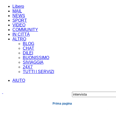
Libero
MAIL
NEWS
SPORT
VIDEO
COMMUNITY
IN CITTÀ
ALTRO
BLOG
CHAT
DILEI
BUONISSIMO
SIVIAGGIA
24X7
TUTTI I SERVIZI
AIUTO
Prima pagina
Cronaca
Economia
Mondo
Politica
Spe