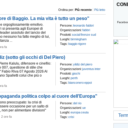
COND
Ordina per:
Più recente
Più letto
rigore di Baggio. La mia vita è tutto un peso"
Facebo
 e orgogliosamente emotivo.
Persone:
leonardo fabbri
 si presenta agli Europei di
Organizzazioni:
fabbri
eader assoluto del lancio del
Prodotti:
social
firenze sud
o nessuno ha fatto meglio di lui,
Luoghi:
birmingham
anza ...
Tags:
baggio
rigore
ora fa
iz (sotto gli occhi di Del Piero)
ierre Kalulu, difensore e cinefilo:
Persone:
yildiz
del piero
 007, questione di stile che
Organizzazioni:
juventus
inter
 Fabio Riva 07 Agosto 2026 Al
Prodotti:
giochi
ano Spalletti colui che più o
Luoghi:
perth
Tags:
bianconero
eppoi
ora fa
ropaganda politica colpo al cuore dell'Europa"
Sono preoccupato: la crisi di
Persone:
del rio
sere occasione per un salto di
Organizzazioni:
ue
, non per alimentare divisioni"
Luoghi:
europa
ceuta
Termi
-
2 ore fa
Tags:
crisi