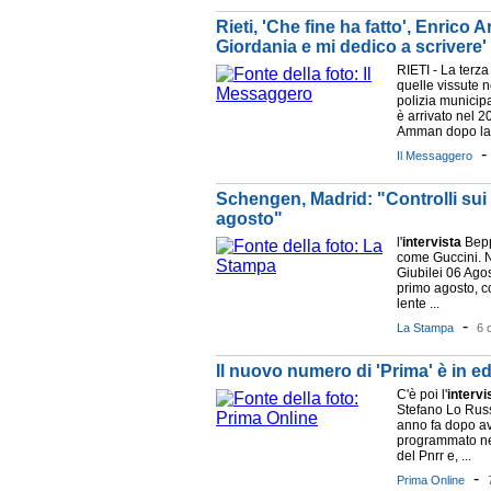
Rieti, 'Che fine ha fatto', Enrico 
Giordania e mi dedico a scrivere'
RIETI - La terza
quelle vissute n
polizia municipa
è arrivato nel 
Amman dopo la 
Il Messaggero
Schengen, Madrid: "Controlli sui vi
agosto"
l'
intervista
Beppe
come Guccini. N
Giubilei 06 Ago
primo agosto, c
lente ...
-
La Stampa
6 
Il nuovo numero di 'Prima' è in edi
C'è poi l'
intervi
Stefano Lo Rus
anno fa dopo av
programmato nel
del Pnrr e, ...
-
Prima Online