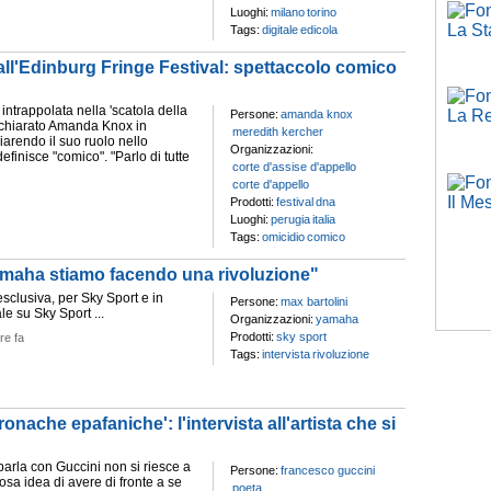
Luoghi:
milano
torino
Tags:
digitale
edicola
ll'Edinburg Fringe Festival: spettaccolo comico
ntrappolata nella 'scatola della
Persone:
amanda knox
dichiarato Amanda Knox in
meredith kercher
iarendo il suo ruolo nello
Organizzazioni:
efinisce "comico". "Parlo di tutte
corte d'assise d'appello
corte d'appello
Prodotti:
festival
dna
Luoghi:
perugia
italia
Tags:
omicidio
comico
 Yamaha stiamo facendo una rivoluzione"
 esclusiva, per Sky Sport e in
Persone:
max bartolini
le su Sky Sport ...
Organizzazioni:
yamaha
Prodotti:
sky sport
re fa
Tags:
intervista
rivoluzione
ache epafaniche': l'intervista all'artista che si
parla con Guccini non si riesce a
Persone:
francesco guccini
osa idea di avere di fronte a se
poeta