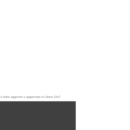
olo è stato aggiunto o aggiornato in Libero 24x7