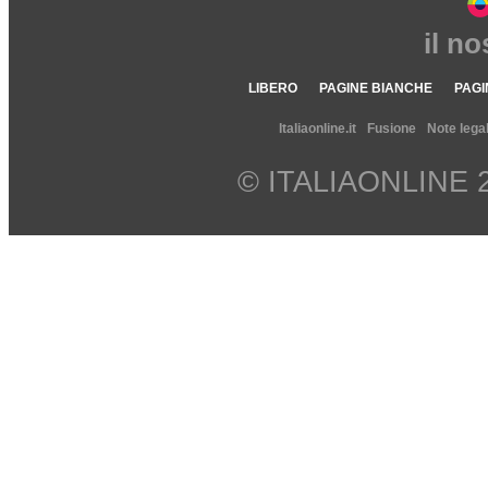
il n
LIBERO
PAGINE BIANCHE
PAGI
Italiaonline.it
Fusione
Note legal
© ITALIAONLINE