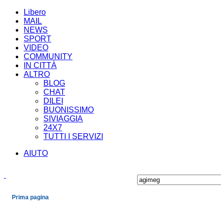
Libero
MAIL
NEWS
SPORT
VIDEO
COMMUNITY
IN CITTÀ
ALTRO
BLOG
CHAT
DILEI
BUONISSIMO
SIVIAGGIA
24X7
TUTTI I SERVIZI
AIUTO
Prima pagina
Cronaca
Economia
Mondo
Politica
Spettacoli e Cultura
Sport
Scienza