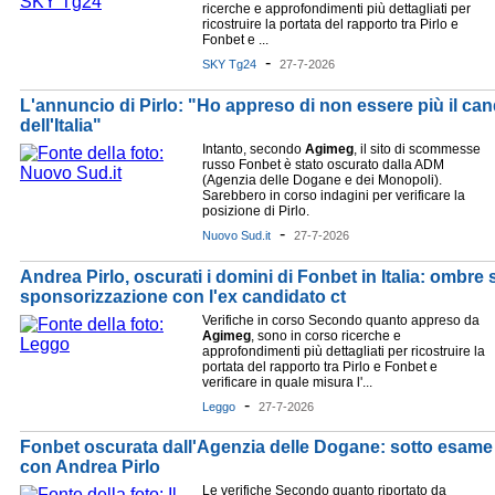
ricerche e approfondimenti più dettagliati per
ricostruire la portata del rapporto tra Pirlo e
Fonbet e ...
-
SKY Tg24
27-7-2026
L'annuncio di Pirlo: "Ho appreso di non essere più il ca
dell'Italia"
Intanto, secondo
Agimeg
, il sito di scommesse
russo Fonbet è stato oscurato dalla ADM
(Agenzia delle Dogane e dei Monopoli).
Sarebbero in corso indagini per verificare la
posizione di Pirlo.
-
Nuovo Sud.it
27-7-2026
Andrea Pirlo, oscurati i domini di Fonbet in Italia: ombre 
sponsorizzazione con l'ex candidato ct
Verifiche in corso Secondo quanto appreso da
Agimeg
, sono in corso ricerche e
approfondimenti più dettagliati per ricostruire la
portata del rapporto tra Pirlo e Fonbet e
verificare in quale misura l'...
-
Leggo
27-7-2026
Fonbet oscurata dall'Agenzia delle Dogane: sotto esame
con Andrea Pirlo
Le verifiche Secondo quanto riportato da