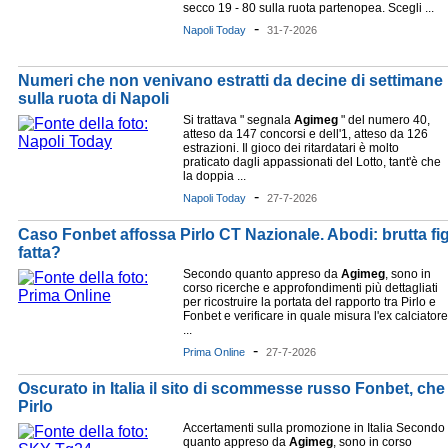
secco 19 - 80 sulla ruota partenopea. Scegli ...
-
Napoli Today
31-7-2026
Numeri che non venivano estratti da decine di settimane p
sulla ruota di Napoli
Si trattava " segnala
Agimeg
" del numero 40,
atteso da 147 concorsi e dell'1, atteso da 126
estrazioni. Il gioco dei ritardatari è molto
praticato dagli appassionati del Lotto, tant'è che
la doppia ...
-
Napoli Today
27-7-2026
Caso Fonbet affossa Pirlo CT Nazionale. Abodi: brutta fig
fatta?
Secondo quanto appreso da
Agimeg
, sono in
corso ricerche e approfondimenti più dettagliati
per ricostruire la portata del rapporto tra Pirlo e
Fonbet e verificare in quale misura l'ex calciatore
...
-
Prima Online
27-7-2026
Oscurato in Italia il sito di scommesse russo Fonbet, ch
Pirlo
Accertamenti sulla promozione in Italia Secondo
quanto appreso da
Agimeg
, sono in corso