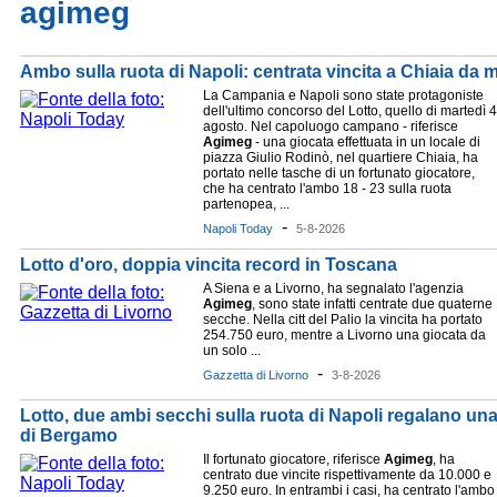
agimeg
Ambo sulla ruota di Napoli: centrata vincita a Chiaia da m
La Campania e Napoli sono state protagoniste
dell'ultimo concorso del Lotto, quello di martedì 4
agosto. Nel capoluogo campano - riferisce
Agimeg
- una giocata effettuata in un locale di
piazza Giulio Rodinò, nel quartiere Chiaia, ha
portato nelle tasche di un fortunato giocatore,
che ha centrato l'ambo 18 - 23 sulla ruota
partenopea, ...
-
Napoli Today
5-8-2026
Lotto d'oro, doppia vincita record in Toscana
A Siena e a Livorno, ha segnalato l'agenzia
Agimeg
, sono state infatti centrate due quaterne
secche. Nella citt del Palio la vincita ha portato
254.750 euro, mentre a Livorno una giocata da
un solo ...
-
Gazzetta di Livorno
3-8-2026
Lotto, due ambi secchi sulla ruota di Napoli regalano una 
di Bergamo
Il fortunato giocatore, riferisce
Agimeg
, ha
centrato due vincite rispettivamente da 10.000 e
9.250 euro. In entrambi i casi, ha centrato l'ambo