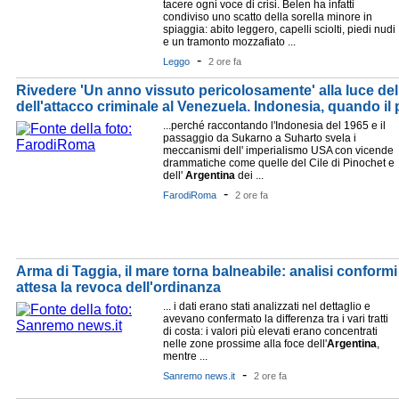
tacere ogni voce di crisi. Belen ha infatti
condiviso uno scatto della sorella minore in
spiaggia: abito leggero, capelli sciolti, piedi nudi
e un tramonto mozzafiato ...
-
Leggo
2 ore fa
Rivedere 'Un anno vissuto pericolosamente' alla luce del
dell'attacco criminale al Venezuela. Indonesia, quando il p
...perché raccontando l'Indonesia del 1965 e il
passaggio da Sukarno a Suharto svela i
meccanismi dell' imperialismo USA con vicende
drammatiche come quelle del Cile di Pinochet e
dell'
Argentina
dei ...
-
FarodiRoma
2 ore fa
Arma di Taggia, il mare torna balneabile: analisi conformi 
attesa la revoca dell'ordinanza
... i dati erano stati analizzati nel dettaglio e
avevano confermato la differenza tra i vari tratti
di costa: i valori più elevati erano concentrati
nelle zone prossime alla foce dell'
Argentina
,
mentre ...
-
Sanremo news.it
2 ore fa