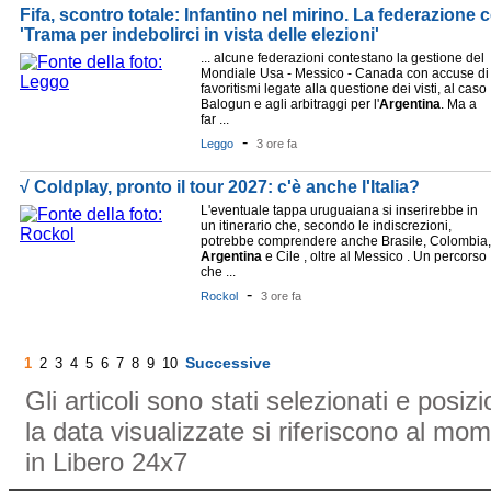
Fifa, scontro totale: Infantino nel mirino. La federazione 
'Trama per indebolirci in vista delle elezioni'
... alcune federazioni contestano la gestione del
Mondiale Usa - Messico - Canada con accuse di
favoritismi legate alla questione dei visti, al caso
Balogun e agli arbitraggi per l'
Argentina
. Ma a
far ...
-
Leggo
3 ore fa
√ Coldplay, pronto il tour 2027: c'è anche l'Italia?
L'eventuale tappa uruguaiana si inserirebbe in
un itinerario che, secondo le indiscrezioni,
potrebbe comprendere anche Brasile, Colombia,
Argentina
e Cile , oltre al Messico . Un percorso
che ...
-
Rockol
3 ore fa
Successive
1
2
3
4
5
6
7
8
9
10
Gli articoli sono stati selezionati e posi
la data visualizzate si riferiscono al mom
in Libero 24x7