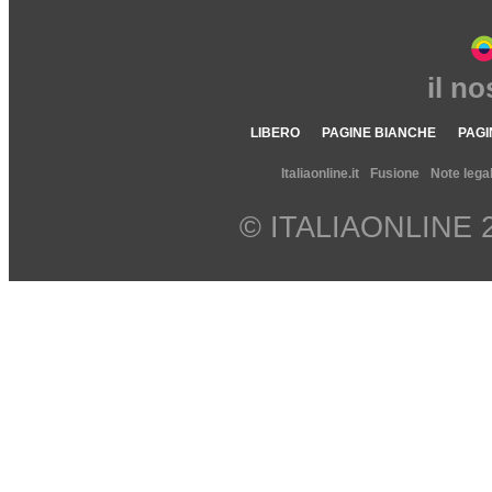
il n
LIBERO
PAGINE BIANCHE
PAGI
Italiaonline.it
Fusione
Note legal
© ITALIAONLINE