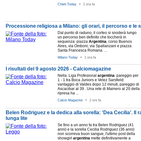
-
Chieti Today
1 ora fa
Processione religiosa a Milano: gli orari, il percorso e le
Dal punto di raduno, il corteo si snoderà lungo
un percorso ben definito che toccherà in
sequenza: piazza
Argentina
, corso Buenos
Aires, via Omboni, via Spallanzani e piazza
Santa Francesca Romana. ...
-
Milano Today
1 ora fa
I risultati del 9 agosto 2026 - Calciomagazine
Nella Liga Profesional
argentina
pareggio per
1 - 1 tra Boca Juniors e Velez Sarsfield:
vantaggio di Valdes dopo 12 minuti, pareggio di
Ascacibar al 39 . Una rete di Mainero al 20 della
ripresa ha ...
-
Calcio Magazine
2 ore fa
Belen Rodriguez e la dedica alla sorella: 'Dea Cecilia'. Il
lunga lite
Se fino a un anno fa tra Belen Rodriguez (41
anni) e la sorella Cecilia Rodriguez (36 anni)
non scorreva buon sangue, l'ultimo post della
showgirl
argentina
mette definitivamente a