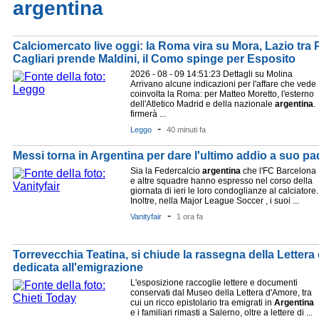
argentina
Calciomercato live oggi: la Roma vira su Mora, Lazio tra P
Cagliari prende Maldini, il Como spinge per Esposito
2026 - 08 - 09 14:51:23 Dettagli su Molina
Arrivano alcune indicazioni per l'affare che vede
coinvolta la Roma: per Matteo Moretto, l'esterno
dell'Atletico Madrid e della nazionale
argentina
.
firmerà ...
-
Leggo
40 minuti fa
Messi torna in Argentina per dare l'ultimo addio a suo pa
Sia la Federcalcio
argentina
che l'FC Barcelona
e altre squadre hanno espresso nel corso della
giornata di ieri le loro condoglianze al calciatore.
Inoltre, nella Major League Soccer , i suoi ...
-
Vanityfair
1 ora fa
Torrevecchia Teatina, si chiude la rassegna della Letter
dedicata all'emigrazione
L'esposizione raccoglie lettere e documenti
conservati dal Museo della Lettera d'Amore, tra
cui un ricco epistolario tra emigrati in
Argentina
e i familiari rimasti a Salerno, oltre a lettere di ...