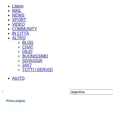
Libero
MAIL
NEWS
SPORT
VIDEO
COMMUNITY
IN CITTÀ
ALTRO
BLOG
CHAT
DILEI
BUONISSIMO
SIVIAGGIA
24X7
TUTTI I SERVIZI
AIUTO
Prima pagina
Cronaca
Economia
Mondo
Politica
Spettacoli e Cultura
Sport
Scienza