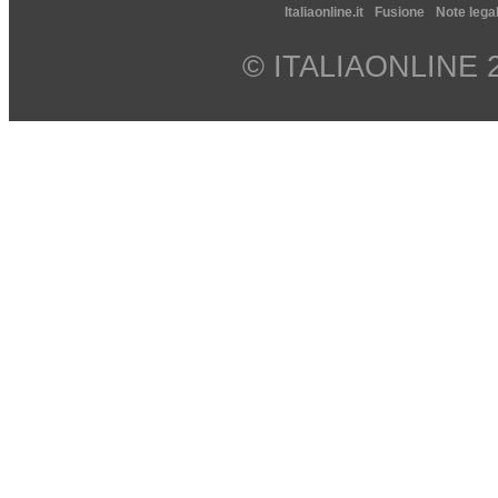
Italiaonline.it
Fusione
Note legal
© ITALIAONLINE