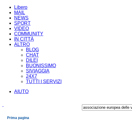
Libero
MAIL
NEWS
SPORT
VIDEO
COMMUNITY
IN CITTÀ
ALTRO
BLOG
CHAT
DILEI
BUONISSIMO
SIVIAGGIA
24X7
TUTTI I SERVIZI
AIUTO
Prima pagina
Cronaca
Economia
Mondo
Politica
Spettacoli e Cultura
Sport
Scienza