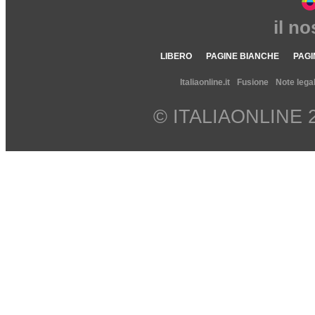
il n
LIBERO
PAGINE BIANCHE
PAGI
Italiaonline.it
Fusione
Note legal
© ITALIAONLINE