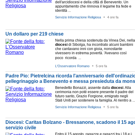
dell'arcidiocesi e della città di Benevento. Un
appuntamento che rinnova il legame tra fede e
identità ...
-
Servizio Informazione Religiosa
4 ore fa
Un dollaro per 219 chiese
Nella prima chiesa sostenuta da Vinea Dei, nella
diocesi
di Sibolga, ha incontrato alcuni bambini
che cantavano inni con gioia, nonostante
vivessero in estrema povertà. 'Avevano così
poco  ricorda  ...
-
L'Osservatore Romano
5 ore fa
Padre Pio: Pietrelcina ricorda l'anniversario dell'ordina
pellegrinaggio a Benevento e messa presieduta da mons. 
Benedetto Bonazzi, assente dalla
diocesi
. Alla
cerimonia non poté essere presente il padre del
futuro santo, Grazio Forgione, emigrato negli
Stati Uniti per sostenere la famiglia. Al rientro a ...
-
Servizio Informazione Religiosa
5 ore fa
Diocesi: Caritas Bolzano - Bressanone, scadono il 15 ago
servizio civile
Entro il 15 agosto, ragazze e ragazzi tra i 18 e i