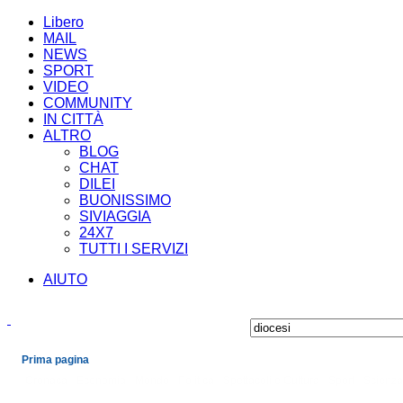
Libero
MAIL
NEWS
SPORT
VIDEO
COMMUNITY
IN CITTÀ
ALTRO
BLOG
CHAT
DILEI
BUONISSIMO
SIVIAGGIA
24X7
TUTTI I SERVIZI
AIUTO
Prima pagina
Cronaca
Economia
Mondo
Politica
Spettacoli e Cultura
Sport
Scienza