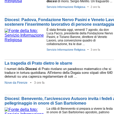
diocesi
di mons. Sergio Melillo. Un traguardo ...
-
Servizio Informazione Religiosa
2 ore fa
Diocesi: Padova, Fondazione Nervo Pasini e Veneto Lav
sostenere l'inserimento lavorativo di persone svantaggia
È stata firmata oggi, venerdì 7 agosto, da don
Luca Facco, presidente della Fondazione Nervo
Pasini, e Tiziano Barone, direttore di Veneto
Lavoro, una convenzione quadro di
collaborazione, tra le due ...
-
Servizio Informazione Religiosa
3 ore fa
La tragedia di Prato dietro le sbarre
I numeri della
Diocesi
di Prato rivelano un paradosso matematico che si
traduce in tortura quotidiana. All'interno della Dogaia sono stipati oltre 640
detenuti su una capienza regolamentare di soli ...
-
Nove da Firenze
3 ore fa
Diocesi: Benevento, l'arcivescovo Autuoro invita i fedeli 
pellegrinaggio in onore di San Bartolomeo
La città di Benevento si prepara a vivere la festa
in onore di San Bartolomeo apostolo, patrono