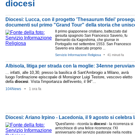
diocesi
Diocesi: Lucca, con il progetto 'Thesaurum fidei' prosegue
documenti sul primo "Grand Tour" della storia che unisce 
Il primo giapponese cristiano, battezzato dal
gesuita spagnolo San Francesco Saverio, fu
Bernardo da Kagoshima, che giunse in
Portogallo nel settembre 1553. San Francesco
Saverio era sbarcato proprio ...
-
Servizio Informazione Religiosa
41 minuti fa
Albisola, litiga per strada con la moglie: 34enne peruvian
... infatti, alle 10,30, presso la basilica di Sant'Ambrogio a Milano, avrà
luogo l'ordinazione episcopale di Monsignor Luigi Testore, vescovo eletto
della
diocesi
. Vista l'importanza dell'evento, il 94°...
-
104News
1 ora fa
Diocesi: Ariano Irpino - Lacedonia, il 9 agosto si celebra
'Quest'anno - ricorda la
diocesi
- la ricorrenza si
arricchisce di una felice ricorrenza: l'XI
anniversario del servizio pastorale nella nostra