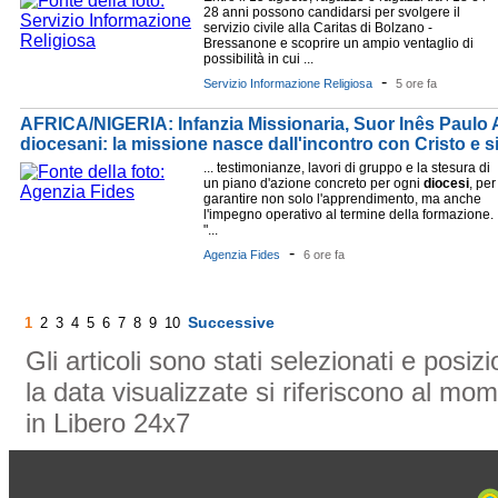
28 anni possono candidarsi per svolgere il
servizio civile alla Caritas di Bolzano -
Bressanone e scoprire un ampio ventaglio di
possibilità in cui ...
-
Servizio Informazione Religiosa
5 ore fa
AFRICA/NIGERIA: Infanzia Missionaria, Suor Inês Paulo Al
diocesani: la missione nasce dall'incontro con Cristo e si
... testimonianze, lavori di gruppo e la stesura di
un piano d'azione concreto per ogni
diocesi
, per
garantire non solo l'apprendimento, ma anche
l'impegno operativo al termine della formazione.
"...
-
Agenzia Fides
6 ore fa
Successive
1
2
3
4
5
6
7
8
9
10
Gli articoli sono stati selezionati e posi
la data visualizzate si riferiscono al mom
in Libero 24x7