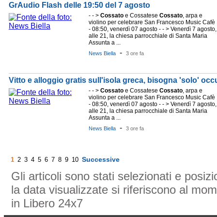
GrAudio Flash delle 19:50 del 7 agosto
- - >
Cossato
e Cossatese
Cossato
, arpa e
violino per celebrare San Francesco Music Cafè
- 08:50, venerdì 07 agosto - - > Venerdì 7 agosto,
alle 21, la chiesa parrocchiale di Santa Maria
Assunta a ...
-
News Biella
3 ore fa
Vitto e alloggio gratis sull'isola greca, bisogna 'solo' occ
- - >
Cossato
e Cossatese
Cossato
, arpa e
violino per celebrare San Francesco Music Cafè
- 08:50, venerdì 07 agosto - - > Venerdì 7 agosto,
alle 21, la chiesa parrocchiale di Santa Maria
Assunta a ...
-
News Biella
3 ore fa
Successive
1
2
3
4
5
6
7
8
9
10
Gli articoli sono stati selezionati e posi
la data visualizzate si riferiscono al mom
in Libero 24x7