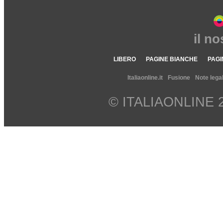
il n
LIBERO
PAGINE BIANCHE
PAGI
Italiaonline.it
Fusione
Note legal
© ITALIAONLINE