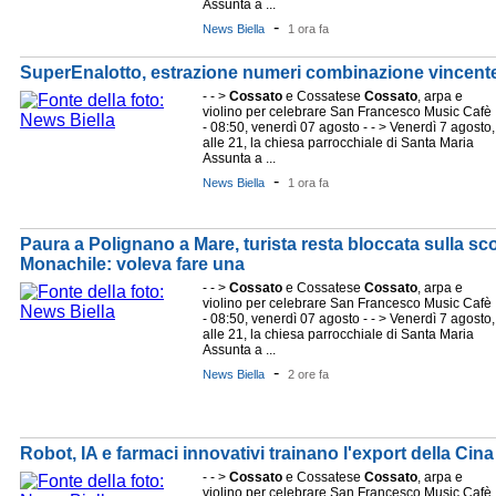
Assunta a ...
-
News Biella
1 ora fa
SuperEnalotto, estrazione numeri combinazione vincent
- - >
Cossato
e Cossatese
Cossato
, arpa e
violino per celebrare San Francesco Music Cafè
- 08:50, venerdì 07 agosto - - > Venerdì 7 agosto,
alle 21, la chiesa parrocchiale di Santa Maria
Assunta a ...
-
News Biella
1 ora fa
Paura a Polignano a Mare, turista resta bloccata sulla sc
Monachile: voleva fare una
- - >
Cossato
e Cossatese
Cossato
, arpa e
violino per celebrare San Francesco Music Cafè
- 08:50, venerdì 07 agosto - - > Venerdì 7 agosto,
alle 21, la chiesa parrocchiale di Santa Maria
Assunta a ...
-
News Biella
2 ore fa
Robot, IA e farmaci innovativi trainano l'export della Cina
- - >
Cossato
e Cossatese
Cossato
, arpa e
violino per celebrare San Francesco Music Cafè