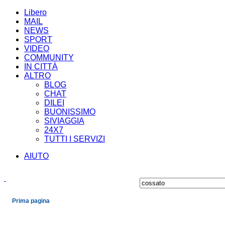
Libero
MAIL
NEWS
SPORT
VIDEO
COMMUNITY
IN CITTÀ
ALTRO
BLOG
CHAT
DILEI
BUONISSIMO
SIVIAGGIA
24X7
TUTTI I SERVIZI
AIUTO
Prima pagina
Cronaca
Economia
Mondo
Politica
Spettacoli e Cultura
Sport
Scienza