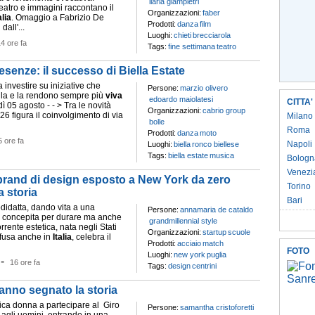
ilaria giampietri
eatro e immagini raccontano il
Organizzazioni:
faber
alia
. Omaggio a Fabrizio De
Prodotti:
danza
film
all'...
Luoghi:
chieti
brecciarola
4 ore fa
Tags:
fine settimana
teatro
resenze: il successo di Biella Estate
a investire su iniziative che
Persone:
marzio olivero
lla e la rendono sempre più
viva
edoardo maiolatesi
CITTA'
dì 05 agosto - - > Tra le novità
Organizzazioni:
cabrio group
26 figura il coinvolgimento di via
Milano
bolle
Roma
Prodotti:
danza
moto
5 ore fa
Napoli
Luoghi:
biella
ronco biellese
Tags:
biella estate
musica
Bologn
Venezi
brand di design esposto a New York da zero
Torino
a storia
Bari
odidatta, dando vita a una
Persone:
annamaria de cataldo
, concepita per durare ma anche
grandmillennial style
rrente estetica, nata negli Stati
Organizzazioni:
startup
scuole
ffusa anche in
Italia
, celebra il
Prodotti:
acciaio
match
FOTO
Luoghi:
new york
puglia
-
16 ore fa
Tags:
design
centrini
hanno segnato la storia
nica donna a partecipare al Giro
Persone:
samantha cristoforetti