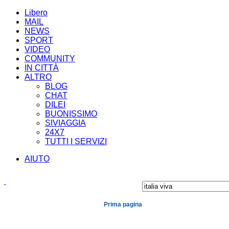
Libero
MAIL
NEWS
SPORT
VIDEO
COMMUNITY
IN CITTÀ
ALTRO
BLOG
CHAT
DILEI
BUONISSIMO
SIVIAGGIA
24X7
TUTTI I SERVIZI
AIUTO
Prima pagina
Cronaca
Economia
Mondo
Politica
Spe