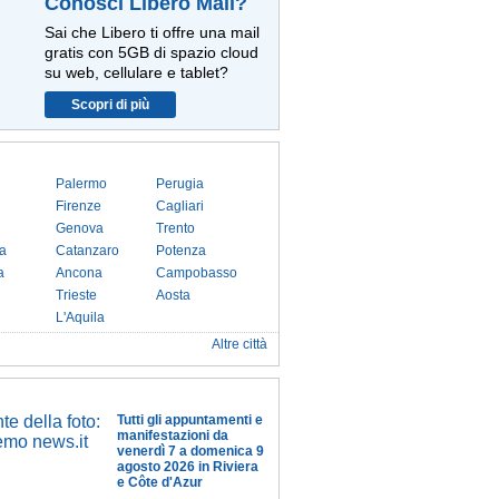
Conosci Libero Mail?
Sai che Libero ti offre una mail
gratis con 5GB di spazio cloud
su web, cellulare e tablet?
Scopri di più
Palermo
Perugia
Firenze
Cagliari
Genova
Trento
a
Catanzaro
Potenza
a
Ancona
Campobasso
Trieste
Aosta
L'Aquila
Altre città
Tutti gli appuntamenti e
manifestazioni da
venerdì 7 a domenica 9
agosto 2026 in Riviera
e Côte d'Azur