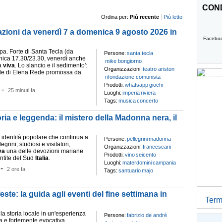
COND
Ordina per:
Più recente
Più letto
azioni da venerdì 7 a domenica 9 agosto 2026 in
Facebo
a. Forte di Santa Tecla (da
Persone:
santa tecla
nica 17.30/23.30, venerdì anche
mike bongiorno
ia
viva
. Lo slancio e il sedimento':
Organizzazioni:
teatro ariston
le di Elena Rede promossa da
rifondazione comunista
Prodotti:
whatsapp
giochi
-
25 minuti fa
Luoghi:
imperia
riviera
Tags:
musica
concerto
oria e leggenda: il mistero della Madonna nera, il
a e identità popolare che continua a
Persone:
pellegrini
madonna
grini, studiosi e visitatori,
Organizzazioni:
francescani
va
una delle devozioni mariane
Prodotti:
vino
seicento
entite del Sud
Italia
.
Luoghi:
materdomini
campania
-
2 ore fa
Tags:
santuario
majo
feste: la guida agli eventi del fine settimana in
Termi
 la storia locale in un'esperienza
Persone:
fabrizio de andrè
ta e fortemente evocativa.