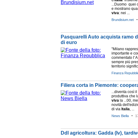
d'
Italia
insieme 
...Duomo quei c
e mostrano quan
viva
: nei ...
Brundisium.net
Pasquarelli Auto acquista ramo d'a
di euro
"Milano rappres
importante e com
commentato l' A
sempre più prese
territorio signific
Finanza Repubbli
Filiera corta in Piemonte: coopera
...diventa così i
produttiva che 
viva
la ...00, me
novità dell'ediz
di via
Italia
, ...
-
News Biella
1
Ddl agricoltura: Gadda (Iv), tard