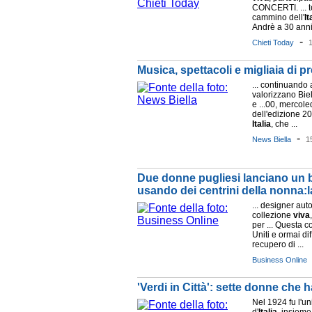
CONCERTI. ... t
cammino dell'
It
Andrè a 30 anni d
-
Chieti Today
1
Musica, spettacoli e migliaia di p
... continuando 
valorizzano Bie
e ...00, mercole
dell'edizione 20
Italia
, che ...
-
News Biella
1
Due donne pugliesi lanciano un 
usando dei centrini della nonna:l
... designer aut
collezione
viva
per ... Questa co
Uniti e ormai di
recupero di ...
Business Online
'Verdi in Città': sette donne che 
Nel 1924 fu l'u