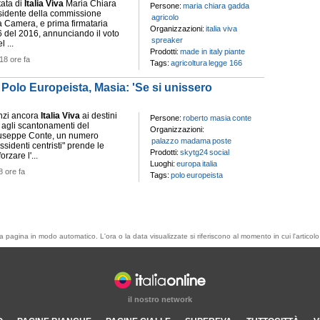
tata di
Italia
Viva
Maria Chiara
Persone:
maria chiara gadda
sidente della commissione
agricolo
la Camera, e prima firmataria
Organizzazioni:
italia viva
 del 2016, annunciando il voto
spreaker
 ...
Prodotti:
made in italy
piante
18 ore fa
Tags:
agricoltura
legge 166
l Polo Europeista, Masia: 'Se si unissero
nzi ancora
Italia
Viva
ai destini
Persone:
roberto masia
conte
e agli scantonamenti del
Organizzazioni:
iuseppe Conte, un numero
palazzo madama
poste
ssidenti centristi" prende le
Prodotti:
skytg24
social
orzare l'...
Luoghi:
europa
italia
8 ore fa
Tags:
polo
europeista
esta pagina in modo automatico. L'ora o la data visualizzate si riferiscono al momento in cui l'artic
il nostro network