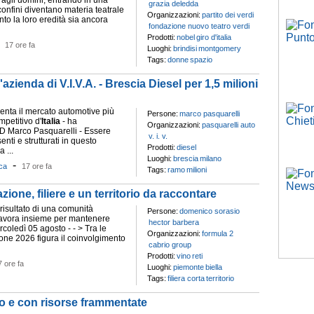
agli uomini, entrando in una
grazia deledda
onfini diventano materia teatrale
Organizzazioni:
partito dei verdi
to la loro eredità sia ancora
fondazione nuovo teatro verdi
Prodotti:
nobel
giro d'italia
-
17 ore fa
Luoghi:
brindisi
montgomery
Tags:
donne
spazio
zienda di V.I.V.A. - Brescia Diesel per 1,5 milioni
enta il mercato automotive più
Persone:
marco pasquarelli
petitivo d'
Italia
- ha
Organizzazioni:
pasquarelli auto
D Marco Pasquarelli - Essere
v. i. v.
nti e strutturati in questo
Prodotti:
diesel
a ...
Luoghi:
brescia
milano
-
ca
17 ore fa
Tags:
ramo
milioni
zione, filiere e un territorio da raccontare
l risultato di una comunità
Persone:
domenico sorasio
lavora insieme per mantenere
hector barbera
rcoledì 05 agosto - - > Tra le
Organizzazioni:
formula 2
ione 2026 figura il coinvolgimento
cabrio group
Prodotti:
vino
reti
7 ore fa
Luoghi:
piemonte
biella
Tags:
filiera corta
territorio
ivo e con risorse frammentate