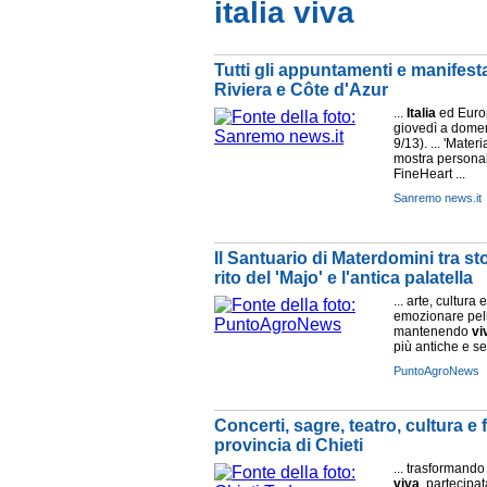
italia viva
Tutti gli appuntamenti e manifest
Riviera e Côte d'Azur
...
Italia
ed Europ
giovedì a dome
9/13). ... 'Mater
mostra persona
FineHeart ...
Sanremo news.it
Il Santuario di Materdomini tra st
rito del 'Majo' e l'antica palatella
... arte, cultur
emozionare pelle
mantenendo
vi
più antiche e s
PuntoAgroNews
Concerti, sagre, teatro, cultura e 
provincia di Chieti
... trasformando
viva
, partecipa