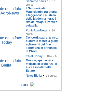
-
Sanremo news.it
18
ore fa
Il Santuario di
Materdomini tra storia
e leggenda: il mistero
della Madonna nera, il
rito del 'Majo' e l'antica
palatella
-
PuntoAgroNews
18
ore fa
Concerti, sagre, teatro,
cultura e feste: la guida
agli eventi del fine
settimana in provincia
di Chieti
-
Chieti Today
18 ore fa
Musica, spettacoli e
migliaia di presenze: il
successo di Biella
Estate
-
News Biella
18 ore fa
1 di 5