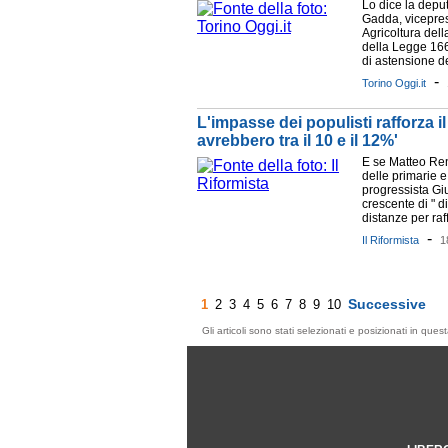
Lo dice la depu
Gadda, vicepre
Agricoltura del
della Legge 166
di astensione del
-
Torino Oggi.it
L'impasse dei populisti rafforza i
avrebbero tra il 10 e il 12%'
E se Matteo Re
delle primarie 
progressista G
crescente di " di
distanze per raff
-
Il Riformista
1
Successive
1
2
3
4
5
6
7
8
9
10
Gli articoli sono stati selezionati e posizionati in qu