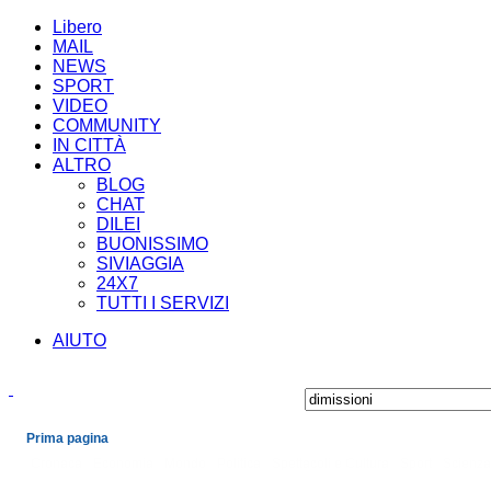
Libero
MAIL
NEWS
SPORT
VIDEO
COMMUNITY
IN CITTÀ
ALTRO
BLOG
CHAT
DILEI
BUONISSIMO
SIVIAGGIA
24X7
TUTTI I SERVIZI
AIUTO
Prima pagina
Cronaca
Economia
Mondo
Politica
Spettacoli e Cultura
Sport
Scienza