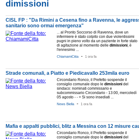
dimissioni
CISL FP : "Da Rimini a Cesena fino a Ravenna, le aggres
sanitario sono ormai emergenza"
... al Pronto Soccorso di Ravenna, dove un
infermiere è stato colpito con due violentissimi
pugni in pieno volto da un paziente in forte stato
di agitazione al momento delle
dimissioni
, è
l'ennesimo ...
-
ChiamamiCitta
1 ora fa
Strade comunali, a Piatto e Piedicavallo 253mila euro
Circondario Ronco, il Prefetto sospende il
consiglio comunale dopo le
dimissioni
del
sindaco: nominati commissario e
subcommissario Circondario - 13:00, mercoledì
05 agosto - - > Si sono insediati ...
-
News Biella
1 ora fa
Mafia e appalti pubblici, blitz a Messina con 12 misure cau
Circondario Ronco, il Prefetto sospende il
consiglio comunale dopo le
dimissioni
del