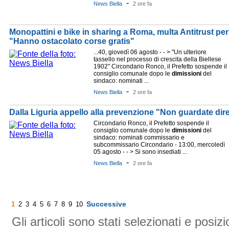
-
News Biella
2 ore fa
Monopattini e bike in sharing a Roma, multa Antitrust per 
"Hanno ostacolato corse gratis"
...40, giovedì 06 agosto - - > "Un ulteriore
tassello nel processo di crescita della Biellese
1902" Circondario Ronco, il Prefetto sospende il
consiglio comunale dopo le
dimissioni
del
sindaco: nominati ...
-
News Biella
2 ore fa
Dalla Liguria appello alla prevenzione "Non guardate dire
Circondario Ronco, il Prefetto sospende il
consiglio comunale dopo le
dimissioni
del
sindaco: nominati commissario e
subcommissario Circondario - 13:00, mercoledì
05 agosto - - > Si sono insediati ...
-
News Biella
2 ore fa
Successive
1
2
3
4
5
6
7
8
9
10
Gli articoli sono stati selezionati e posi