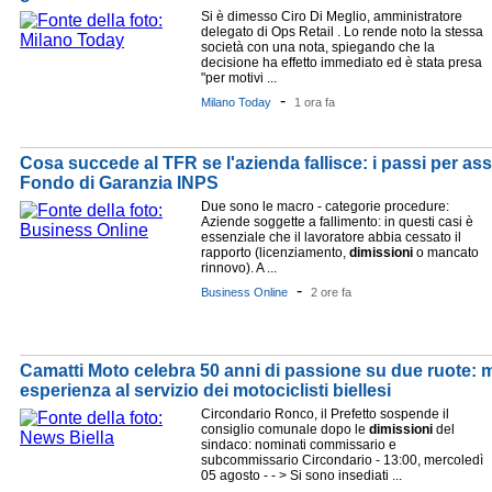
Si è dimesso Ciro Di Meglio, amministratore
delegato di Ops Retail . Lo rende noto la stessa
società con una nota, spiegando che la
decisione ha effetto immediato ed è stata presa
"per motivi ...
-
Milano Today
1 ora fa
Cosa succede al TFR se l'azienda fallisce: i passi per assi
Fondo di Garanzia INPS
Due sono le macro - categorie procedure:
Aziende soggette a fallimento: in questi casi è
essenziale che il lavoratore abbia cessato il
rapporto (licenziamento,
dimissioni
o mancato
rinnovo). A ...
-
Business Online
2 ore fa
Camatti Moto celebra 50 anni di passione su due ruote: 
esperienza al servizio dei motociclisti biellesi
Circondario Ronco, il Prefetto sospende il
consiglio comunale dopo le
dimissioni
del
sindaco: nominati commissario e
subcommissario Circondario - 13:00, mercoledì
05 agosto - - > Si sono insediati ...