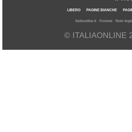
LIBERO
PAGINE BIANCHE
PAGI
Italiaonline.it
Fusione
Note legal
© ITALIAONLINE