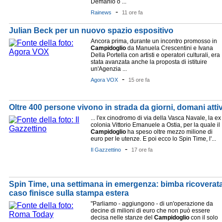
Demanio o ...
-
Rainews
11 ore fa
Julian Beck per un nuovo spazio espositivo
Ancora prima, durante un incontro promosso in
Campidoglio
da Manuela Crescentini e Ivana
Della Portella con artisti e operatori culturali, era
stata avanzata anche la proposta di istituire
un'Agenzia ...
-
Agora VOX
15 ore fa
Oltre 400 persone vivono in strada da giorni, domani atti
... l'ex cinodromo di via della Vasca Navale, la ex
colonia Vittorio Emanuele a Ostia, per la quale il
Campidoglio
ha speso oltre mezzo milione di
euro per le utenze. E poi ecco lo Spin Time, l'...
-
Il Gazzettino
17 ore fa
Spin Time, una settimana in emergenza: bimba ricoverata 
caso finisce sulla stampa estera
"Parliamo - aggiungono - di un'operazione da
decine di milioni di euro che non può essere
decisa nelle stanze del
Campidoglio
con il solo