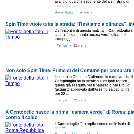
avallo di qualche esponente della sinistra o di
intellettuali ...
-
Roma Today
20 ore fa
Spin Time vuole tutta la strada: "Restiamo a oltranza". 
Dall'incontro di questa mattina in
Campidoglio
si
capirà, forse, quanto ancora verrà tollerato il
'campeggio'.
-
Il Tempo
22 ore fa
Non solo Spin Time. Primo sì del Comune per comprare l
Incontro in Comune D'altronde la manovra che il
Campidoglio
ha in mente sull'ex Ipab replica
quella già eseguita per il palazzo di via Bibulo
(acquisto approvato dall'Assemblea capitolina
per 22 ...
-
Il Tempo
22 ore fa
A Centocelle nasce la prima "camera verde" di Roma: pia
contro il caldo
Il
Campidoglio
: "Lo replicheremo nelle isole di
calore"