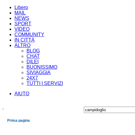
Libero
MAIL
NEWS
SPORT
VIDEO
COMMUNITY
IN CITTÀ
ALTRO
BLOG
CHAT
DILEI
BUONISSIMO
SIVIAGGIA
24X7
TUTTI I SERVIZI
AIUTO
Prima pagina
Cronaca
Economia
Mondo
Politica
Spettacoli e Cultura
Sport
Scienza