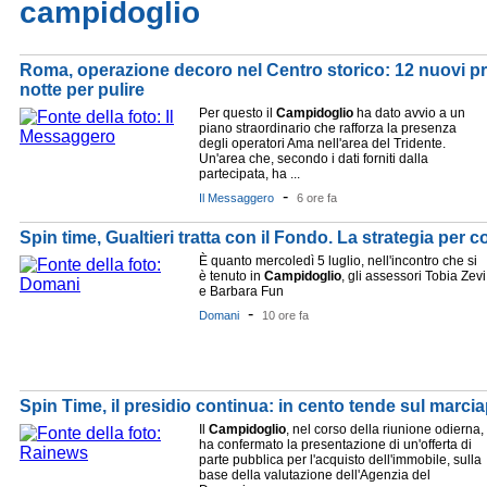
campidoglio
Roma, operazione decoro nel Centro storico: 12 nuovi pre
notte per pulire
Per questo il
Campidoglio
ha dato avvio a un
piano straordinario che rafforza la presenza
degli operatori Ama nell'area del Tridente.
Un'area che, secondo i dati forniti dalla
partecipata, ha ...
-
Il Messaggero
6 ore fa
Spin time, Gualtieri tratta con il Fondo. La strategia per 
È quanto mercoledì 5 luglio, nell'incontro che si
è tenuto in
Campidoglio
, gli assessori Tobia Zevi
e Barbara Fun
-
Domani
10 ore fa
Spin Time, il presidio continua: in cento tende sul marciap
Il
Campidoglio
, nel corso della riunione odierna,
ha confermato la presentazione di un'offerta di
parte pubblica per l'acquisto dell'immobile, sulla
base della valutazione dell'Agenzia del