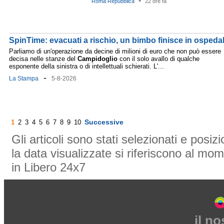
-
Roma Repubblica
22 ore fa
SpinTime: evacuati a rischio, un bimbo finisce in ospeda
Parliamo di un'operazione da decine di milioni di euro che non può essere
decisa nelle stanze del
Campidoglio
con il solo avallo di qualche
esponente della sinistra o di intellettuali schierati. L'...
-
La Stampa
5-8-2026
Successive
1
2
3
4
5
6
7
8
9
10
Gli articoli sono stati selezionati e posi
la data visualizzate si riferiscono al mom
in Libero 24x7
il n