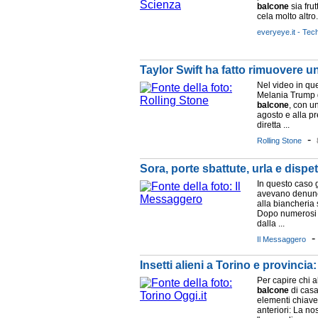
balcone
sia frut
cela molto altro. 
everyeye.it - Tec
Taylor Swift ha fatto rimuovere 
Nel video in qu
Melania Trump g
balcone
, con un
agosto e alla p
diretta ...
-
Rolling Stone
Sora, porte sbattute, urla e dispet
In questo caso g
avevano denunc
alla biancheria
Dopo numerosi e
dalla ...
Il Messaggero
Insetti alieni a Torino e provincia
Per capire chi 
balcone
di casa
elementi chiave
anteriori: La no