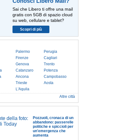
Conosci Libero Mail?
Sai che Libero ti offre una mail
gratis con 5GB di spazio cloud
su web, cellulare e tablet?
Scopri di più
Palermo
Perugia
Firenze
Cagliari
Genova
Trento
a
Catanzaro
Potenza
a
Ancona
Campobasso
Trieste
Aosta
L'Aquila
Altre città
Pozzuoli, cronaca di un
abbandono: passerelle
politiche e spiccioli per
un'emergenza che
aumenta