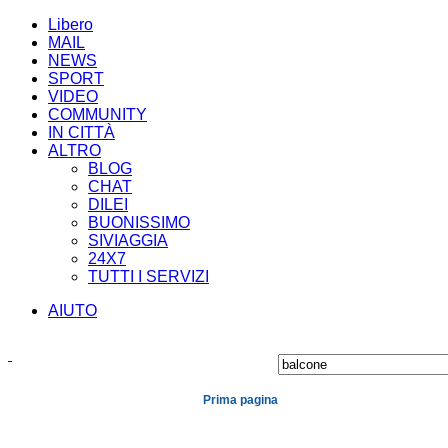
Libero
MAIL
NEWS
SPORT
VIDEO
COMMUNITY
IN CITTÀ
ALTRO
BLOG
CHAT
DILEI
BUONISSIMO
SIVIAGGIA
24X7
TUTTI I SERVIZI
AIUTO
Prima pagina
Cronaca
Economia
Mondo
Politica
Spe