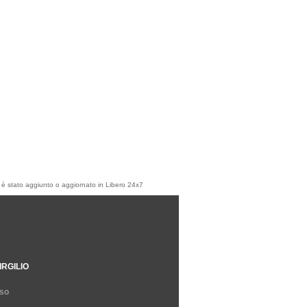
olo è stato aggiunto o aggiornato in Libero 24x7
IRGILIO
so