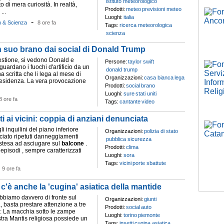
istituto meteorologico
to di mera curiosità. In realtà,
Prodotti:
meteo
previsioni meteo
...
Luoghi:
italia
-
h & Scienza
8 ore fa
Tags:
ricerca meteorologica
scienza
un suo brano dai social di Donald Trump
estione, si vedono Donald e
Persone:
taylor swift
uardano i fuochi d'artificio da un
donald trump
a scritta che li lega al mese di
Organizzazioni:
casa bianca
lega
residenza. La vera provocazione
Prodotti:
social
brano
Luoghi:
sure
stati uniti
8 ore fa
Tags:
cantante
video
ti ai vicini: coppia di anziani denunciata
li inquilini del piano inferiore
Organizzazioni:
polizia di stato
iato ripetuti danneggiamenti
pubblica sicurezza
 stesa ad asciugare sul
balcone
.
Prodotti:
clima
pisodi , sempre caratterizzati
Luoghi:
sora
Tags:
vicini
porte sbattute
-
9 ore fa
: c'è anche la 'cugina' asiatica della mantide
abbiamo davvero di fronte sul
Organizzazioni:
giunti
, basta prestare attenzione a tre
Prodotti:
social
auto
: La macchia sotto le zampe
Luoghi:
torino
piemonte
stra Mantis religiosa possiede un
Tags:
insetti
cugina asiatica