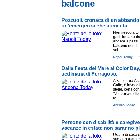
balcone
Pozzuoli, cronaca di un abbandono
un'emergenza che aumenta
Non riesco a tor
gatti, lontano d
andare a pezzi;
balcone
non fa c
sul ...
-
Napoli Today
Dalla Festa del Mare al Color Day
settimana di Ferragosto
A Falconara Alta
Golfo, è invece
stelle, cena con
"Voi portate cib
le ...
Ancona Today
Persone con disabilità e caregiver
vacanze in estate non saranno p
Uscire di casa 
suo appartament