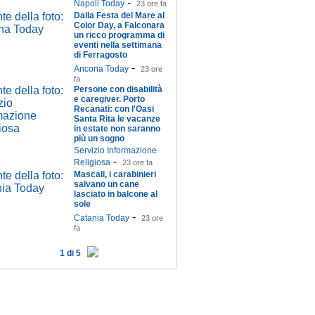
-
Napoli Today
23 ore fa
Dalla Festa del Mare al
Color Day, a Falconara
un ricco programma di
eventi nella settimana
di Ferragosto
-
Ancona Today
23 ore
fa
Persone con disabilità
e caregiver. Porto
Recanati: con l'Oasi
Santa Rita le vacanze
in estate non saranno
più un sogno
Servizio Informazione
-
Religiosa
23 ore fa
Mascali, i carabinieri
salvano un cane
lasciato in balcone al
sole
-
Catania Today
23 ore
fa
1 di 5