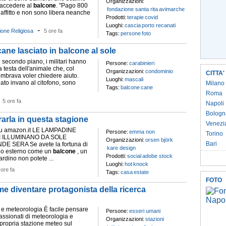
Organizzazioni:
 accedere al
balcone
. "Pago 800
fondazione santa rita
avimarche
 affitto e non sono libera neanche
Prodotti:
terapie
covid
Luoghi:
cascia
porto recanati
-
ione Religiosa
5 ore fa
Tags:
persone
foto
cane lasciato in balcone al sole
 secondo piano, i militari hanno
Persone:
carabinieri
a testa dell'animale che, col
Organizzazioni:
condominio
CITTA'
sembrava voler chiedere aiuto.
Luoghi:
mascali
to invano al citofono, sono
Milano
Tags:
balcone
cane
Roma
-
5 ore fa
Napoli
Bologn
rarla in questa stagione
Venezi
su amazon.it LE LAMPADINE
Persone:
emma non
Torino
I ILLUMINANO DA SOLE
Organizzazioni:
orsen björk
Bari
 SERA Se avete la fortuna di
kare design
io esterno come un
balcone
, un
Prodotti:
social
adobe stock
ardino non potete ...
Luoghi:
hot
knock
 ore fa
Tags:
casa
estate
FOTO
e diventare protagonista della ricerca
 e meteorologia È facile pensare
Persone:
esseri umani
ssionati di meteorologia e
Organizzazioni:
stazioni
ropria stazione meteo sul