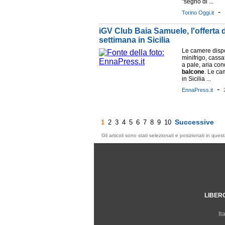
"segno di ...
-
Torino Oggi.it
iGV Club Baia Samuele, l'offerta
settimana in Sicilia
Le camere dispo
minifrigo, cassa
a pale, aria co
balcone
. Le ca
in Sicilia ...
-
EnnaPress.it
Successive
1
2
3
4
5
6
7
8
9
10
Gli articoli sono stati selezionati e posizionati in qu
LIBER
It