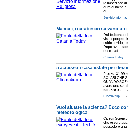
le impedisce di
euro al mese di
di ...
Servizio Informaz
Mascali, i carabinieri salvano un 
Dal
balcone
del
visto sporgere l
caldo torrido, 
Dopo aver suona
riusciti ad ...
Catania Today
5 accessori casa estate per deco
Prezzo: 31,99 
SOLARI CHE S
QUANDO SCENDE
avere uno spaz
terrazzo o un gi
-
Cliomakeup
7
Vuoi aiutare la scienza? Ecco com
meteorologica
Citizen Science
che essere appa
possedere una p