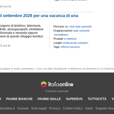
10 ore fa
 di settembre 2026 per una vacanza di una
ngono di telefono, televisore,
Persone:
igv club baia samuele
forte, asciugacapelli, ventilatore
Organizzazioni:
baia samuele
ndizionata e veranda oppure
montalbano
mere di questo villaggio turistico
Prodotti:
tv
telefono
Luoghi:
sicilia
punta sampieri
23 ore fa
Tags:
offerta
vacanze
esta pagina in modo automatico. L'ora o la data visualizzate si riferiscono al momento in cui l'artic
il nostro network
O
PAGINE BIANCHE
PAGINE GIALLE
SUPEREVA
TUTTOCITTÀ
V
aliaonline.it
Fusione
Note legali
Privacy
Cookie Policy
Aiuto
Segnala Abu