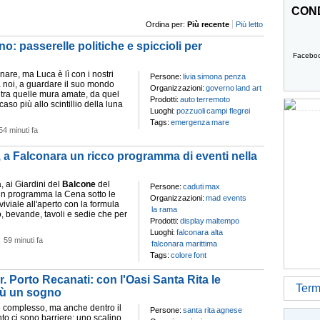
COND
Ordina per:
Più recente
Più letto
: passerelle politiche e spiccioli per
Facebo
nare, ma Luca è lì con i nostri
Persone:
livia
simona penza
a noi, a guardare il suo mondo
Organizzazioni:
governo
land art
 tra quelle mura amate, da quel
Prodotti:
auto
terremoto
aso più allo scintillio della luna
Luoghi:
pozzuoli
campi flegrei
Tags:
emergenza
mare
54 minuti fa
, a Falconara un ricco programma di eventi nella
, ai Giardini del
Balcone
del
Persone:
caduti
max
 in programma la Cena sotto le
Organizzazioni:
mad events
viviale all'aperto con la formula
la rama
o, bevande, tavoli e sedie che per
Prodotti:
display
maltempo
Luoghi:
falconara alta
-
59 minuti fa
falconara marittima
Tags:
colore
font
. Porto Recanati: con l'Oasi Santa Rita le
Termi
iù un sogno
è complesso, ma anche dentro il
Persone:
santa rita
agnese
o ci sono barriere: uno scalino