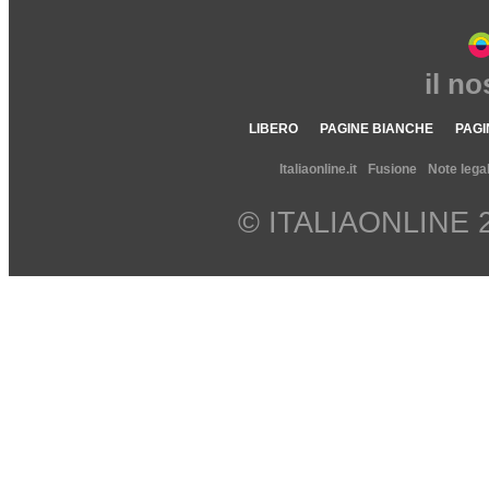
il n
LIBERO
PAGINE BIANCHE
PAGI
Italiaonline.it
Fusione
Note legal
© ITALIAONLINE