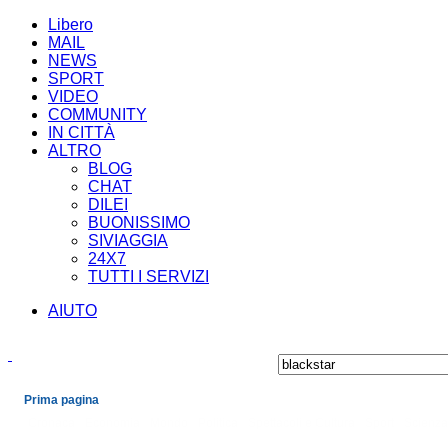
Libero
MAIL
NEWS
SPORT
VIDEO
COMMUNITY
IN CITTÀ
ALTRO
BLOG
CHAT
DILEI
BUONISSIMO
SIVIAGGIA
24X7
TUTTI I SERVIZI
AIUTO
Prima pagina
Cronaca
Economia
Mondo
Politica
Spettacoli e Cultura
Sport
Scienza