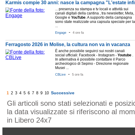
Karmis compie 30 anni: nasce la campagna "L'estate infi
... presenza su stampa e tv locali e attività sui
canali digitali della cantina , tra newsletter, Meta,
Google e
YouTube
. A supporto della campagna
sono state realizzate una capsula speciale per la
...
-
Engage
4 ore fa
Ferragosto 2026 in Molise, la cultura non va in vacanza
È anche possibile seguirci sui nostri canali
social ufficiali: Facebook - Instagram -
Youtube
.
In alternativa è possibile contattare il Parco
archeologico di Sepino - Direzione regionale
Musei ...
-
CBLive
5 ore fa
Successive
1
2
3
4
5
6
7
8
9
10
Gli articoli sono stati selezionati e posi
la data visualizzate si riferiscono al mom
in Libero 24x7