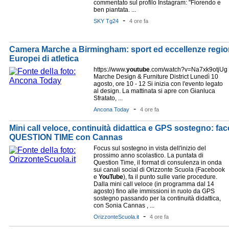
commentato sul profilo Instagram: "Fiorendo e
ben piantata. ...
-
SKY Tg24
4 ore fa
Camera Marche a Birmingham: sport ed eccellenze regional
Europei di atletica
https://www.
youtube
.com/watch?v=Na7xk9otjUg
Marche Design & Furniture District Lunedì 10
agosto, ore 10 - 12 Si inizia con l'evento legato
al design. La mattinata si apre con Gianluca
Sfratato, ...
-
Ancona Today
4 ore fa
Mini call veloce, continuità didattica e GPS sostegno: fac
QUESTION TIME con Cannas
Focus sul sostegno in vista dell'inizio del
prossimo anno scolastico. La puntata di
Question Time, il format di consulenza in onda
sui canali social di Orizzonte Scuola (Facebook
e
YouTube
), fa il punto sulle varie procedure.
Dalla mini call veloce (in programma dal 14
agosto) fino alle immissioni in ruolo da GPS
sostegno passando per la continuità didattica,
con Sonia Cannas , ...
-
OrizzonteScuola.it
4 ore fa