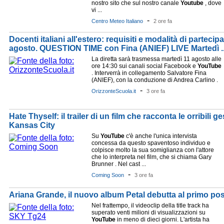
nostro sito che sul nostro canale
Youtube
, dove
vi ...
-
Centro Meteo Italiano
2 ore fa
Docenti italiani all'estero: requisiti e modalità di partecip
agosto. QUESTION TIME con Fina (ANIEF) LIVE Martedì ..
La diretta sarà trasmessa martedì 11 agosto alle
ore 14:30 sui canali social Facebook e
YouTube
. Interverrà in collegamento Salvatore Fina
(ANIEF), con la conduzione di Andrea Carlino .
-
OrizzonteScuola.it
3 ore fa
Hate Thyself: il trailer di un film che racconta le orribili g
Kansas City
Su
YouTube
c'è anche l'unica intervista
concessa da questo spaventoso individuo e
colpisce molto la sua somiglianza con l'attore
che lo interpreta nel film, che si chiama Gary
Brunner . Nel cast ...
-
Coming Soon
3 ore fa
Ariana Grande, il nuovo album Petal debutta al primo po
Nel frattempo, il videoclip della title track ha
superato venti milioni di visualizzazioni su
YouTube
in meno di dieci giorni. L'artista ha