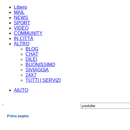
Libero
MAIL
NEWS
SPORT
VIDEO
COMMUNITY
IN CITTÀ
ALTRO
BLOG
CHAT
DILEI
BUONISSIMO
SIVIAGGIA
24X7
TUTTI I SERVIZI
AIUTO
Prima pagina
Cronaca
Economia
Mondo
Politica
Spettacoli e Cultura
Sport
Scienza