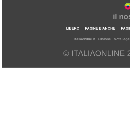
il n
LIBERO
PAGINE BIANCHE
PAGI
Italiaonline.it
Fusione
Note legal
© ITALIAONLINE