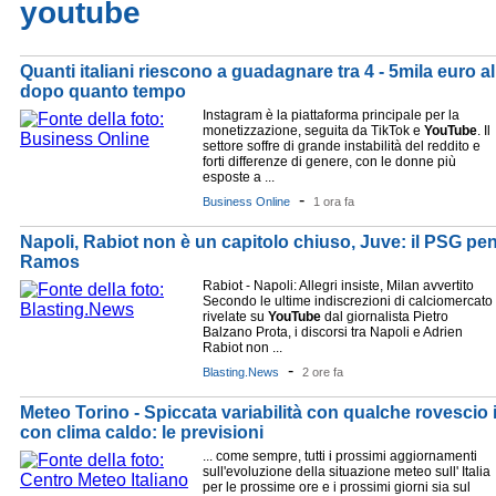
youtube
Quanti italiani riescono a guadagnare tra 4 - 5mila euro al
dopo quanto tempo
Instagram è la piattaforma principale per la
monetizzazione, seguita da TikTok e
YouTube
. Il
settore soffre di grande instabilità del reddito e
forti differenze di genere, con le donne più
esposte a ...
-
Business Online
1 ora fa
Napoli, Rabiot non è un capitolo chiuso, Juve: il PSG pen
Ramos
Rabiot - Napoli: Allegri insiste, Milan avvertito
Secondo le ultime indiscrezioni di calciomercato
rivelate su
YouTube
dal giornalista Pietro
Balzano Prota, i discorsi tra Napoli e Adrien
Rabiot non ...
-
Blasting.News
2 ore fa
Meteo Torino - Spiccata variabilità con qualche rovescio i
con clima caldo: le previsioni
... come sempre, tutti i prossimi aggiornamenti
sull'evoluzione della situazione meteo sull' Italia
per le prossime ore e i prossimi giorni sia sul