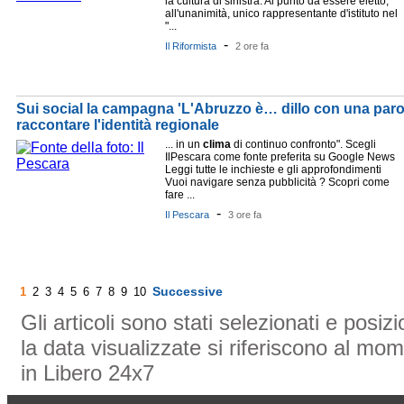
la cultura di sinistra. Al punto da essere eletto,
all'unanimità, unico rappresentante d'istituto nel
"...
-
Il Riformista
2 ore fa
Sui social la campagna 'L'Abruzzo è… dillo con una paro
raccontare l'identità regionale
... in un
clima
di continuo confronto". Scegli
IlPescara come fonte preferita su Google News
Leggi tutte le inchieste e gli approfondimenti
Vuoi navigare senza pubblicità ? Scopri come
fare ...
-
Il Pescara
3 ore fa
Successive
1
2
3
4
5
6
7
8
9
10
Gli articoli sono stati selezionati e posi
la data visualizzate si riferiscono al mom
in Libero 24x7