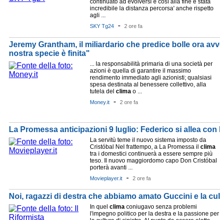
continuato ad evolversi e così alla fine è stata
incredibile la distanza percorsa' anche rispetto
agli ...
-
SKY Tg24
2 ore fa
Jeremy Grantham, il miliardario che predice bolle ora avve
nostra specie è finita"
... la responsabilità primaria di una società per
azioni è quella di garantire il massimo
rendimento immediato agli azionisti; qualsiasi
spesa destinata al benessere collettivo, alla
tutela del
clima
o ...
-
Money.it
2 ore fa
La Promessa anticipazioni 9 luglio: Federico si allea con
La servitù teme il nuovo sistema imposto da
Cristóbal Nel frattempo, a La Promessa il
clima
tra i domestici continuerà a essere sempre più
teso. Il nuovo maggiordomo capo Don Cristóbal
porterà avanti ...
-
Movieplayer.it
2 ore fa
Noi, ragazzi di destra che abbiamo amato Guccini e la cul
In quel
clima
coniugavo senza problemi
l'impegno politico per la destra e la passione per