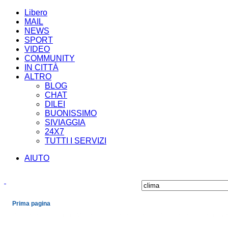
Libero
MAIL
NEWS
SPORT
VIDEO
COMMUNITY
IN CITTÀ
ALTRO
BLOG
CHAT
DILEI
BUONISSIMO
SIVIAGGIA
24X7
TUTTI I SERVIZI
AIUTO
Prima pagina
Cronaca
Economia
Mondo
Politica
Spettacoli e Cultura
Sport
Scienza