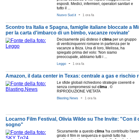
esposti. Medici, infermieri, operatori sanitari e
tutto il ...
-
Nuovo Sud.it
1 ora fa
Scontro tra Italia e Spagna, famiglie italiane bloccate a M
per la carta d'imbarco di un bimbo, vacanze rovinate'
Decisamente più disteso il
clima
per un gruppo
di venticinquenni romane in partenza per le
vacanze a Ibiza. Una di loro, Melissa, ha
spiegato prima del volo: 'Non siamo
preoccupate, abbiamo tutti i ...
-
Leggo
1 ora fa
Amazon, il data center in Texas: centrale a gas e rischio
Le sfide globali richiedono strategie coerenti e
senza compromessi sul
clima
. ©
RIPRODUZIONE VIETATA
-
Blasting.News
1 ora fa
Locarno Film Festival, Olivia Wilde su The Invite: "Con il
sogno"
Sicuramente a questo
clima
'ha contribuito l'aver
girato il film in sequenza e quindi tutto ha