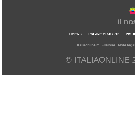
il n
LIBERO
PAGINE BIANCHE
PAGI
Italiaonline.it
Fusione
Note legal
© ITALIAONLINE