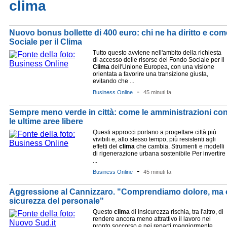
clima
Nuovo bonus bollette di 400 euro: chi ne ha diritto e come
Sociale per il Clima
Tutto questo avviene nell'ambito della richiesta
di accesso delle risorse del Fondo Sociale per il
Clima
dell'Unione Europea, con una visione
orientata a favorire una transizione giusta,
evitando che ...
-
Business Online
45 minuti fa
Sempre meno verde in città: come le amministrazioni con
le ultime aree libere
Questi approcci portano a progettare città più
vivibili e, allo stesso tempo, più resistenti agli
effetti del
clima
che cambia. Strumenti e modelli
di rigenerazione urbana sostenibile Per invertire
...
-
Business Online
45 minuti fa
Aggressione al Cannizzaro. "Comprendiamo dolore, ma o
sicurezza del personale"
Questo
clima
di insicurezza rischia, tra l'altro, di
rendere ancora meno attrattivo il lavoro nei
pronto soccorso e nei reparti maggiormente