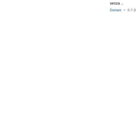
senza ...
-
Domani
8-7-2