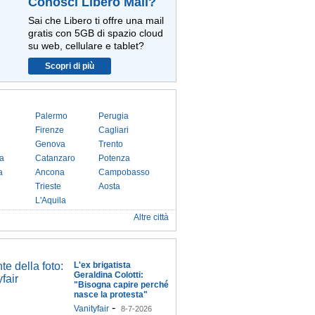
Conosci Libero Mail?
Sai che Libero ti offre una mail
gratis con 5GB di spazio cloud
su web, cellulare e tablet?
Scopri di più
Palermo
Perugia
Firenze
Cagliari
Genova
Trento
a
Catanzaro
Potenza
a
Ancona
Campobasso
Trieste
Aosta
L'Aquila
Altre città
L'ex brigatista
Geraldina Colotti:
"Bisogna capire perché
nasce la protesta"
-
Vanityfair
8-7-2026