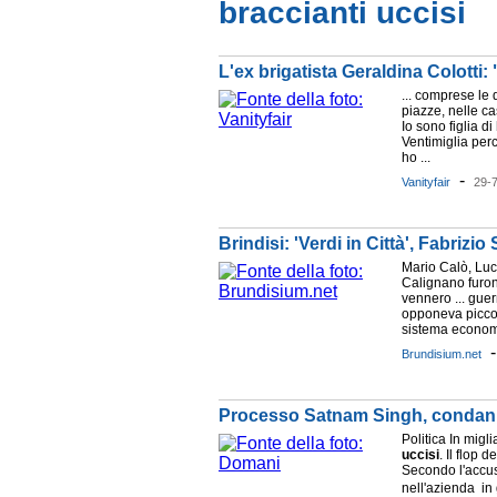
braccianti uccisi
L'ex brigatista Geraldina Colotti
... comprese le 
piazze, nelle cas
Io sono figlia di
Ventimiglia per
ho ...
-
Vanityfair
29-
Brindisi: 'Verdi in Città', Fabriz
Mario Calò, Luc
Calignano furo
vennero ... guerr
opponeva piccol
sistema economi
Brundisium.net
Processo Satnam Singh, condanna
Politica In migli
uccisi
. Il flop 
Secondo l'accus
nell'azienda  i