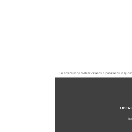
Gli articoli sono stati selezionati e posizionati in qu
LIBER
It