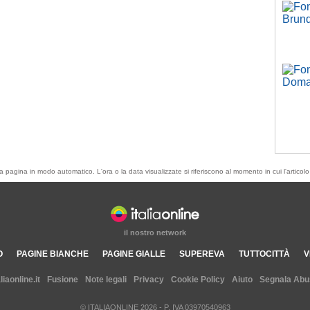
esta pagina in modo automatico. L'ora o la data visualizzate si riferiscono al momento in cui l'artic
il nostro network
O
PAGINE BIANCHE
PAGINE GIALLE
SUPEREVA
TUTTOCITTÀ
V
aliaonline.it
Fusione
Note legali
Privacy
Cookie Policy
Aiuto
Segnala Abu
© ITALIAONLINE
2026
- P. IVA 03970540963