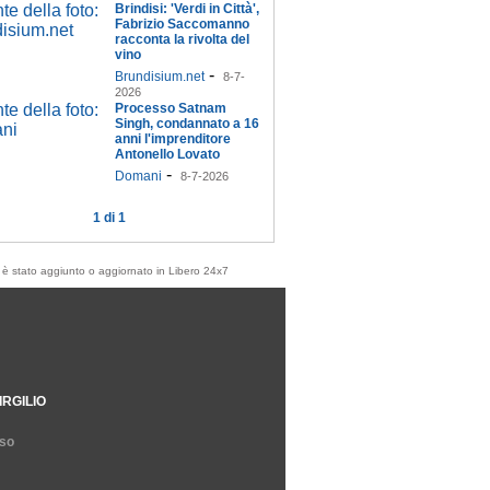
Brindisi: 'Verdi in Città',
Fabrizio Saccomanno
racconta la rivolta del
vino
-
Brundisium.net
8-7-
2026
Processo Satnam
Singh, condannato a 16
anni l'imprenditore
Antonello Lovato
-
Domani
8-7-2026
1 di 1
olo è stato aggiunto o aggiornato in Libero 24x7
IRGILIO
so