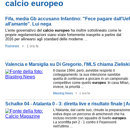
calcio europeo
Fifa, media Gb accusano Infantino: "Fece pagare dall'Ue
all'amante". Lui nega
L'ente governativo del
calcio
europeo
ha inoltre sottolineato come le
proprie regolamentazioni siano state fortemente inasprite a partire dal
2016 per allinearsi agli standard delle moderne ...
-
Rainews
1 ora fa
Valencia e Marsiglia su Di Gregorio, l'MLS chiama Zieliski
Il classe 1994, però, avrebbe respinto il
corteggiamento: la sua intenzione sarebbe
quella di continuare a giocare in un campionato
competitivo come quello
europeo
. In casa Milan,
invece, la priorità ...
-
Blasting.News
1 ora fa
Schalke 04 - Atalanta 0 - 3: diretta live e risultato finale |
L'Atalanta, dal canto suo, chiude la preparazione
estiva dopo un percorso di amichevoli che ha
incluso incontri con squadre di livello
europeo
.
La sconfitta per 2 - 1 contro il Feyenoord
nell'ultimo ...