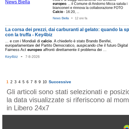
europeo
. ... il Comune di Andorno Micca saluta i
bianconeri e rinnova la collaborazione FOTO
Calcio
- 16:20, ...
-
News Biella
12 ore fa
La corsa dei prezzi, dai carburanti al gelato: quando la 
con la truffa - Key4biz
... e con i Mondiali di
calcio
. A chiederlo è stato Brando Benifei,
europarlamentare del Partito Democratico, auspicando che il futuro Digital
Fairness Act
europeo
affronti direttamente il problema dei ...
-
Key4biz
7-8-2026
Successive
1
2
3
4
5
6
7
8
9
10
Gli articoli sono stati selezionati e posi
la data visualizzate si riferiscono al mom
in Libero 24x7