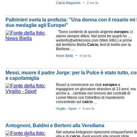
-
Calcio Magazine
2 ore fa
Paltrinieri svela la profezia: "Una donna con il rosario mi
due medaglie agli Europei"
"Sono contento di questo argento
europeo
, ci
siamo sempre difesi. Nei primi tre quarti ho ...
webinfo@adnkronos.com (Web Info) Le prime
dal territorio Biella
Calcio
, test di livello per la
Biellese: ...
-
News Biella
4 ore fa
Messi, muore il padre Jorge: per la Pulce è stato tutto, c
e capofamiglia
Riuscì a convincere un club
europeo
a
ingaggiare un giocatore straniero di 13 anni, ma
anche a ...centrale nel rinnovo dei contratti di
Lionel Messi con l'obiettivo di mantenerlo
concentrato sul
calcio
...
-
Virgilio - Sport
5 ore fa
Antognoni, Baldini e Bertoni alla Versiliana
Nel volume Antognoni ripercorre cinquant'anni di
vita e di
calcio
, dagli esordi alle grandi sfide ...