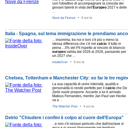
con l'obiettivo di accompagnare la crescita dei
giovani talenti in vista dell'
Europeo
2027 e delle
...
-
Nove da Firenze
8 ore fa
Italia - Spagna, sul tema immigrazione le prendiamo ancor
... insomma, tra noi e loro c'è più o meno la
stessa differenza che c'è nel
calcio
. Il tutto in
piena ...3% del Pil rispetto al vincolo di bilancio
europeo
valida dal 2026 al 2028, passando per
un 2027 che ...
-
InsideOver
9 ore fa
Chelsea, Tottenham e Manchester City: so far le tre regi
La sua capacità di unire intensità, qualità e
personalità lo rende perfetto per il
calcio
che De
Zerbi vuole proporre. Accanto a lui è arrivato
Mateus Fernandes, mentre Jan Paul van Hecke
va a ...
-
The Watcher Post
9 ore fa
Delrio "Chiudere i confini è colpo al cuore dell'Europa"
...e non c'è nessun pericolo che dall'exclave si
esca e si viaggi liberamente nel territorio