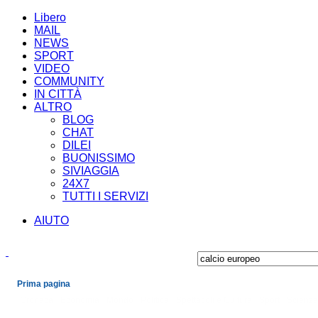
Libero
MAIL
NEWS
SPORT
VIDEO
COMMUNITY
IN CITTÀ
ALTRO
BLOG
CHAT
DILEI
BUONISSIMO
SIVIAGGIA
24X7
TUTTI I SERVIZI
AIUTO
Prima pagina
Cronaca
Economia
Mondo
Politica
Spettacoli e Cultura
Sport
Scienza