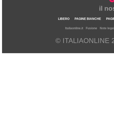
il n
LIBERO
PAGINE BIANCHE
PAGI
Italiaonline.it
Fusione
Note legal
© ITALIAONLINE