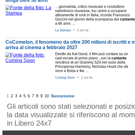
lunga oltre 50 anni"
... giornalista, critico musicale e conduttore
radiofonico novarese, tra i primi a occuparsi
attivamente di rock in Italia, ricorda Francesco
Guccini nel giorno della scomparsa del
cantante
a 86 anni. ...
-
La Stampa
2 ore fa
CoComelon, il fenomeno da oltre 200 milioni di iscritti e mi
arriva al cinema a febbraio 2027
Diretto da Kat Good, il film può contare su un
cast vocale di primo piano , con la
cantante
vincitrice di un Grammy SZA nel ruolo della
Principessa Harmony, Nicholas Hoult che dà
voce a Boba e Ike ...
-
Coming Soon
2 ore fa
Successive
1
2
3
4
5
6
7
8
9
10
Gli articoli sono stati selezionati e posi
la data visualizzate si riferiscono al mom
in Libero 24x7