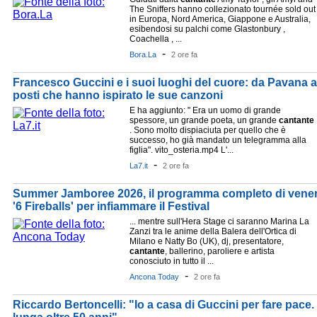
The Sniffers hanno collezionato tournée sold out
in Europa, Nord America, Giappone e Australia,
esibendosi su palchi come Glastonbury ,
Coachella , ...
-
Bora.La
2 ore fa
Francesco Guccini e i suoi luoghi del cuore: da Pavana a 
posti che hanno ispirato le sue canzoni
E ha aggiunto: " Era un uomo di grande
spessore, un grande poeta, un grande
cantante
. Sono molto dispiaciuta per quello che è
successo, ho già mandato un telegramma alla
figlia". vito_osteria.mp4 L'...
-
La7.it
2 ore fa
Summer Jamboree 2026, il programma completo di venerdì
'6 Fireballs' per infiammare il Festival
... mentre sull'Hera Stage ci saranno Marina La
Zanzi tra le anime della Balera dell'Ortica di
Milano e Natty Bo (UK), dj, presentatore,
cantante
, ballerino, paroliere e artista
conosciuto in tutto il ...
-
Ancona Today
2 ore fa
Riccardo Bertoncelli: "Io a casa di Guccini per fare pace