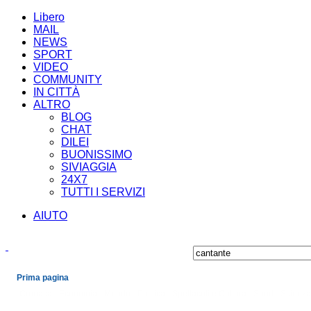
Libero
MAIL
NEWS
SPORT
VIDEO
COMMUNITY
IN CITTÀ
ALTRO
BLOG
CHAT
DILEI
BUONISSIMO
SIVIAGGIA
24X7
TUTTI I SERVIZI
AIUTO
Prima pagina
Cronaca
Economia
Mondo
Politica
Spettacoli e Cultura
Sport
Scienza