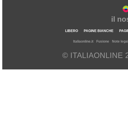
il n
LIBERO
PAGINE BIANCHE
PAGI
Italiaonline.it
Fusione
Note legal
© ITALIAONLINE