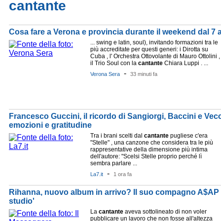
cantante
Cosa fare a Verona e provincia durante il weekend dal 7 
... swing e latin, soul), invitando formazioni tra le
più accreditate per questi generi: i Dirotta su
Cuba , l' Orchestra Ottovolante di Mauro Ottolini ,
il Trio Soul con la
cantante
Chiara Luppi . ...
-
Verona Sera
33 minuti fa
Francesco Guccini, il ricordo di Sangiorgi, Baccini e Vec
emozioni e gratitudine
Tra i brani scelti dal
cantante
pugliese c'era
"Stelle" , una canzone che considera tra le più
rappresentative della dimensione più intima
dell'autore: "Scelsi Stelle proprio perché lì
sembra parlare ...
-
La7.it
1 ora fa
Rihanna, nuovo album in arrivo? Il suo compagno A$AP 
studio'
La
cantante
aveva sottolineato di non voler
pubblicare un lavoro che non fosse all'altezza