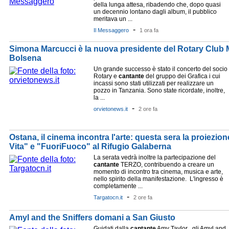
della lunga attesa, ribadendo che, dopo quasi
un decennio lontano dagli album, il pubblico
meritava un ...
-
Il Messaggero
1 ora fa
Simona Marcucci è la nuova presidente del Rotary Club 
Bolsena
Un grande successo è stato il concerto del socio
Rotary e
cantante
del gruppo dei Grafica i cui
incassi sono stati utilizzati per realizzare un
pozzo in Tanzania. Sono state ricordate, inoltre,
la ...
-
orvietonews.it
2 ore fa
Ostana, il cinema incontra l'arte: questa sera la proiezio
Vita" e "FuoriFuoco" al Rifugio Galaberna
La serata vedrà inoltre la partecipazione del
cantante
TERZO, contribuendo a creare un
momento di incontro tra cinema, musica e arte,
nello spirito della manifestazione. L'ingresso è
completamente ...
-
Targatocn.it
2 ore fa
Amyl and the Sniffers domani a San Giusto
Guidati dalla
cantante
Amy Taylor , gli Amyl and