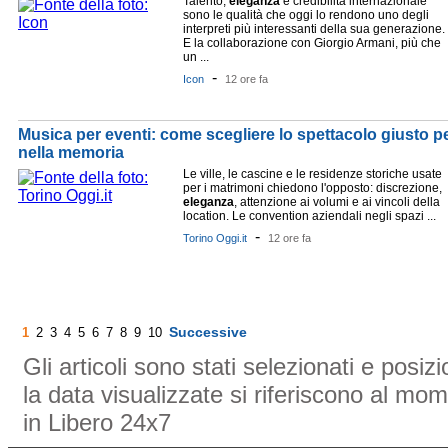
Talento,
eleganza
e credibilità internazionale
sono le qualità che oggi lo rendono uno degli
interpreti più interessanti della sua generazione.
E la collaborazione con Giorgio Armani, più che
un ...
-
Icon
12 ore fa
Musica per eventi: come scegliere lo spettacolo giusto pe
nella memoria
Le ville, le cascine e le residenze storiche usate
per i matrimoni chiedono l'opposto: discrezione,
eleganza
, attenzione ai volumi e ai vincoli della
location. Le convention aziendali negli spazi ...
-
Torino Oggi.it
12 ore fa
Successive
1
2
3
4
5
6
7
8
9
10
Gli articoli sono stati selezionati e posi
la data visualizzate si riferiscono al mom
in Libero 24x7