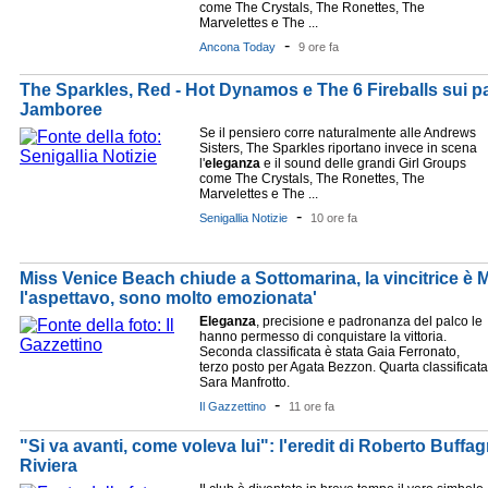
come The Crystals, The Ronettes, The
Marvelettes e The ...
-
Ancona Today
9 ore fa
The Sparkles, Red - Hot Dynamos e The 6 Fireballs sui 
Jamboree
Se il pensiero corre naturalmente alle Andrews
Sisters, The Sparkles riportano invece in scena
l'
eleganza
e il sound delle grandi Girl Groups
come The Crystals, The Ronettes, The
Marvelettes e The ...
-
Senigallia Notizie
10 ore fa
Miss Venice Beach chiude a Sottomarina, la vincitrice è 
l'aspettavo, sono molto emozionata'
Eleganza
, precisione e padronanza del palco le
hanno permesso di conquistare la vittoria.
Seconda classificata è stata Gaia Ferronato,
terzo posto per Agata Bezzon. Quarta classificata
Sara Manfrotto.
-
Il Gazzettino
11 ore fa
"Si va avanti, come voleva lui": l'eredit di Roberto Buffagn
Riviera