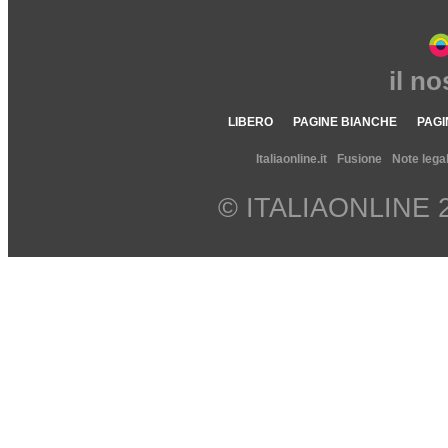
il n
LIBERO
PAGINE BIANCHE
PAGI
Italiaonline.it
Fusione
Note legal
© ITALIAONLINE