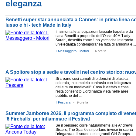
eleganza
Benetti super star annunciata a Cannes: in prima linea c
lusso e hi - tech Made in Italy
In sintonia le anticipazioni lasciate trapelare da
casa Benetti a proposito dell'Oasis 40M 'Lady
Sarah', descritto come 'uno yacht che interpreta
un'
eleganza
contemporanea fatta di armonia e ...
-
Il Messaggero - Motori
6 ore fa
A Spoltore stop a sedie e tavolini nel centro storico: nu
Si creano così cumuli di bidoncini di plastica
colorata, in completo contrasto con l'
eleganza
delle mura medievali". Cosa è vietato e cosa
resta consentito L'ordinanza vieta nelle aree
pubbliche del ...
-
Il Pescara
9 ore fa
Summer Jamboree 2026, il programma completo di venerdì
'6 Fireballs' per infiammare il Festival
Se il pensiero corre naturalmente alle Andrews
Sisters, The Sparkles riportano invece in scena
l'
eleganza
e il sound delle grandi Girl Groups