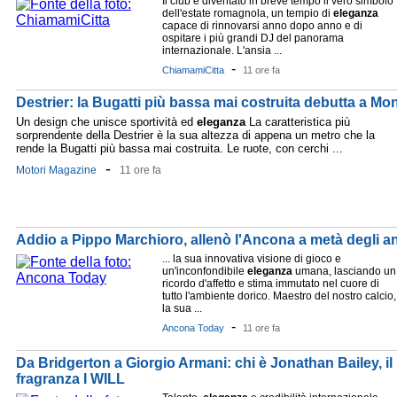
Il club è diventato in breve tempo il vero simbolo
dell'estate romagnola, un tempio di
eleganza
capace di rinnovarsi anno dopo anno e di
ospitare i più grandi DJ del panorama
internazionale. L'ansia ...
-
ChiamamiCitta
11 ore fa
Destrier: la Bugatti più bassa mai costruita debutta a Mo
Un design che unisce sportività ed
eleganza
La caratteristica più
sorprendente della Destrier è la sua altezza di appena un metro che la
rende la Bugatti più bassa mai costruita. Le ruote, con cerchi ...
-
Motori Magazine
11 ore fa
Addio a Pippo Marchioro, allenò l'Ancona a metà degli an
... la sua innovativa visione di gioco e
un'inconfondibile
eleganza
umana, lasciando un
ricordo d'affetto e stima immutato nel cuore di
tutto l'ambiente dorico. Maestro del nostro calcio,
la sua ...
-
Ancona Today
11 ore fa
Da Bridgerton a Giorgio Armani: chi è Jonathan Bailey, il
fragranza I WILL