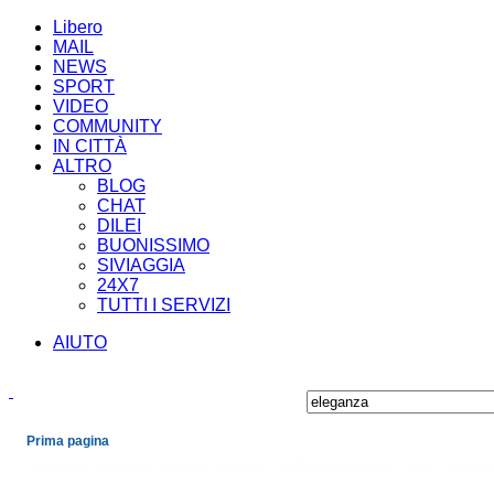
Libero
MAIL
NEWS
SPORT
VIDEO
COMMUNITY
IN CITTÀ
ALTRO
BLOG
CHAT
DILEI
BUONISSIMO
SIVIAGGIA
24X7
TUTTI I SERVIZI
AIUTO
Prima pagina
Cronaca
Economia
Mondo
Politica
Spettacoli e Cultura
Sport
Scienza