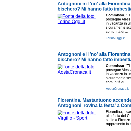
Antognoni e il 'no' alla Fiorentina
bischero? Mi hanno fatto imbestia
Commisso
. "T
prosegue Aless
in vacanza in u
sicuramente sco
comunità di ...
-
Torino Oggi.it
Antognoni e il 'no' alla Fiorentina
bischero? Mi hanno fatto imbestia
Commisso
. "T
prosegue Aless
in vacanza in u
sicuramente sco
comunità di ...
AostaCronaca.it
Fiorentina, Mastantuono accende 
Antognoni 'rovina la festa' a Co
Fiorentina, il c
alla festa del C
stelle a Firenze
rappresenta la c
...