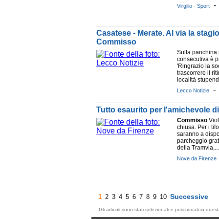
Virgilio - Sport
Casatese - Merate. Al via la stagi
Commisso
Sulla panchina 
consecutiva è p
'Ringrazio la s
trascorrere il ri
località stupenda
Lecco Notizie
Tutto esaurito per l'amichevole di
Commisso
Viol
chiusa. Per i ti
saranno a dispo
parcheggio grat
della Tramvia,...
Nove da Firenze
Successive
1
2
3
4
5
6
7
8
9
10
Gli articoli sono stati selezionati e posizionati in qu