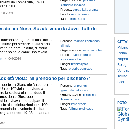
Organizzazioni:
pistoiese
enienti da Lombardia, Emilia
cittadella modena
na " sia ...
Prodotti:
coppa italia
crema
-
7-8-2026
Luoghi:
merate
varese
Tags:
girone
serie
siste per Nusa, Suzuki verso la Juve. Tutte le
iancarlo Antognoni, rifiuta l'invito
Persone:
thomas kristensen
CITTA'
 chiude per sempre la sua storia
djimsiti
Milano
ovane ne apre un'altra, di storia,
Organizzazioni:
roma
juventus
 sognano bella come una favola: ...
Roma
Prodotti:
calciomercato
-
rt
6-8-2026
Napoli
visite mediche
Luoghi:
firenze
lipsia
Bologn
Tags:
prestito
contratto
Venezi
Torino
società viola: 'Mi prendono per bischero?'
Bari
 aperto tra Giancarlo Antognoni e
Persone:
antognoni
L'Unico 10" viola interviene a
giancarlo antognoni
o la società gigliata, dopo il
Organizzazioni:
fiorentina
 presidente Giuseppe
florentia viola
cui lo invitava a partecipare il
FOTO
Luoghi:
italia
arcola
sto alle celebrazioni per i 100
nnunciado la volontà di ritirare
Tags:
fallimento
sindaco
 maglia numero 10. "Sono andato
2026