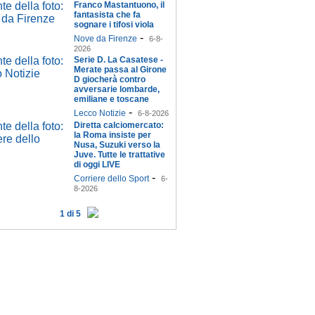
Franco Mastantuono, il
fantasista che fa
sognare i tifosi viola
-
Nove da Firenze
6-8-
2026
Serie D. La Casatese -
Merate passa al Girone
D giocherà contro
avversarie lombarde,
emiliane e toscane
-
Lecco Notizie
6-8-2026
Diretta calciomercato:
la Roma insiste per
Nusa, Suzuki verso la
Juve. Tutte le trattative
di oggi LIVE
-
Corriere dello Sport
6-
8-2026
1 di 5