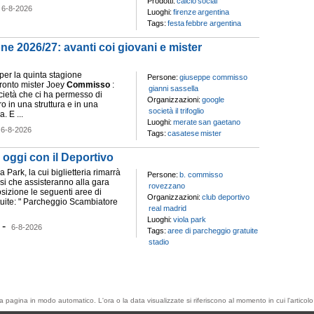
Prodotti:
calcio
social
-
6-8-2026
Luoghi:
firenze
argentina
Tags:
festa
febbre argentina
one 2026/27: avanti coi giovani e mister
per la quinta stagione
Persone:
giuseppe commisso
ronto mister Joey
Commisso
:
gianni sassella
ocietà che ci ha permesso di
Organizzazioni:
google
tiro in una struttura e in una
società il trifoglio
. E ...
Luoghi:
merate
san gaetano
-
6-8-2026
Tags:
casatese
mister
 oggi con il Deportivo
a Park, la cui biglietteria rimarrà
Persone:
b. commisso
fosi che assisteranno alla gara
rovezzano
sizione le seguenti aree di
Organizzazioni:
club deportivo
uite: " Parcheggio Scambiatore
real madrid
Luoghi:
viola park
-
6-8-2026
Tags:
aree di parcheggio gratuite
stadio
esta pagina in modo automatico. L'ora o la data visualizzate si riferiscono al momento in cui l'artic