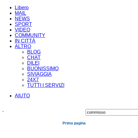
Libero
MAIL
NEWS
SPORT
VIDEO
COMMUNITY
IN CITTÀ
ALTRO
BLOG
CHAT
DILEI
BUONISSIMO
SIVIAGGIA
24X7
TUTTI I SERVIZI
AIUTO
Prima pagina
Cronaca
Economia
Mondo
Politica
Spe