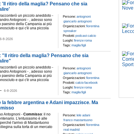
: 'Il ritiro della maglia? Pensano che sia
lire'
i racconterò un piccolo aneddoto -
Persone:
antognoni
andro Antognoni - , adesso sono
giancarlo antognoni
n paesino della Campania ai più
Organizzazioni:
fiorentina
nosciuto e qui c'è una piccola
spreaker
Prodotti:
podcast
calcio
6-8-2026
Luoghi:
firenze
roma
Tags:
maglia
figli
: "Il ritiro della maglia? Pensano che sia
lire"
i racconterò un piccolo aneddoto -
Persone:
antognoni
andro Antognoni - , adesso sono
giancarlo antognoni
n paesino della Campania ai più
Organizzazioni:
fiorentina
nosciuto e qui c'è una piccola
Prodotti:
calcio
facebook
Luoghi:
firenze
roma
-
6-8-2026
Tags:
maglia
figli
la febbre argentina e Adani impazzisce. Ma
mmisso
aso Antognoni -
Commisso
: il no
Persone:
lele adani
entenario. L'entusiasmo è alle
franco mastantuono
 perché l'arrivo di Mastantuono
Organizzazioni:
fiorentina
iliegina sulla torta di un mercato
real madrid