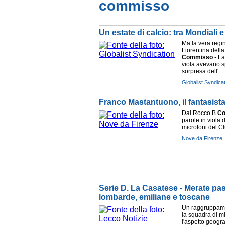
commisso
Un estate di calcio: tra Mondiali e
Ma la vera regin
Fiorentina dell
Commisso
- Fa
viola avevano sp
sorpresa dell'...
Globalist Syndica
Franco Mastantuono, il fantasista 
Dal Rocco B
C
parole in viola
microfoni del Cl
Nove da Firenze
Serie D. La Casatese - Merate pa
lombarde, emiliane e toscane
Un raggruppam
la squadra di m
l'aspetto geogra