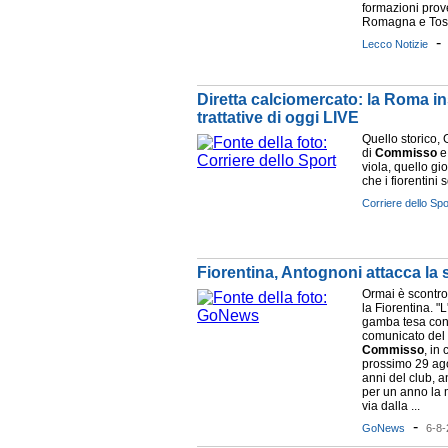
formazioni prov
Romagna e Tosca
Lecco Notizie
Diretta calciomercato: la Roma in
trattative di oggi LIVE
Quello storico, G
di
Commisso
e
viola, quello gi
che i fiorentini
Corriere dello Spo
Fiorentina, Antognoni attacca la 
Ormai è scontro
la Fiorentina. "
gamba tesa contr
comunicato del
Commisso
, in 
prossimo 29 ago
anni del club, a
per un anno la
via dalla ...
-
GoNews
6-8-