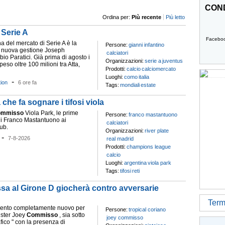
COND
Ordina per:
Più recente
Più letto
 Serie A
Facebo
a del mercato di Serie A è la
Persone:
gianni infantino
a nuova gestione Joseph
calciatori
bio Paratici. Già prima di agosto i
Organizzazioni:
serie a
juventus
eso oltre 100 milioni tra Atta,
Prodotti:
calcio
calciomercato
Luoghi:
como
italia
-
tion
6 ore fa
Tags:
mondiali
estate
che fa sognare i tifosi viola
ommisso
Viola Park, le prime
Persone:
franco mastantuono
 di Franco Mastantuono ai
calciatori
ub.
Organizzazioni:
river plate
-
7-8-2026
real madrid
Prodotti:
champions league
calcio
Luoghi:
argentina
viola park
Tags:
tifosi
reti
ssa al Girone D giocherà contro avversarie
Termi
ento completamente nuovo per
Persone:
tropical coriano
ister Joey
Commisso
, sia sotto
joey commisso
fico " con la presenza di