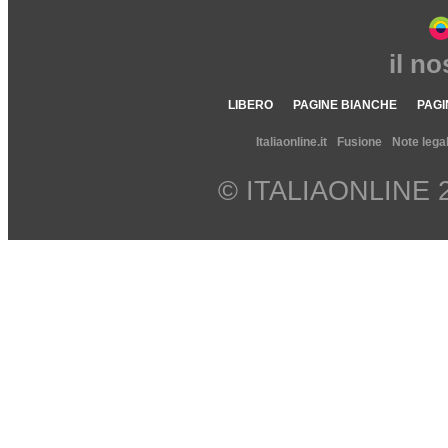
il n
LIBERO
PAGINE BIANCHE
PAGI
Italiaonline.it
Fusione
Note legal
© ITALIAONLINE