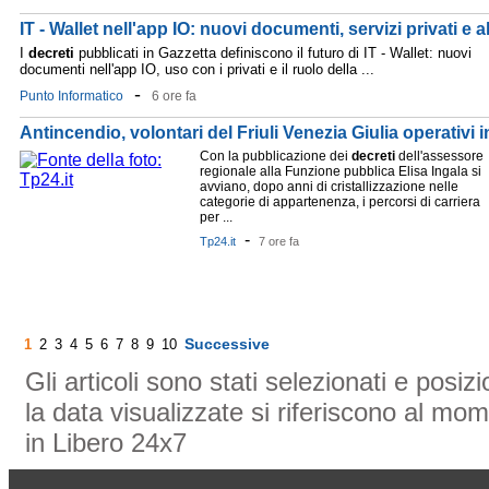
IT - Wallet nell'app IO: nuovi documenti, servizi privati e 
I
decreti
pubblicati in Gazzetta definiscono il futuro di IT - Wallet: nuovi
documenti nell'app IO, uso con i privati e il ruolo della ...
-
Punto Informatico
6 ore fa
Antincendio, volontari del Friuli Venezia Giulia operativi i
Con la pubblicazione dei
decreti
dell'assessore
regionale alla Funzione pubblica Elisa Ingala si
avviano, dopo anni di cristallizzazione nelle
categorie di appartenenza, i percorsi di carriera
per ...
-
Tp24.it
7 ore fa
Successive
1
2
3
4
5
6
7
8
9
10
Gli articoli sono stati selezionati e posi
la data visualizzate si riferiscono al mom
in Libero 24x7