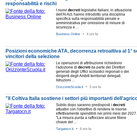
responsabilità e rischi
I nuovi
decreti
legislativi italiani, in attuazione
dell'AI Act, hanno introdotto una disciplina
specifica sulla responsabilità penale e
amministrativa per omissione di misure di
sicurezza e ...
-
Business Online
4 ore fa
Posizioni economiche ATA, decorrenza retroattiva al 1° s
vincitori della selezione
Le operazioni di attribuzione richiedono
l'adozione di
decreti
da parte dei Direttori
generali degli Uffici scolastici regionali o dei
dirigenti degli Ambiti territoriali delegati.
Istruzioni ...
-
OrizzonteScuola.it
5 ore fa
"Il Coltiva Italia sostiene i settori più importanti dell'agr
Subito dopo saranno predisposti i
decreti
attuativi con l'obiettivo di rendere le risorse
effettivamente spendibili nei primi mesi del 2027.
"La misura punta a rafforzare alcune filiere
chiave del ...
-
Targatocn.it
6 ore fa