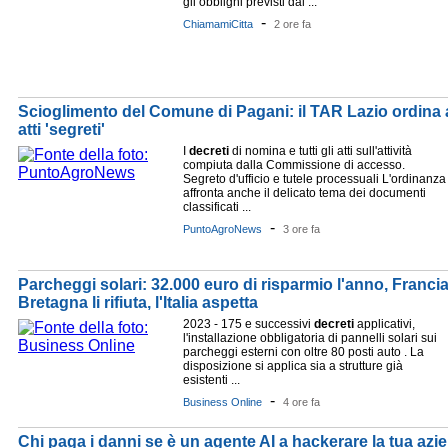
gli obblighi previsti dal ...
-
ChiamamiCitta
2 ore fa
Scioglimento del Comune di Pagani: il TAR Lazio ordina a
atti 'segreti'
I
decreti
di nomina e tutti gli atti sull'attività
compiuta dalla Commissione di accesso.
Segreto d'ufficio e tutele processuali L'ordinanza
affronta anche il delicato tema dei documenti
classificati ...
-
PuntoAgroNews
3 ore fa
Parcheggi solari: 32.000 euro di risparmio l'anno, Franci
Bretagna li rifiuta, l'Italia aspetta
2023 - 175 e successivi
decreti
applicativi,
l'installazione obbligatoria di pannelli solari sui
parcheggi esterni con oltre 80 posti auto . La
disposizione si applica sia a strutture già
esistenti ...
-
Business Online
4 ore fa
Chi paga i danni se è un agente AI a hackerare la tua az