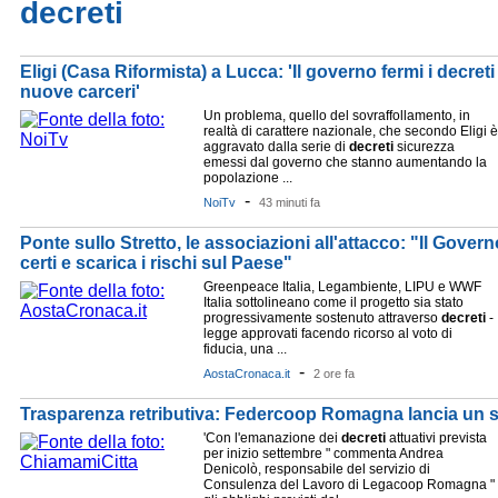
decreti
Eligi (Casa Riformista) a Lucca: 'Il governo fermi i decret
nuove carceri'
Un problema, quello del sovraffollamento, in
realtà di carattere nazionale, che secondo Eligi è
aggravato dalla serie di
decreti
sicurezza
emessi dal governo che stanno aumentando la
popolazione ...
-
NoiTv
43 minuti fa
Ponte sullo Stretto, le associazioni all'attacco: "Il Gover
certi e scarica i rischi sul Paese"
Greenpeace Italia, Legambiente, LIPU e WWF
Italia sottolineano come il progetto sia stato
progressivamente sostenuto attraverso
decreti
-
legge approvati facendo ricorso al voto di
fiducia, una ...
-
AostaCronaca.it
2 ore fa
Trasparenza retributiva: Federcoop Romagna lancia un se
'Con l'emanazione dei
decreti
attuativi prevista
per inizio settembre " commenta Andrea
Denicolò, responsabile del servizio di
Consulenza del Lavoro di Legacoop Romagna "