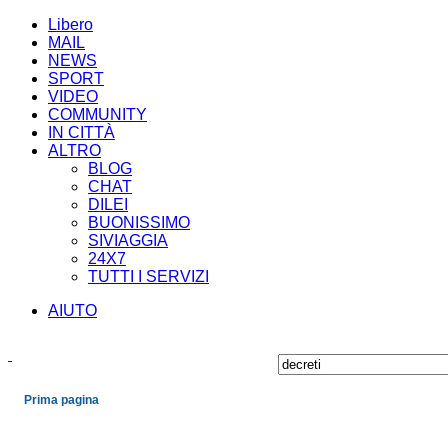
Libero
MAIL
NEWS
SPORT
VIDEO
COMMUNITY
IN CITTÀ
ALTRO
BLOG
CHAT
DILEI
BUONISSIMO
SIVIAGGIA
24X7
TUTTI I SERVIZI
AIUTO
Prima pagina
Cronaca
Economia
Mondo
Politica
Spettacoli e Cultura
Sport
Scienza