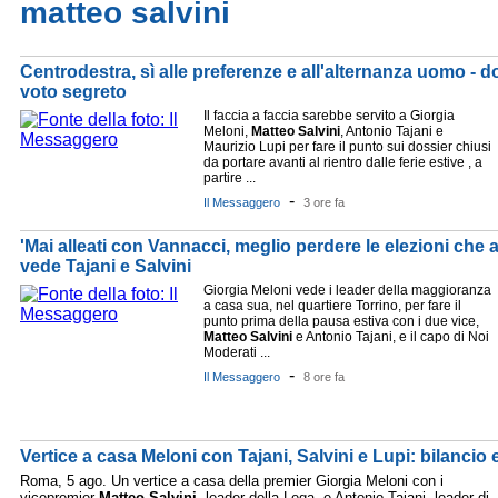
matteo salvini
Centrodestra, sì alle preferenze e all'alternanza uomo - d
voto segreto
Il faccia a faccia sarebbe servito a Giorgia
Meloni,
Matteo
Salvini
, Antonio Tajani e
Maurizio Lupi per fare il punto sui dossier chiusi
da portare avanti al rientro dalle ferie estive , a
partire ...
-
Il Messaggero
3 ore fa
'Mai alleati con Vannacci, meglio perdere le elezioni che 
vede Tajani e Salvini
Giorgia Meloni vede i leader della maggioranza
a casa sua, nel quartiere Torrino, per fare il
punto prima della pausa estiva con i due vice,
Matteo
Salvini
e Antonio Tajani, e il capo di Noi
Moderati ...
-
Il Messaggero
8 ore fa
Vertice a casa Meloni con Tajani, Salvini e Lupi: bilancio e
Roma, 5 ago. Un vertice a casa della premier Giorgia Meloni con i
vicepremier
Matteo
Salvini
, leader della Lega, e Antonio Tajani, leader di