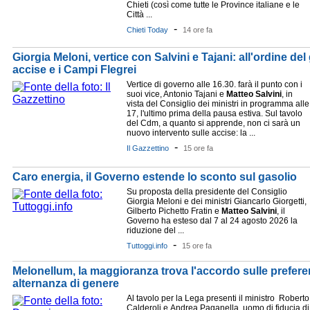
Chieti (così come tutte le Province italiane e le
Città ...
-
Chieti Today
14 ore fa
Giorgia Meloni, vertice con Salvini e Tajani: all'ordine del 
accise e i Campi Flegrei
Vertice di governo alle 16.30. farà il punto con i
suoi vice, Antonio Tajani e
Matteo
Salvini
, in
vista del Consiglio dei ministri in programma alle
17, l'ultimo prima della pausa estiva. Sul tavolo
del Cdm, a quanto si apprende, non ci sarà un
nuovo intervento sulle accise: la ...
-
Il Gazzettino
15 ore fa
Caro energia, il Governo estende lo sconto sul gasolio
Su proposta della presidente del Consiglio
Giorgia Meloni e dei ministri Giancarlo Giorgetti,
Gilberto Pichetto Fratin e
Matteo
Salvini
, il
Governo ha esteso dal 7 al 24 agosto 2026 la
riduzione del ...
-
Tuttoggi.info
15 ore fa
Melonellum, la maggioranza trova l'accordo sulle preferen
alternanza di genere
Al tavolo per la Lega presenti il ministro Roberto
Calderoli e Andrea Paganella, uomo di fiducia di