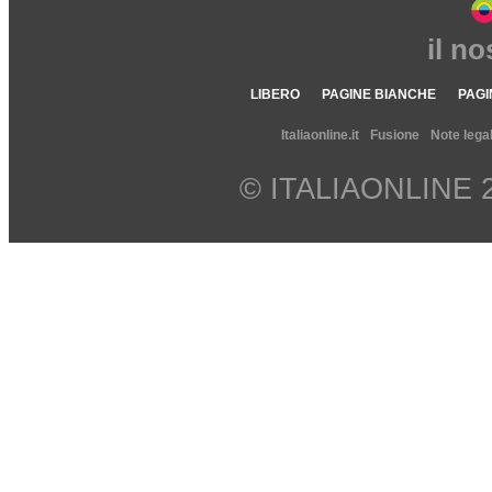
il n
LIBERO
PAGINE BIANCHE
PAGI
Italiaonline.it
Fusione
Note legal
© ITALIAONLINE