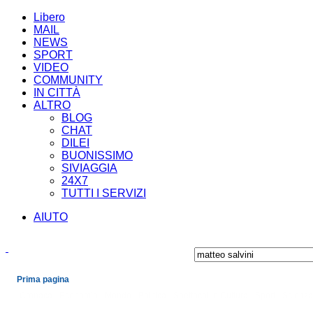
Libero
MAIL
NEWS
SPORT
VIDEO
COMMUNITY
IN CITTÀ
ALTRO
BLOG
CHAT
DILEI
BUONISSIMO
SIVIAGGIA
24X7
TUTTI I SERVIZI
AIUTO
Prima pagina
Cronaca
Economia
Mondo
Politica
Spettacoli e Cultura
Sport
Scienza