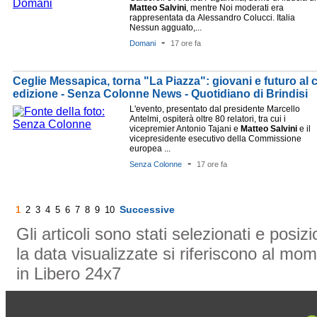
Matteo
Salvini
, mentre Noi moderati era
rappresentata da Alessandro Colucci. Italia
Nessun agguato,...
-
Domani
17 ore fa
Ceglie Messapica, torna "La Piazza": giovani e futuro al 
edizione - Senza Colonne News - Quotidiano di Brindisi
L'evento, presentato dal presidente Marcello
Antelmi, ospiterà oltre 80 relatori, tra cui i
vicepremier Antonio Tajani e
Matteo
Salvini
e il
vicepresidente esecutivo della Commissione
europea ...
-
Senza Colonne
17 ore fa
Successive
1
2
3
4
5
6
7
8
9
10
Gli articoli sono stati selezionati e posi
la data visualizzate si riferiscono al mom
in Libero 24x7