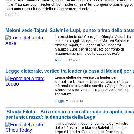
Fi, e Maurizio Lupi, leader di Noi moderati, si e' tenuto questo pomeriggio.
La riunione tra i leader della maggioranza, durata ...
9 ore fa
Meloni vede Tajani, Salvini e Lupi, punto prima della pau
La presidente del Consiglio, Giorgia Meloni, ha
incontrato oggi i vicepremier,
Matteo
Salvini
e
Antonio Tajani, e il leader di Noi Moderati,
Maurizio Lupi, per "il consueto confronto di
maggioranza prima della pausa estiva".
-
Ansa
12 ore fa
Legge elettorale, vertice tra leader (a casa di Meloni) per
Legge elettorale, vertice tra leader per
suggellare l'accordo Un nuovo faccia a faccia
informale che sarebbe servito a Giorgia Meloni ,
Matteo
Salvini
, Antonio Tajani e Maurizio Lupi ,
soprattutto ...
-
Leggo
12 ore fa
'Strada Filetto - Ari a senso unico alternato da aprile, disa
per la sicurezza': la denuncia della Lega
... in particolar modo nei confronti del Ministro
delle Infrastrutture
Matteo
Salvini
, che della
Lega è il leader. Come noto, la Provincia di