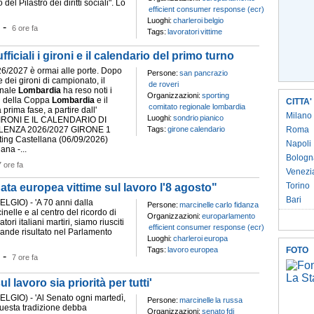
 del Pilastro dei diritti sociali". Lo
efficient consumer response (ecr)
Luoghi:
charleroi
belgio
-
6 ore fa
Tags:
lavoratori
vittime
iciali i gironi e il calendario del primo turno
6/2027 è ormai alle porte. Dopo
Persone:
san pancrazio
 dei gironi di campionato, il
de roveri
onale
Lombardia
ha reso noti i
Organizzazioni:
sporting
i della Coppa
Lombardia
e il
CITTA'
comitato regionale lombardia
 prima fase, a partire dall'
Milano
Luoghi:
sondrio
pianico
 GIRONI E IL CALENDARIO DI
ENZA 2026/2027 GIRONE 1
Tags:
girone
calendario
Roma
ing Castellana (06/09/2026)
Napoli
ana -...
Bologn
7 ore fa
Venezi
Torino
rnata europea vittime sul lavoro l'8 agosto"
Bari
GIO) - 'A 70 anni dalla
Persone:
marcinelle
carlo fidanza
inelle e al centro del ricordo di
Organizzazioni:
europarlamento
tori italiani martiri, siamo riusciti
efficient consumer response (ecr)
rande risultato nel Parlamento
Luoghi:
charleroi
europa
Tags:
lavoro
europea
FOTO
-
7 ore fa
 lavoro sia priorità per tutti'
GIO) - 'Al Senato ogni martedì,
Persone:
marcinelle
la russa
uesta tradizione debba
Organizzazioni:
senato
fdi