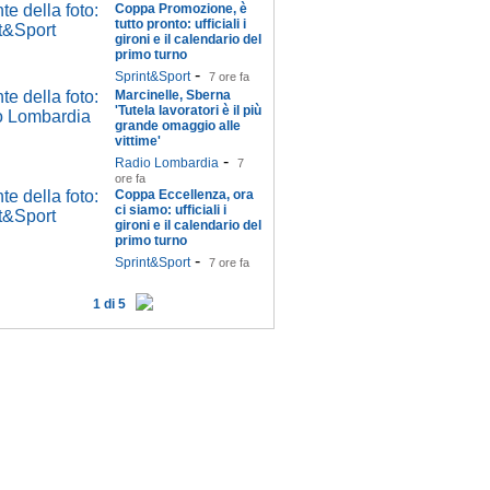
Coppa Promozione, è
tutto pronto: ufficiali i
gironi e il calendario del
primo turno
-
Sprint&Sport
7 ore fa
Marcinelle, Sberna
'Tutela lavoratori è il più
grande omaggio alle
vittime'
-
Radio Lombardia
7
ore fa
Coppa Eccellenza, ora
ci siamo: ufficiali i
gironi e il calendario del
primo turno
-
Sprint&Sport
7 ore fa
1 di 5