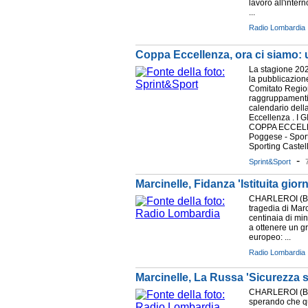
lavoro all'interno
...
Radio Lombardia
Coppa Eccellenza, ora ci siamo: uff
La stagione 202
la pubblicazione
Comitato Regi
raggruppament
calendario della
Eccellenza . I
COPPA ECCELL
Poggese - Sport
Sporting Castell
-
Sprint&Sport
Marcinelle, Fidanza 'Istituita gio
CHARLEROI (BEL
tragedia di Marc
centinaia di mina
a ottenere un g
europeo: ...
Radio Lombardia
Marcinelle, La Russa 'Sicurezza sul
CHARLEROI (BEL
sperando che q