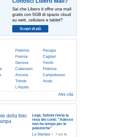
Conosci Libero Mail?
Sai che Libero ti offre una mail
gratis con 5GB di spazio cloud
su web, cellulare e tablet?
Scopri di più
Palermo
Perugia
Firenze
Cagliari
Genova
Trento
a
Catanzaro
Potenza
a
Ancona
Campobasso
Trieste
Aosta
L'Aquila
Altre città
Lega, Salvini rinvia la
resa dei conti: "Adesso
non ho tempo per le
polemiche"
-
La Stampa
7 ore fa