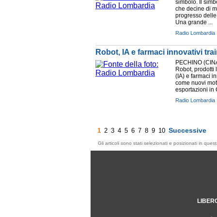
simbolo. Il simb
che decine di mi
progresso delle 
Una grande ...
Radio Lombardia
Robot, IA e farmaci innovativi tra
PECHINO (CINA
Robot, prodotti l
(IA) e farmaci 
come nuovi moto
esportazioni in 
Radio Lombardia
Successive
1
2
3
4
5
6
7
8
9
10
Gli articoli sono stati selezionati e posizionati in qu
LIBER