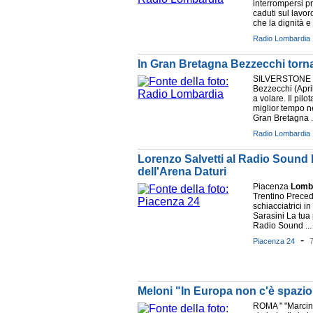
interrompersi p
caduti sul lavor
che la dignità e l
Radio Lombardia
In Gran Bretagna Bezzecchi torna i
SILVERSTONE (
Bezzecchi (April
a volare. Il pilot
miglior tempo n
Gran Bretagna .
Radio Lombardia
Lorenzo Salvetti al Radio Sound Pa
dell'Arena Daturi
Piacenza
Lomb
Trentino Preced
schiacciatrici 
Sarasini La tua 
Radio Sound ...
-
Piacenza 24
7
Meloni "In Europa non c'è spazio
ROMA " "Marcin