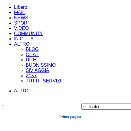
Libero
MAIL
NEWS
SPORT
VIDEO
COMMUNITY
IN CITTÀ
ALTRO
BLOG
CHAT
DILEI
BUONISSIMO
SIVIAGGIA
24X7
TUTTI I SERVIZI
AIUTO
Prima pagina
Cronaca
Economia
Mondo
Politica
Spe