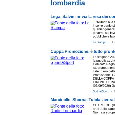
lombardia
Lega, Salvini rinvia la resa dei 
... "Numeri alla
insolito punto s
quartier general
governo sta inv
pubbliche e lavo
-
La Stampa
1 
Coppa Promozione, è tutto pronto: 
La stagione 202
la pubblicazione
Comitato Regi
raggruppament
calendario della
Promozione . 
DELLA COPPA 
GIRONE 1 Dina
(06/09/2026) Go
-
Sprint&Sport
Marcinelle, Sberna 'Tutela lavorat
CHARLEROI (BEL
anni dalla traged
Giornata europea