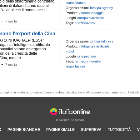
olo dello straordinario contributo
carlo fidanza
lioni di italiani hanno dato al
Organizzazioni:
foto ipa agency
Nazioni che li hanno accolti.
Prodotti:
videomessaggio
Luoghi:
europa
marcinelle
-
7 ore fa
Tags:
spazio
lavoro
inano l'export della Cina
) (XINHUA/ITALPRESS) "
Organizzazioni:
xinhua
italpress
egati all'intelligenza artificiale
Prodotti:
intelligenza artificiale
innovativi stanno emergendo
robot
ri della crescita delle
Luoghi:
cina
pechino
Cina, mentre ...
Tags:
farmaci innovativi
-
7 ore fa
esportazioni
esta pagina in modo automatico. L'ora o la data visualizzate si riferiscono al momento in cui l'artic
il nostro network
O
PAGINE BIANCHE
PAGINE GIALLE
SUPEREVA
TUTTOCITTÀ
V