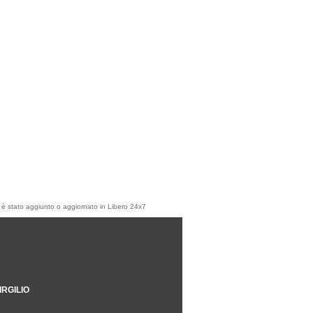
olo è stato aggiunto o aggiornato in Libero 24x7
IRGILIO