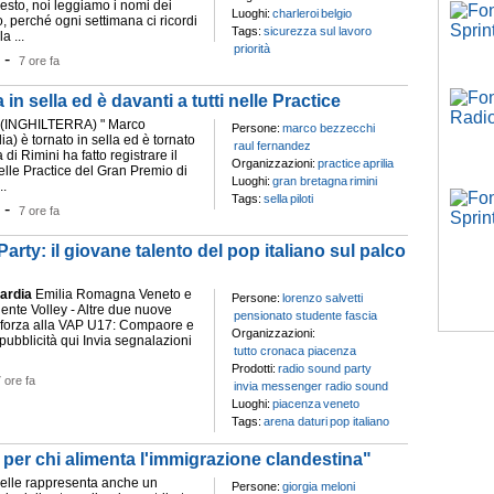
resto, noi leggiamo i nomi dei
Luoghi:
charleroi
belgio
o, perché ogni settimana ci ricordi
Tags:
sicurezza sul lavoro
a ...
priorità
-
7 ore fa
n sella ed è davanti a tutti nelle Practice
INGHILTERRA) " Marco
Persone:
marco bezzecchi
ia) è tornato in sella ed è tornato
raul fernandez
a di Rimini ha fatto registrare il
Organizzazioni:
practice
aprilia
elle Practice del Gran Premio di
Luoghi:
gran bretagna
rimini
..
Tags:
sella
piloti
-
7 ore fa
rty: il giovane talento del pop italiano sul palco
ardia
Emilia Romagna Veneto e
Persone:
lorenzo salvetti
ente Volley - Altre due nuove
pensionato studente fascia
in forza alla VAP U17: Compaore e
Organizzazioni:
pubblicità qui Invia segnalazioni
tutto cronaca piacenza
Prodotti:
radio sound party
 ore fa
invia messenger radio sound
Luoghi:
piacenza
veneto
Tags:
arena daturi
pop italiano
 per chi alimenta l'immigrazione clandestina"
elle rappresenta anche un
Persone:
giorgia meloni