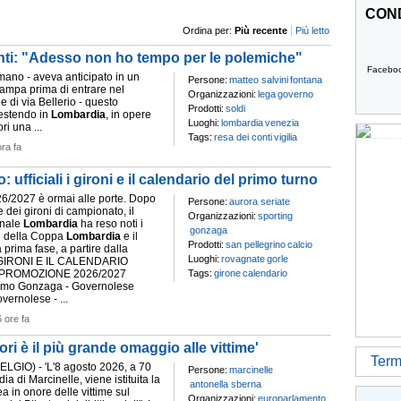
COND
Ordina per:
Più recente
Più letto
conti: "Adesso non ho tempo per le polemiche"
Facebo
 mano - aveva anticipato in un
Persone:
matteo salvini
fontana
tampa prima di entrare nel
Organizzazioni:
lega
governo
e di via Bellerio - questo
Prodotti:
soldi
estendo in
Lombardia
, in opere
Luoghi:
lombardia
venezia
ri una ...
Tags:
resa dei conti
vigilia
ora fa
ufficiali i gironi e il calendario del primo turno
6/2027 è ormai alle porte. Dopo
Persone:
aurora seriate
 dei gironi di campionato, il
Organizzazioni:
sporting
onale
Lombardia
ha reso noti i
gonzaga
i della Coppa
Lombardia
e il
Prodotti:
san pellegrino
calcio
 prima fase, a partire dalla
Luoghi:
rovagnate
gorle
I GIRONI E IL CALENDARIO
PROMOZIONE 2026/2027
Tags:
girone
calendario
mo Gonzaga - Governolese
vernolese - ...
6 ore fa
ori è il più grande omaggio alle vittime'
Termi
GIO) - 'L'8 agosto 2026, a 70
Persone:
marcinelle
ia di Marcinelle, viene istituita la
antonella sberna
 in onore delle vittime sul
Organizzazioni:
europarlamento