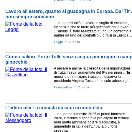
Lavoro all'estero, quanto si guadagna in Europa. Dal Tfr 
non sempre conviene
... tra opportunità di lavoro e voglia di
crescita
',
evidenzia che le mete più gettonate dai giovani
...l'analisi è stato realizzato quindi un confronto a
partire da uno dei contratti più diffusi
in
Europa,...
-
Leggo
2 ore fa
Cuneo salino, Porto Tolle senza acqua per irrigare i campi:
ginocchio
A pesare è anche la
crescita
delle importazioni
di frutta fresca, aumentate del 9% nei primi ... '
In
questi giorni iniziano i raccolti - osserva la
presidente Virginia Taschini - e solo adesso gli ...
-
Il Gazzettino
2 ore fa
L'editoriale/ La crescita italiana si consolida
... dal primo trimestre 2025 al primo trimestre
2026, il reddito disponibile pro capite
in
termini
reali (detto altrimenti potere d'acquisto), è
aumentato
in
Italia dell'1,4%, la più forte
crescita
...