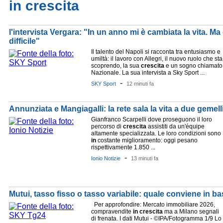
in crescita
l'intervista Vergara: "In un anno mi è cambiata la vita. Ma 
difficile"
Il talento del Napoli si racconta tra entusiasmo e
umiltà: il lavoro con Allegri, il nuovo ruolo che sta
scoprendo, la sua
crescita
e un sogno chiamato
Nazionale. La sua intervista a Sky Sport ...
-
SKY Sport
12 minuti fa
Annunziata e Mangiagalli: la rete sala la vita a due gemell
Gianfranco Scarpelli dove proseguono il loro
percorso di
crescita
assistiti da un'équipe
altamente specializzata. Le loro condizioni sono
in
costante miglioramento: oggi pesano
rispettivamente 1.850 ...
-
Ionio Notizie
13 minuti fa
Mutui, tasso fisso o tasso variabile: quale conviene in ba
Per approfondire: Mercato immobiliare 2026,
compravendite
in
crescita
ma a Milano segnali
di frenata. I dati Mutui - ©IPA/Fotogramma 1/9 Lo