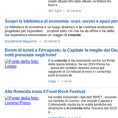
scarto attuale Allo stato attuale, la forbice tra
fisso e ...
-
SKY Tg24
18 minuti fa
Scopri la biblioteca di economia: orari, servizi e spazi per
La biblioteca di economia è un luogo dinamico e
in
continua evoluzione,
progettato per rispondere ...scoprire tutto ciò che ha da offrire e fai della
tua esperienza universitaria un viaggio di
crescita
...
-
Investimenti Magazine
18 minuti fa
Boom di turisti a Ferragosto, la Capitale fa meglio del Giubi
notti prenotate negli hotel'
E la
crescita
si sta riversando anche sul fronte
della spesa turistica. Se nel 2024 Roma ha
...spesa dei visitatori stranieri aveva già
raggiunto di 10 miliardi di euro e i centomila
posti di lavoro
in
...
-
Leggo
1 ora fa
Alla Rotonda inizia il Food Rock Festival
Ha inoltre richiamato i dati dell' IRPET , secondo
cui l'ambito di Livorno, che include Capraia e
Collesalvetti, risulta tra le realtà turistiche più
dinamiche e
in
crescita
della Toscana dal 2019
a ...
-
Livorno Press
1 ora fa