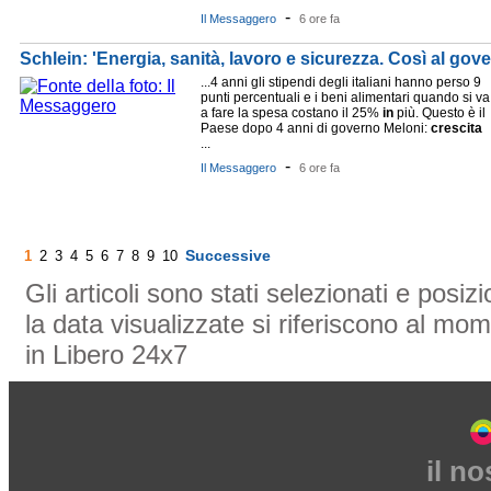
-
Il Messaggero
6 ore fa
Schlein: 'Energia, sanità, lavoro e sicurezza. Così al gov
...4 anni gli stipendi degli italiani hanno perso 9
punti percentuali e i beni alimentari quando si va
a fare la spesa costano il 25%
in
più. Questo è il
Paese dopo 4 anni di governo Meloni:
crescita
...
-
Il Messaggero
6 ore fa
Successive
1
2
3
4
5
6
7
8
9
10
Gli articoli sono stati selezionati e posi
la data visualizzate si riferiscono al mom
in Libero 24x7
il n