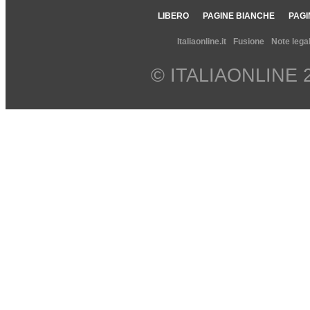
LIBERO
PAGINE BIANCHE
PAGI
Italiaonline.it
Fusione
Note legal
© ITALIAONLINE