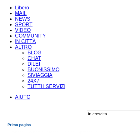
Libero
MAIL
NEWS
SPORT
VIDEO
COMMUNITY
IN CITTÀ
ALTRO
BLOG
CHAT
DILEI
BUONISSIMO
SIVIAGGIA
24X7
TUTTI I SERVIZI
AIUTO
Prima pagina
Cronaca
Economia
Mondo
Politica
Spettacoli e Cultura
Sport
Scienza