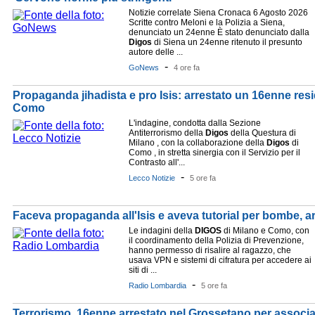
Notizie correlate Siena Cronaca 6 Agosto 2026
Scritte contro Meloni e la Polizia a Siena,
denunciato un 24enne È stato denunciato dalla
Digos
di Siena un 24enne ritenuto il presunto
autore delle ...
-
GoNews
4 ore fa
Propaganda jihadista e pro Isis: arrestato un 16enne resi
Como
L'indagine, condotta dalla Sezione
Antiterrorismo della
Digos
della Questura di
Milano , con la collaborazione della
Digos
di
Como , in stretta sinergia con il Servizio per il
Contrasto all'...
-
Lecco Notizie
5 ore fa
Faceva propaganda all'Isis e aveva tutorial per bombe, 
Le indagini della
DIGOS
di Milano e Como, con
il coordinamento della Polizia di Prevenzione,
hanno permesso di risalire al ragazzo, che
usava VPN e sistemi di cifratura per accedere ai
siti di ...
-
Radio Lombardia
5 ore fa
Terrorismo, 16enne arrestato nel Grossetano per associa