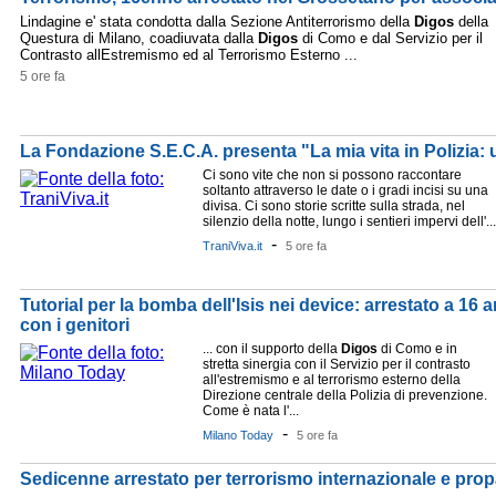
Lindagine e' stata condotta dalla Sezione Antiterrorismo della
Digos
della
Questura di Milano, coadiuvata dalla
Digos
di Como e dal Servizio per il
Contrasto allEstremismo ed al Terrorismo Esterno ...
5 ore fa
La Fondazione S.E.C.A. presenta "La mia vita in Polizia: 
Ci sono vite che non si possono raccontare
soltanto attraverso le date o i gradi incisi su una
divisa. Ci sono storie scritte sulla strada, nel
silenzio della notte, lungo i sentieri impervi dell'...
-
TraniViva.it
5 ore fa
Tutorial per la bomba dell'Isis nei device: arrestato a 16
con i genitori
... con il supporto della
Digos
di Como e in
stretta sinergia con il Servizio per il contrasto
all'estremismo e al terrorismo esterno della
Direzione centrale della Polizia di prevenzione.
Come è nata l'...
-
Milano Today
5 ore fa
Sedicenne arrestato per terrorismo internazionale e pro