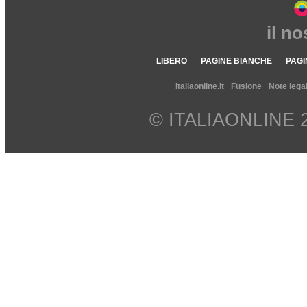
il n
LIBERO
PAGINE BIANCHE
PAGI
Italiaonline.it
Fusione
Note legal
© ITALIAONLINE