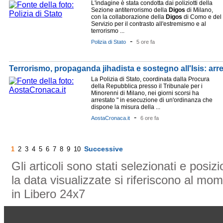
L'indagine è stata condotta dai poliziotti della
Sezione antiterrorismo della
Digos
di Milano,
con la collaborazione della
Digos
di Como e del
Servizio per il contrasto all'estremismo e al
terrorismo ...
-
Polizia di Stato
5 ore fa
Terrorismo, propaganda jihadista e sostegno all'Isis: ar
La Polizia di Stato, coordinata dalla Procura
della Repubblica presso il Tribunale per i
Minorenni di Milano, nei giorni scorsi ha
arrestato " in esecuzione di un'ordinanza che
dispone la misura della ...
-
AostaCronaca.it
6 ore fa
Successive
1
2
3
4
5
6
7
8
9
10
Gli articoli sono stati selezionati e posi
la data visualizzate si riferiscono al mom
in Libero 24x7