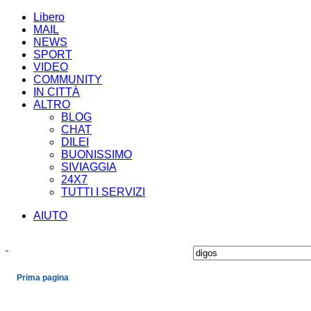
Libero
MAIL
NEWS
SPORT
VIDEO
COMMUNITY
IN CITTÀ
ALTRO
BLOG
CHAT
DILEI
BUONISSIMO
SIVIAGGIA
24X7
TUTTI I SERVIZI
AIUTO
Prima pagina
Cronaca
Economia
Mondo
Politica
Spettacoli e Cultura
Sport
Scienza