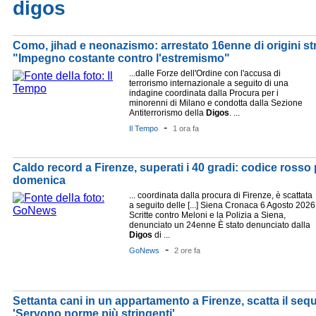
digos
Como, jihad e neonazismo: arrestato 16enne di origini str
"Impegno costante contro l'estremismo"
...dalle Forze dell'Ordine con l'accusa di
terrorismo internazionale a seguito di una
indagine coordinata dalla Procura per i
minorenni di Milano e condotta dalla Sezione
Antiterrorismo della
Digos
. ...
-
Il Tempo
1 ora fa
Caldo record a Firenze, superati i 40 gradi: codice rosso
domenica
... coordinata dalla procura di Firenze, è scattata
a seguito delle [...] Siena Cronaca 6 Agosto 2026
Scritte contro Meloni e la Polizia a Siena,
denunciato un 24enne È stato denunciato dalla
Digos
di ...
-
GoNews
2 ore fa
Settanta cani in un appartamento a Firenze, scatta il sequ
'Servono norme più stringenti'