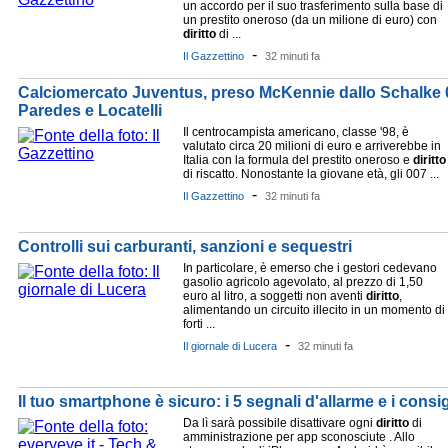
un accordo per il suo trasferimento sulla base di
un prestito oneroso (da un milione di euro) con
diritto
di ...
-
Il Gazzettino
32 minuti fa
Calciomercato Juventus, preso McKennie dallo Schalke 0
Paredes e Locatelli
Il centrocampista americano, classe '98, è
valutato circa 20 milioni di euro e arriverebbe in
Italia con la formula del prestito oneroso e
diritto
di riscatto. Nonostante la giovane età, gli 007 ...
-
Il Gazzettino
32 minuti fa
Controlli sui carburanti, sanzioni e sequestri
In particolare, è emerso che i gestori cedevano
gasolio agricolo agevolato, al prezzo di 1,50
euro al litro, a soggetti non aventi
diritto
,
alimentando un circuito illecito in un momento di
forti ...
-
Il giornale di Lucera
32 minuti fa
Il tuo smartphone è sicuro: i 5 segnali d'allarme e i consig
Da lì sarà possibile disattivare ogni
diritto
di
amministrazione per app sconosciute . Allo