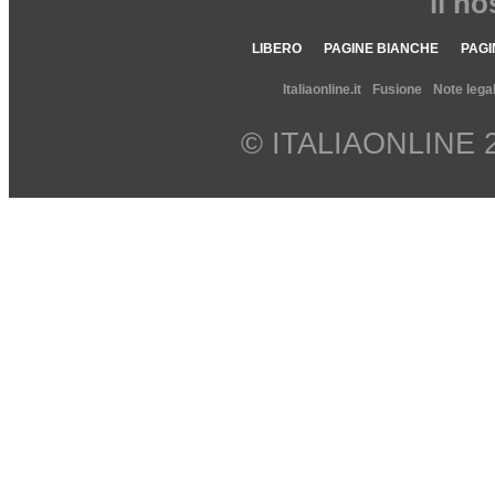
il n
LIBERO
PAGINE BIANCHE
PAGI
Italiaonline.it
Fusione
Note legal
© ITALIAONLINE