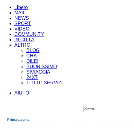
Libero
MAIL
NEWS
SPORT
VIDEO
COMMUNITY
IN CITTÀ
ALTRO
BLOG
CHAT
DILEI
BUONISSIMO
SIVIAGGIA
24X7
TUTTI I SERVIZI
AIUTO
Prima pagina
Cronaca
Economia
Mondo
Politica
Spettacoli e Cultura
Sport
Scienza