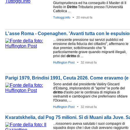
Giurisprudenza ed ha conseguito il Master di II
livello in
Diritto
Tributario presso l'Università
Cattolica ...
-
Tuttoggi.info
20 minuti fa
L'asse Roma - Copenaghen. 'Avanti tutta con le espulsioni 
... crescente pressione sui servizi pubblici ed
erosione della fiducia dei cittadini", affermano le
due premier, sottolineando che "è
particolarmente grave quando migranti illegali,
privi del
diritto
di ...
-
Huffington Post
32 minuti fa
Parigi 1979, Brindisi 1991, Ceuta 2026. Come eravamo (e
Sono andati dal presidente Valéry Giscard
d'Estaing, implorandolo di "aprire" le porte del
diritto
d'asilo per le centinaia di migliaia di
vietnamiti e cambogiani che preferivano sfidare
l'Oceano, ...
-
Huffington Post
32 minuti fa
Kvaratskhelia, dal Psg 75 milioni. Sì di Muani alla Juve. S
...rossonero aveva salutato i suoi compagni di
squadra dopo che i due club avevano raggiunto