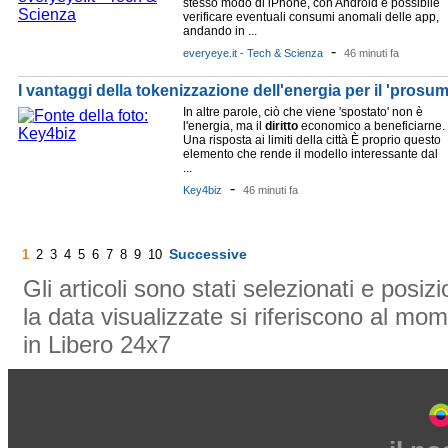
stesso modo di iPhone, con Android è possibile
verificare eventuali consumi anomali delle app,
andando in ...
-
everyeye.it - Tech & Scienza
46 minuti fa
I vantaggi della tokenizzazione dell'energia per il 'prosum
In altre parole, ciò che viene 'spostato' non è
l'energia, ma il
diritto
economico a beneficiarne.
Una risposta ai limiti della città È proprio questo
elemento che rende il modello interessante dal
...
-
Key4biz
46 minuti fa
Successive
1
2
3
4
5
6
7
8
9
10
Gli articoli sono stati selezionati e posi
la data visualizzate si riferiscono al mom
in Libero 24x7