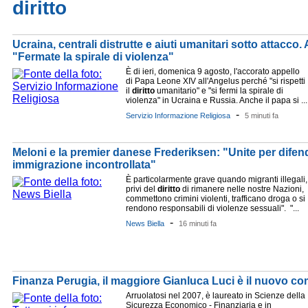
diritto
Ucraina, centrali distrutte e aiuti umanitari sotto attacco.
"Fermate la spirale di violenza"
È di ieri, domenica 9 agosto, l'accorato appello
di Papa Leone XIV all'Angelus perché "si rispetti
il
diritto
umanitario" e "si fermi la spirale di
violenza" in Ucraina e Russia. Anche il papa si ...
-
Servizio Informazione Religiosa
5 minuti fa
Meloni e la premier danese Frederiksen: "Unite per difen
immigrazione incontrollata"
È particolarmente grave quando migranti illegali,
privi del
diritto
di rimanere nelle nostre Nazioni,
commettono crimini violenti, trafficano droga o si
rendono responsabili di violenze sessuali". "...
-
News Biella
16 minuti fa
Finanza Perugia, il maggiore Gianluca Luci è il nuovo c
Arruolatosi nel 2007, è laureato in Scienze della
Sicurezza Economico - Finanziaria e in