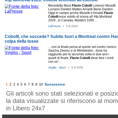
Benedetta Mura
Flavio
Cobolli
Lorenzo Musetti
Luciano Darderi Matteo Arnaldi Bene Darderi.
Oggi in campo anche Musetti e Arnaldi
Flavio
Cobolli
esce subito di scena all' Atp Montreal
2026 , in Canada, Masters 1000 ...
-
LaPresse
5-8-2026
Cobolli, che succede? Subito fuori a Montreal contro Han
colpa della tosse
... con la finale persa al quinto set contro l'amico
Sascha Zverev, e di Wimbledon , dove ha
raggiunto per la seconda volta in due ann i
quarti di finale,
Flavio
Cobolli
deve fare i conti
con un'...
-
Virgilio - Sport
5-8-2026
Successive
1
2
3
4
5
6
7
8
9
10
Gli articoli sono stati selezionati e posi
la data visualizzate si riferiscono al mom
in Libero 24x7