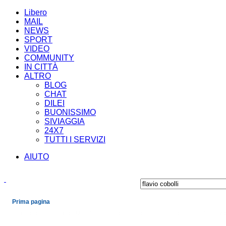
Libero
MAIL
NEWS
SPORT
VIDEO
COMMUNITY
IN CITTÀ
ALTRO
BLOG
CHAT
DILEI
BUONISSIMO
SIVIAGGIA
24X7
TUTTI I SERVIZI
AIUTO
Prima pagina
Cronaca
Economia
Mondo
Politica
Spettacoli e Cultura
Sport
Scienza