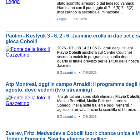
stato sconfitto all'esordio dal tedesco Yannick
Hanfmann con il punteggio di 7 - 6(5) 7 - 6(2),
incassando la seconda eliminazione ...
-
Leggo
7-8-2026
Paolini - Kostyuk 3 - 6, 2 - 6: Jasmine crolla in due set 
gioca Cobolli
2026 - 07 - 08 14:21:05 Gli orari degli italiani
Flavio
Cobolli
giocherà sul Centre Court nel
secondo match in programma, subito dopo il
quarto di finale previsto per le 14:30 della nostra
Jasmine ...
-
Il Gazzettino
7-8-2026
Atp Montreal, oggi in campo Arnaldi: il programma degli it
agosto, dove vederli (tv o streaming)
Tra gli italiani , sono stati eliminati
Flavio
Cobolli
,
Matteo Berrettini, Mattia Bellucci, Lorenzo
Sonego ; nella notte tra ieri e oggi, venerdì 7
agosto, è arrivata anche la sconfitta di Lorenzo ...
-
Il Gazzettino
7-8-2026
Zverev, Fritz, Medvedev e Cobolli fuori: chance unica a M
Jodar e Fonseca. Sascha attacca le palline