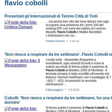
flavio cobolli
Presentati gli Internazionali di Tennis Città di Todi
... ma anche ben otto dei nove italiani che oggi
occupano una posizione tra i primi 100 del
ranking ATP, con nomi del calibro di Lorenzo
Musetti,
Flavio
Cobolli
e Matteo Berrettini.
L'entusiasmo con cui ...
-
Umbria Domani
5 ore fa
'Non riesco a respirare da tre settimane'. Flavio Cobolli ra
I nostri soldi - Newsletter Risparmio e
investimenti, ogni venerdì Iscriviti e ricevi le
notizie via email Si ferma subito il cammino di
Flavio
Cobolli
al Masters 1000 di Montreal . Il
tennista romano è stato sconfitto all'esordio dal
tedesco Yannick Hanfmann con il punteggio di 7
- 6(5) 7 - 6(2), incassando la seconda
eliminazione ...
-
Il Messaggero
7-8-2026
Cobolli: 'Non riesco a respirare da tre settimane, ho una
dormire'
Si ferma subito il cammino di
Flavio
Cobolli
al
Masters 1000 di Montreal . Il tennista romano è