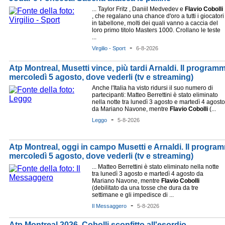
... Taylor Fritz , Daniil Medvedev e
Flavio
Cobolli
, che regalano una chance d'oro a tutti i giocatori
in tabellone, molti dei quali vanno a caccia del
loro primo titolo Masters 1000. Crollano le teste
...
-
Virgilio - Sport
6-8-2026
Atp Montreal, Musetti vince, più tardi Arnaldi. Il programma
mercoledì 5 agosto, dove vederli (tv e streaming)
Anche l'Italia ha visto ridursi il suo numero di
partecipanti: Matteo Berrettini è stato eliminato
nella notte tra lunedì 3 agosto e martedì 4 agosto
da Mariano Navone, mentre
Flavio
Cobolli
(...
-
Leggo
5-8-2026
Atp Montreal, oggi in campo Musetti e Arnaldi. Il programm
mercoledì 5 agosto, dove vederli (tv e streaming)
... Matteo Berrettini è stato eliminato nella notte
tra lunedì 3 agosto e martedì 4 agosto da
Mariano Navone, mentre
Flavio
Cobolli
(debilitato da una tosse che dura da tre
settimane e gli impedisce di ...
-
Il Messaggero
5-8-2026
Atp Montreal 2026, Cobolli sconfitto all'esordio