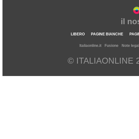
il n
LIBERO
PAGINE BIANCHE
PAGI
Italiaonline.it
Fusione
Note legal
© ITALIAONLINE