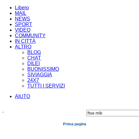
Libero
MAIL
NEWS
SPORT
VIDEO
COMMUNITY
IN CITTÀ
ALTRO
BLOG
CHAT
DILEI
BUONISSIMO
SIVIAGGIA
24X7
TUTTI I SERVIZI
AIUTO
Prima pagina
Cronaca
Economia
Mondo
Politica
Spe