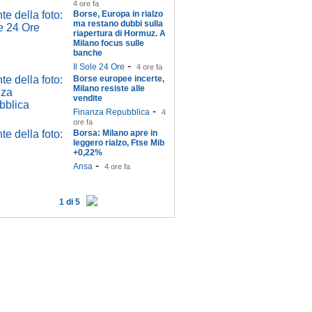
4 ore fa
Borse, Europa in rialzo
ma restano dubbi sulla
riapertura di Hormuz. A
Milano focus sulle
banche
-
Il Sole 24 Ore
4 ore fa
Borse europee incerte,
Milano resiste alle
vendite
-
Finanza Repubblica
4
ore fa
Borsa: Milano apre in
leggero rialzo, Ftse Mib
+0,22%
-
Ansa
4 ore fa
1 di 5