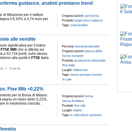
onferma guidance, analisti premiano trend
e di filtrazione per il settore
Organizzazioni:
gvs
borsa
adagna il 6,16% a 4,74 euro per
Prodotti:
target price
radiocor
Tags:
conti
analisti
iste alle vendite
ne significativa per il listino
Persone:
leonardo
destatis
l
FTSE
MIB
che si attesta sui
Organizzazioni:
piazza affari
lia a 53.724 punti; sulla stessa
borse europee
ntorno alla parità il
FTSE
Italia
Prodotti:
produzione industriale
ftse italia
-
ca
3 ore fa
Luoghi:
milano
iran
Tags:
borse europee incerte
in calo
lzo, Ftse Mib +0,22%
aumento per la Borsa di Milano:
Organizzazioni:
borsa
b
segna un rialzo dello 0,22%,
borsa di milano
are in medesima crescita. .
Prodotti:
ftse mib
Luoghi:
milano
Tags:
in rialzo
lieve aumento
finestra