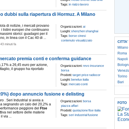
Tags:
in rialzo
lavoro
o dubbi sulla riapertura di Hormuz. A Milano
ola di notizie, i mercati provano
Organizzazioni:
ai
n i listini europei che continuano
Luoghi:
shenzhen
shanghai
massimi storici: guadagni per il
Tags:
borse cinesi
no, in linea con il Cac 40 di ...
contenuto visualizzato
CITTA'
-
43 minuti fa
Milano
Roma
 mercato premia conti e conferma guidance
Napoli
l 5,17% a 26,45 euro per azione,
Bologn
Organizzazioni:
revo insurance
aglio, il gruppo ha riportato
borsa
Venezi
Prodotti:
target price
radiocor
Torino
Luoghi:
benelux
italia
Bari
Tags:
mercato
conti
- 20%) dopo annuncio fusione e delisting
ro . Seri Industrial si avvia a
Organizzazioni:
borsa
FOTO
Borsa segnando un calo del 20,2% a
piazza affari
performance peggiore del
Ftse
Prodotti:
quotazione
ftse italia
 attiva nel settore delle materie
Tags:
seri industrial
fusione
l via ...