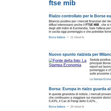
ftse mib
Rialzo controllato per le Borse e
Bilancio positivo per i mercati finanziari del V
diffusi interessano anche il
FTSE
MIB
, che si 
degli altri listini di Eurolandia. Sale l'attesa pe
in uscita oggi pomeriggio e che potrebbe fornir
-
Borsa Italiana
21 minuti fa
Nuovo spunto rialzista per Milano 
Seduta positiva 
principali Borse
report sul lavor
pomeriggio e ch
sulle prossime d
La Stampa Econo
Borsa: Europa in rialzo guarda al
In questa girandola di notizie, i mercati provano
che continuano a viaggiare sui massimi storici:
0,43%, il Cac di Parigi dello 0,42%...
-
Borsa Italiana
26 minuti fa