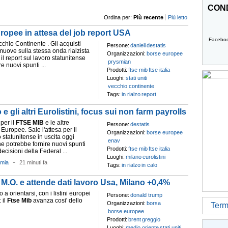
COND
Ordina per:
Più recente
Più letto
uropee in attesa del job report USA
Facebo
ecchio Continente . Gli acquisti
Persone:
danieli
destatis
muove sulla stessa onda rialzista
Organizzazioni:
borse europee
r il report sul lavoro statunitense
prysmian
e nuovi spunti ...
Prodotti:
ftse mib
ftse italia
Luoghi:
stati uniti
vecchio continente
Tags:
in rialzo
report
e gli altri Eurolistini, focus sui non farm payrolls
per il
FTSE
MIB
e le altre
Persone:
destatis
 Europee. Sale l'attesa per il
Organizzazioni:
borse europee
o statunitense in uscita oggi
enav
e potrebbe fornire nuovi spunti
Prodotti:
ftse mib
ftse italia
ecisioni della Federal ...
Luoghi:
milano
eurolistini
-
mia
21 minuti fa
Tags:
in rialzo
in calo
 M.O. e attende dati lavoro Usa, Milano +0,4%
 a orientarsi, con i listini europei
Persone:
donald trump
 il
Ftse
Mib
avanza cosi' dello
Organizzazioni:
borsa
Termi
borse europee
Prodotti:
brent
greggio
Luoghi:
medio oriente
stati uniti