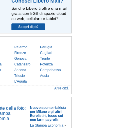
Conosci Libero Mail?
Sai che Libero ti offre una mail
gratis con 5GB di spazio cloud
su web, cellulare e tablet?
Scopri di più
Palermo
Perugia
Firenze
Cagliari
Genova
Trento
a
Catanzaro
Potenza
a
Ancona
Campobasso
Trieste
Aosta
L'Aquila
Altre città
Nuovo spunto rialzista
per Milano e gli altri
Eurolistini, focus sui
non farm payrolls
-
La Stampa Economia