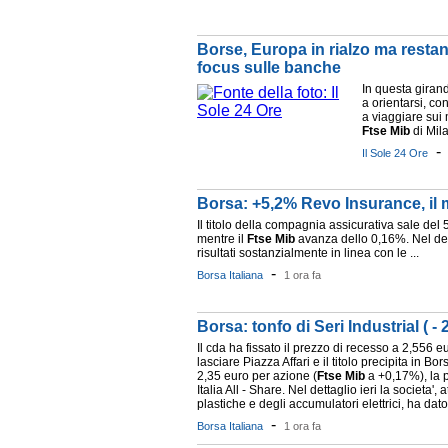
Borse, Europa in rialzo ma restan
focus sulle banche
In questa girand
a orientarsi, co
a viaggiare sui 
Ftse
Mib
di Mila
Il Sole 24 Ore
Borsa: +5,2% Revo Insurance, il
Il titolo della compagnia assicurativa sale de
mentre il
Ftse
Mib
avanza dello 0,16%. Nel dett
risultati sostanzialmente in linea con le ...
-
Borsa Italiana
1 ora fa
Borsa: tonfo di Seri Industrial ( 
Il cda ha fissato il prezzo di recesso a 2,556 eu
lasciare Piazza Affari e il titolo precipita in 
2,35 euro per azione (
Ftse
Mib
a +0,17%), la 
Italia All - Share. Nel dettaglio ieri la societa',
plastiche e degli accumulatori elettrici, ha dato i
-
Borsa Italiana
1 ora fa