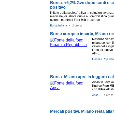
Borsa: +6,2% Gvs dopo conti e c
positivo
Il titolo della societa' attiva in soluzioni avanzat
medicale, di laboratorio e automobilistico gu
azione, mentre il
Ftse
Mib
prosegue ...
-
Borsa Italiana
2 ore fa
Borse europee incerte, Milano res
Nessuna variazio
milanese, con i
valori della vigi
linea, si muove i
All - ...
Finanza Repubbli
Borsa: Milano apre in leggero ria
Avvio in lieve 
l'indice
Ftse
Mi
con l'
Ftse
All sh
-
Ansa
4 ore fa
Mercati positivi, Milano resta alla 