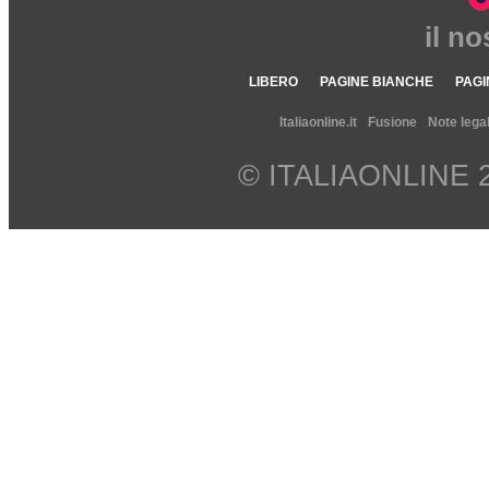
il n
LIBERO
PAGINE BIANCHE
PAGI
Italiaonline.it
Fusione
Note legal
© ITALIAONLINE