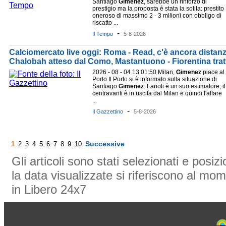
Santiago
Gimenez
, sarebbe un rinforzo di
prestigio ma la proposta è stata la solita: prestito
oneroso di massimo 2 - 3 milioni con obbligo di
riscatto ...
-
Il Tempo
5-8-2026
Calciomercato live oggi: Roma - Read, c'è ancora distanz
Chalobah atteso dal Como, Mastantuono - Fiorentina tratta
2026 - 08 - 04 13:01:50 Milan,
Gimenez
piace al
Porto Il Porto si è informato sulla situazione di
Santiago
Gimenez
. Farioli è un suo estimatore, il
centravanti è in uscita dal Milan e quindi l'affare
...
-
Il Gazzettino
5-8-2026
Successive
1
2
3
4
5
6
7
8
9
10
Gli articoli sono stati selezionati e posi
la data visualizzate si riferiscono al mom
in Libero 24x7