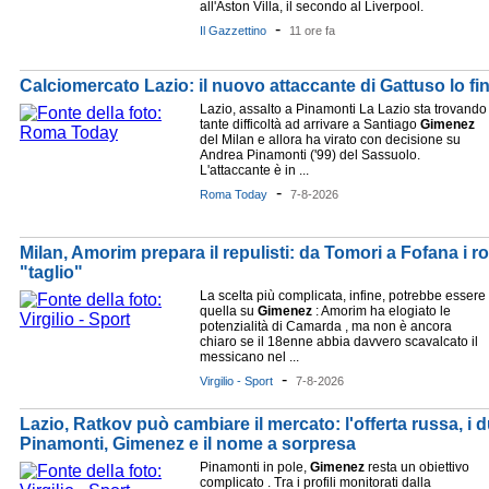
all'Aston Villa, il secondo al Liverpool.
-
Il Gazzettino
11 ore fa
Calciomercato Lazio: il nuovo attaccante di Gattuso lo f
Lazio, assalto a Pinamonti La Lazio sta trovando
tante difficoltà ad arrivare a Santiago
Gimenez
del Milan e allora ha virato con decisione su
Andrea Pinamonti ('99) del Sassuolo.
L'attaccante è in ...
-
Roma Today
7-8-2026
Milan, Amorim prepara il repulisti: da Tomori a Fofana i r
"taglio"
La scelta più complicata, infine, potrebbe essere
quella su
Gimenez
: Amorim ha elogiato le
potenzialità di Camarda , ma non è ancora
chiaro se il 18enne abbia davvero scavalcato il
messicano nel ...
-
Virgilio - Sport
7-8-2026
Lazio, Ratkov può cambiare il mercato: l'offerta russa, i 
Pinamonti, Gimenez e il nome a sorpresa
Pinamonti in pole,
Gimenez
resta un obiettivo
complicato . Tra i profili monitorati dalla