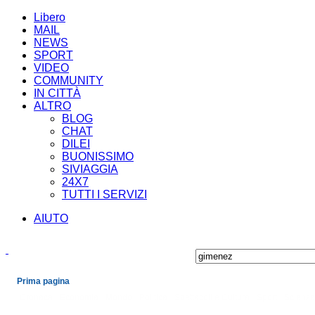
Libero
MAIL
NEWS
SPORT
VIDEO
COMMUNITY
IN CITTÀ
ALTRO
BLOG
CHAT
DILEI
BUONISSIMO
SIVIAGGIA
24X7
TUTTI I SERVIZI
AIUTO
Prima pagina
Cronaca
Economia
Mondo
Politica
Spettacoli e Cultura
Sport
Scienza