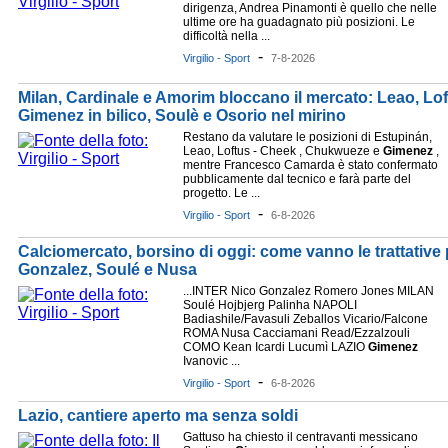
dirigenza, Andrea Pinamonti è quello che nelle
ultime ore ha guadagnato più posizioni. Le
difficoltà nella ...
-
Virgilio - Sport
7-8-2026
Milan, Cardinale e Amorim bloccano il mercato: Leao, Lof
Gimenez in bilico, Soulè e Osorio nel mirino
Restano da valutare le posizioni di Estupinán,
Leao, Loftus - Cheek , Chukwueze e
Gimenez
,
mentre Francesco Camarda è stato confermato
pubblicamente dal tecnico e farà parte del
progetto. Le ...
-
Virgilio - Sport
6-8-2026
Calciomercato, borsino di oggi: come vanno le trattative p
Gonzalez, Soulé e Nusa
...INTER Nico Gonzalez Romero Jones MILAN
Soulé Hojbjerg Palinha NAPOLI
Badiashile/Favasuli Zeballos Vicario/Falcone
ROMA Nusa Cacciamani Read/Ezzalzouli
COMO Kean Icardi Lucumì LAZIO
Gimenez
Ivanovic ...
-
Virgilio - Sport
6-8-2026
Lazio, cantiere aperto ma senza soldi
Gattuso ha chiesto il centravanti messicano