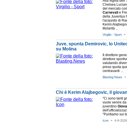
Alla vigilia del
Chelsea Luciano 
del mercato con
Carnevali
e Fre
della Juventus 
l'acquisto di R
Kerim Alajbegov
titolarità ...
Virgilio - Sport
Juve, spunta Demirovic, lo Unite
su Molina
Il direttore gen
direttore sport
valutando divers
preso quota que
centravanti ...
Blasting.News
Chi è Kerim Alajbegovic, il giov
"Ci sono tanti 
vuole venire da 
juventino
Giova
dell'ufficializz
"Puntiamo sui tal
-
Icon
4-8-2026