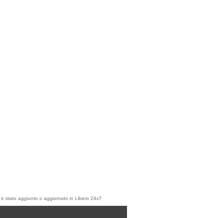
olo è stato aggiunto o aggiornato in Libero 24x7