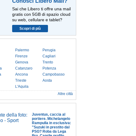
Conosci Libero Mail?
Sai che Libero ti offre una mail
gratis con 5GB di spazio cloud
su web, cellulare e tablet?
Scopri di più
Palermo
Perugia
Firenze
Cagliari
Genova
Trento
a
Catanzaro
Potenza
a
Ancona
Campobasso
Trieste
Aosta
L'Aquila
Altre città
Juventus, caccia al
portiere. Michelangelo
Rampulla in esclusiva:
"Suzuki in prestito dal
PSG? Roba da Lega
Pro. Caprile profilo