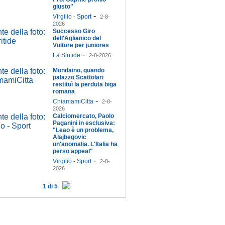
giusto"
-
Virgilio - Sport
2-8-
2026
Successo Giro
dell'Aglianico del
Vulture per juniores
-
La Siritide
2-8-2026
Mondaino, quando
palazzo Scattolari
restituì la perduta biga
romana
-
ChiamamiCitta
2-8-
2026
Calciomercato, Paolo
Paganini in esclusiva:
"Leao è un problema,
Alajbegovic
un'anomalia. L'Italia ha
perso appeal"
-
Virgilio - Sport
2-8-
2026
1 di 5