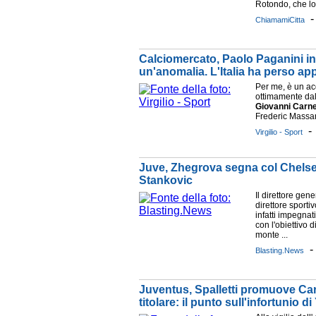
Rotondo, che lo 
ChiamamiCitta
Calciomercato, Paolo Paganini in
un'anomalia. L'Italia ha perso ap
Per me, è un acq
ottimamente dal
Giovanni
Carne
Frederic Massara
Virgilio - Sport
Juve, Zhegrova segna col Chelsea 
Stankovic
Il direttore gen
direttore sport
infatti impegnat
con l'obiettivo 
monte ...
Blasting.News
Juventus, Spalletti promuove Ca
titolare: il punto sull'infortunio di 