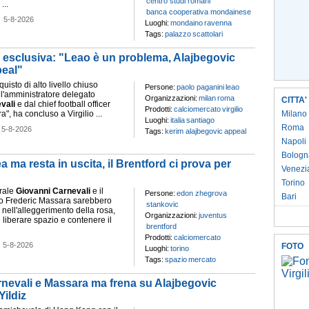
centro studi romani
...
banca cooperativa mondainese
-
5-8-2026
Luoghi:
mondaino
ravenna
Tags:
palazzo
scattolari
 esclusiva: "Leao è un problema, Alajbegovic
peal"
uisto di alto livello chiuso
Persone:
paolo paganini
leao
l'amministratore delegato
Organizzazioni:
milan
roma
CITTA'
vali
e dal chief football officer
Prodotti:
calciomercato
virgilio
", ha concluso a Virgilio ...
Milano
Luoghi:
italia
santiago
-
Roma
5-8-2026
Tags:
kerim alajbegovic
appeal
Napoli
Bologn
ma resta in uscita, il Brentford ci prova per
Venezi
Torino
erale
Giovanni
Carnevali
e il
Persone:
edon zhegrova
Bari
ivo Frederic Massara sarebbero
stankovic
i nell'alleggerimento della rosa,
Organizzazioni:
juventus
di liberare spazio e contenere il
brentford
Prodotti:
calciomercato
-
5-8-2026
FOTO
Luoghi:
torino
Tags:
spazio
mercato
rnevali e Massara ma frena su Alajbegovic
Yildiz