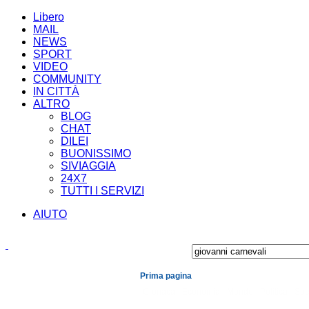
Libero
MAIL
NEWS
SPORT
VIDEO
COMMUNITY
IN CITTÀ
ALTRO
BLOG
CHAT
DILEI
BUONISSIMO
SIVIAGGIA
24X7
TUTTI I SERVIZI
AIUTO
Prima pagina
Cronaca
Economia
Mondo
Politica
Spe