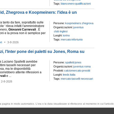
Tags:
bianconero
qualificazioni
id, Zhegrova e Koopmeiners: l'idea è un
 tanto da fare, soprattutto sulle
Persone:
koopmeiners
zhegrova
ile ' rileva infatti l'amministratore
Organizzazioni:
juventus
onero,
Giovanni
Carnevali
. È
club inglesi
ioni e la prova non è semplice per
Luoghi:
torino
Tags:
mercato
infortunio
-
rt
3-8-2026
orzi, l'Inter pone dei paletti su Jones, Roma su
s Luciano Spalletti avrebbe
Persone:
spalletti
jones
ltimi tasselli necessari per
Organizzazioni:
juventus
roma
sa, ma le disponibilità
Prodotti:
calciomercato
prestiti
rrebbero attente riflessioni a
Luoghi:
leeds
italia
vali
e ...
Tags:
mercato
tasselli necessari
-
2-8-2026
esta pagina in modo automatico. L'ora o la data visualizzate si riferiscono al momento in cui l'artic