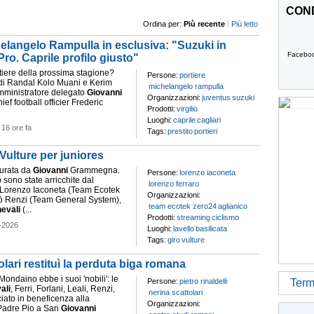
COND
Ordina per:
Più recente
Più letto
helangelo Rampulla in esclusiva: "Suzuki in
Facebo
ro. Caprile profilo giusto"
portiere della prossima stagione?
Persone:
portiere
 di Randal Kolo Muani e Kerim
michelangelo rampulla
amministratore delegato
Giovanni
Organizzazioni:
juventus
suzuki
hief football officier Frederic
Prodotti:
virgilio
Luoghi:
caprile
cagliari
-
16 ore fa
Tags:
prestito
portieri
Vulture per juniores
 curata da
Giovanni
Grammegna.
Persone:
lorenzo iaconeta
 sono state arricchite dal
lorenzo ferraro
 Lorenzo Iaconeta (Team Ecotek
Organizzazioni:
lò Renzi (Team General System),
team ecotek zero24
aglianico
evali
(...
Prodotti:
streaming
ciclismo
-2026
Luoghi:
lavello
basilicata
Tags:
giro
vulture
ari restituì la perduta biga romana
ndaino ebbe i suoi 'nobili': le
Persone:
pietro rinaldelli
Termi
ali
, Ferri, Forlani, Leali, Renzi,
nerina scattolari
ciato in beneficenza alla
Organizzazioni:
Padre Pio a San
Giovanni