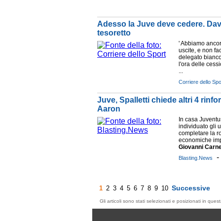
Adesso la Juve deve cedere. Dav
tesoretto
' Abbiamo ancora
uscite, e non fac
delegato bianc
l'ora delle cess
...
Corriere dello Spo
Juve, Spalletti chiede altri 4 rinf
Aaron
In casa Juventu
individuato gli u
completare la ro
economiche impo
Giovanni
Carne
Blasting.News
Successive
1
2
3
4
5
6
7
8
9
10
Gli articoli sono stati selezionati e posizionati in qu