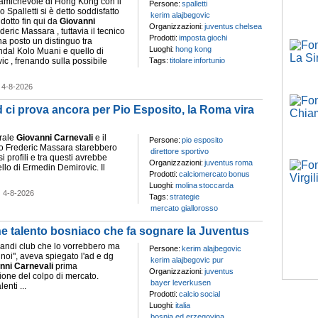
l' amichevole di Hong Kong con il
Persone:
spalletti
Spalletti si è detto soddisfatto
kerim alajbegovic
dotto fin qui da
Giovanni
Organizzazioni:
juventus
chelsea
deric Massara , tuttavia il tecnico
Prodotti:
imposta
giochi
ha posto un distinguo tra
Luoghi:
hong kong
andal Kolo Muani e quello di
ic , frenando sulla possibile
Tags:
titolare
infortunio
-
4-8-2026
d ci prova ancora per Pio Esposito, la Roma vira
erale
Giovanni
Carnevali
e il
Persone:
pio esposito
ivo Frederic Massara starebbero
direttore sportivo
i profili e tra questi avrebbe
Organizzazioni:
juventus
roma
llo di Ermedin Demirovic. Il
Prodotti:
calciomercato
bonus
Luoghi:
molina
stoccarda
-
4-8-2026
Tags:
strategie
mercato giallorosso
ane talento bosniaco che fa sognare la Juventus
grandi club che lo vorrebbero ma
Persone:
kerim alajbegovic
noi", aveva spiegato l'ad e dg
kerim alajbegovic pur
nni
Carnevali
prima
Organizzazioni:
juventus
azione del colpo di mercato.
bayer leverkusen
enti ...
Prodotti:
calcio
social
Luoghi:
italia
bosnia ed erzegovina