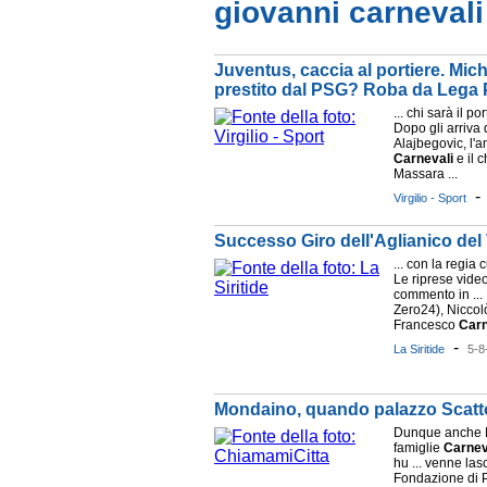
giovanni carnevali
Juventus, caccia al portiere. Mic
prestito dal PSG? Roba da Lega P
... chi sarà il 
Dopo gli arriva
Alajbegovic, l'
Carnevali
e il c
Massara ...
Virgilio - Sport
Successo Giro dell'Aglianico del 
... con la regia
Le riprese video
commento in ...
Zero24), Nicco
Francesco
Carn
-
La Siritide
5-8
Mondaino, quando palazzo Scattol
Dunque anche Mo
famiglie
Carnev
hu ... venne las
Fondazione di 