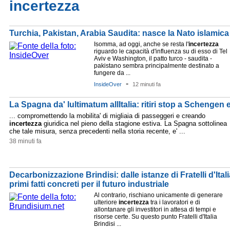
incertezza
Turchia, Pakistan, Arabia Saudita: nasce la Nato islamica
Isomma, ad oggi, anche se resta l'
incertezza
riguardo le capacità d'influenza su di esso di Tel
Aviv e Washington, il patto turco - saudita -
pakistano sembra principalmente destinato a
fungere da ...
-
InsideOver
12 minuti fa
La Spagna da' lultimatum allItalia: ritiri stop a Schenge
... compromettendo la mobilita' di migliaia di passeggeri e creando
incertezza
giuridica nel pieno della stagione estiva. La Spagna sottolinea
che tale misura, senza precedenti nella storia recente, e' ...
38 minuti fa
Decarbonizzazione Brindisi: dalle istanze di Fratelli d'Ital
primi fatti concreti per il futuro industriale
Al contrario, rischiano unicamente di generare
ulteriore
incertezza
tra i lavoratori e di
allontanare gli investitori in attesa di tempi e
risorse certe. Su questo punto Fratelli d'Italia
Brindisi ...