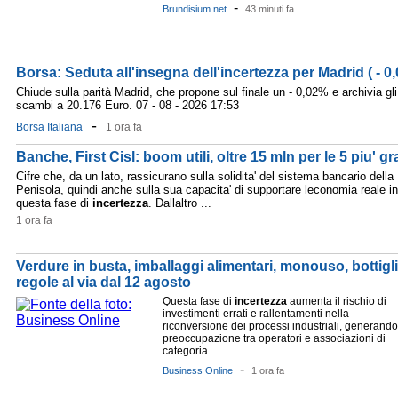
-
Brundisium.net
43 minuti fa
Borsa: Seduta all'insegna dell'incertezza per Madrid ( - 0
Chiude sulla parità Madrid, che propone sul finale un - 0,02% e archivia gli
scambi a 20.176 Euro. 07 - 08 - 2026 17:53
-
Borsa Italiana
1 ora fa
Banche, First Cisl: boom utili, oltre 15 mln per le 5 piu' gr
Cifre che, da un lato, rassicurano sulla solidita' del sistema bancario della
Penisola, quindi anche sulla sua capacita' di supportare leconomia reale in
questa fase di
incertezza
. Dallaltro ...
1 ora fa
Verdure in busta, imballaggi alimentari, monouso, bottig
regole al via dal 12 agosto
Questa fase di
incertezza
aumenta il rischio di
investimenti errati e rallentamenti nella
riconversione dei processi industriali, generando
preoccupazione tra operatori e associazioni di
categoria ...
-
Business Online
1 ora fa