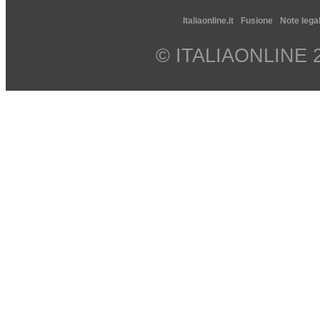
Italiaonline.it
Fusione
Note legal
© ITALIAONLINE