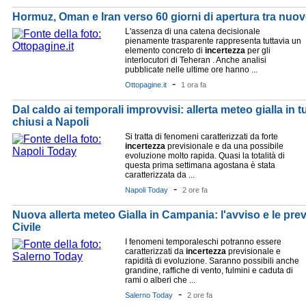
Hormuz, Oman e Iran verso 60 giorni di apertura tra nuov
L'assenza di una catena decisionale
pienamente trasparente rappresenta tuttavia un
elemento concreto di
incertezza
per gli
interlocutori di Teheran . Anche analisi
pubblicate nelle ultime ore hanno ...
-
Ottopagine.it
1 ora fa
Dal caldo ai temporali improvvisi: allerta meteo gialla in 
chiusi a Napoli
Si tratta di fenomeni caratterizzati da forte
incertezza
previsionale e da una possibile
evoluzione molto rapida. Quasi la totalità di
questa prima settimana agostana è stata
caratterizzata da ...
-
Napoli Today
2 ore fa
Nuova allerta meteo Gialla in Campania: l'avviso e le prev
Civile
I fenomeni temporaleschi potranno essere
caratterizzati da
incertezza
previsionale e
rapidità di evoluzione. Saranno possibili anche
grandine, raffiche di vento, fulmini e caduta di
rami o alberi che ...
-
Salerno Today
2 ore fa