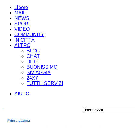
Libero
MAIL
NEWS
SPORT
VIDEO
COMMUNITY
IN CITTÀ
ALTRO
BLOG
CHAT
DILEI
BUONISSIMO
SIVIAGGIA
24X7
TUTTI I SERVIZI
AIUTO
Prima pagina
Cronaca
Economia
Mondo
Politica
Spettacoli e Cultura
Sport
Scienza