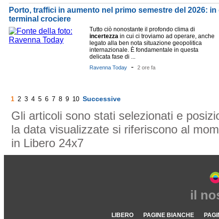
Porto, traffici in aumento nel primo semestre del 2026: in 
terminal crociere
Tutto ciò nonostante il profondo clima di
incertezza
in cui ci troviamo ad operare, anche
legato alla ben nota situazione geopolitica
internazionale. È fondamentale in questa
delicata fase di ...
-
Ravenna Today
2 ore fa
Successive
1
2
3
4
5
6
7
8
9
10
Gli articoli sono stati selezionati e posi
la data visualizzate si riferiscono al mom
in Libero 24x7
il n
LIBERO
PAGINE BIANCHE
PAGI