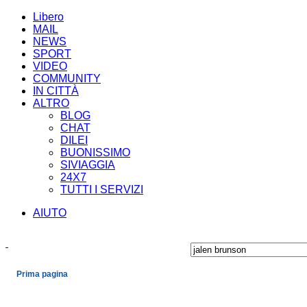
Libero
MAIL
NEWS
SPORT
VIDEO
COMMUNITY
IN CITTÀ
ALTRO
BLOG
CHAT
DILEI
BUONISSIMO
SIVIAGGIA
24X7
TUTTI I SERVIZI
AIUTO
Prima pagina
Cronaca
Economia
Mondo
Politica
Spettacoli e Cultura
Sport
Scienza