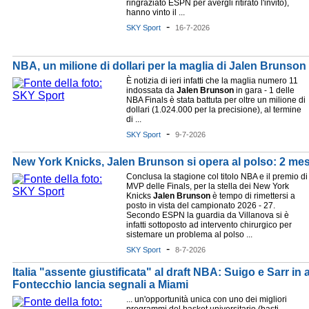
ringraziato ESPN per avergli ritirato l'invito),
hanno vinto il ...
-
SKY Sport
16-7-2026
NBA, un milione di dollari per la maglia di Jalen Brunson 
È notizia di ieri infatti che la maglia numero 11
indossata da
Jalen
Brunson
in gara - 1 delle
NBA Finals è stata battuta per oltre un milione di
dollari (1.024.000 per la precisione), al termine
di ...
-
SKY Sport
9-7-2026
New York Knicks, Jalen Brunson si opera al polso: 2 mes
Conclusa la stagione col titolo NBA e il premio di
MVP delle Finals, per la stella dei New York
Knicks
Jalen
Brunson
è tempo di rimettersi a
posto in vista del campionato 2026 - 27.
Secondo ESPN la guardia da Villanova si è
infatti sottoposto ad intervento chirurgico per
sistemare un problema al polso ...
-
SKY Sport
8-7-2026
Italia "assente giustificata" al draft NBA: Suigo e Sarr in
Fontecchio lancia segnali a Miami
... un'opportunità unica con uno dei migliori