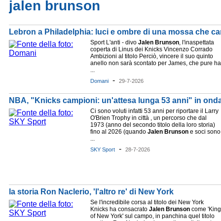
jalen brunson
Lebron a Philadelphia: luci e ombre di una mossa che ca
Sport L'anti - divo
Jalen
Brunson
, l'inaspettata
coperta di Linus dei Knicks Vincenzo Corrado
Ambizioni al titolo Perciò, vincere il suo quinto
anello non sarà scontato per James, che pure ha
...
-
Domani
29-7-2026
NBA, "Knicks campioni: un'attesa lunga 53 anni" in ond
Ci sono voluti infatti 53 anni per riportare il Larry
O'Brien Trophy in città , un percorso che dal
1973 (anno del secondo titolo della loro storia)
fino al 2026 (quando
Jalen
Brunson
e soci sono
...
-
SKY Sport
28-7-2026
la storia Ron Naclerio, 'l'altro re' di New York
Se l'incredibile corsa al titolo dei New York
Knicks ha consacrato
Jalen
Brunson
come 'King
of New York' sul campo, in panchina quel titolo