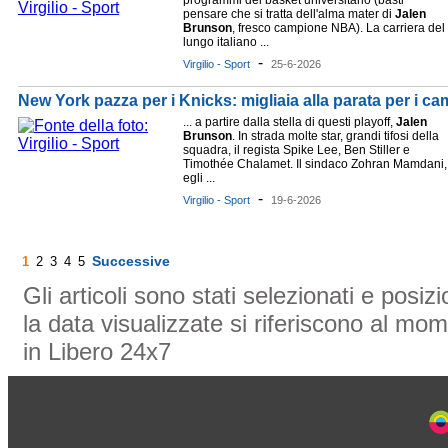
programmi del basket universitario (basti
pensare che si tratta dell'alma mater di
Jalen
Brunson
, fresco campione NBA). La carriera del
lungo italiano ...
-
Virgilio - Sport
25-6-2026
New York pazza per i Knicks: migliaia alla parata per i c
... a partire dalla stella di questi playoff,
Jalen
Brunson
. In strada molte star, grandi tifosi della
squadra, il regista Spike Lee, Ben Stiller e
Timothée Chalamet. Il sindaco Zohran Mamdani,
egli ...
-
Virgilio - Sport
19-6-2026
Successive
1
2
3
4
5
Gli articoli sono stati selezionati e posi
la data visualizzate si riferiscono al mom
in Libero 24x7