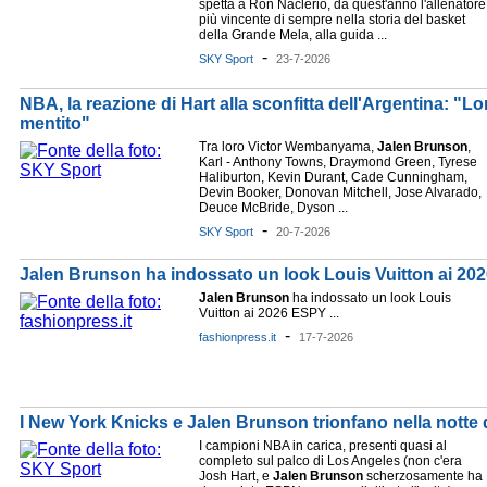
spetta a Ron Naclerio, da quest'anno l'allenatore
più vincente di sempre nella storia del basket
della Grande Mela, alla guida ...
-
SKY Sport
23-7-2026
NBA, la reazione di Hart alla sconfitta dell'Argentina: "
mentito"
Tra loro Victor Wembanyama,
Jalen
Brunson
,
Karl - Anthony Towns, Draymond Green, Tyrese
Haliburton, Kevin Durant, Cade Cunningham,
Devin Booker, Donovan Mitchell, Jose Alvarado,
Deuce McBride, Dyson ...
-
SKY Sport
20-7-2026
Jalen Brunson ha indossato un look Louis Vuitton ai 2
Jalen
Brunson
ha indossato un look Louis
Vuitton ai 2026 ESPY ...
-
fashionpress.it
17-7-2026
I New York Knicks e Jalen Brunson trionfano nella notte
I campioni NBA in carica, presenti quasi al
completo sul palco di Los Angeles (non c'era
Josh Hart, e
Jalen
Brunson
scherzosamente ha