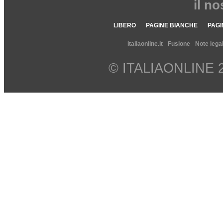
il n
LIBERO
PAGINE BIANCHE
PAGI
Italiaonline.it
Fusione
Note legal
© ITALIAONLINE