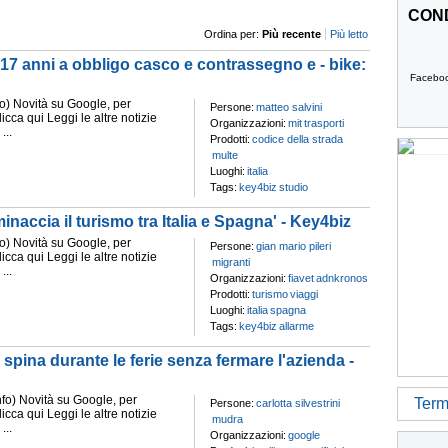
COND
Ordina per:
Più recente
Più letto
 17 anni a obbligo casco e contrassegno e - bike:
Facebo
 Novità su Google, per
Persone:
matteo salvini
clicca qui Leggi le altre notizie
Organizzazioni:
mit
trasporti
...
Prodotti:
codice della strada
multe
Luoghi:
italia
Tags:
key4biz
studio
naccia il turismo tra Italia e Spagna' - Key4biz
 Novità su Google, per
Persone:
gian mario pileri
clicca qui Leggi le altre notizie
migranti
...
Organizzazioni:
fiavet
adnkronos
Prodotti:
turismo
viaggi
Luoghi:
italia
spagna
Tags:
key4biz
allarme
spina durante le ferie senza fermare l'azienda -
) Novità su Google, per
Termi
Persone:
carlotta silvestrini
clicca qui Leggi le altre notizie
mudra
...
Organizzazioni:
google