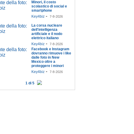
Minori, il costo
scolastico di social e
smartphone
-
Key4biz
7-8-2026
La corsa nucleare
dell'intelligenza
artificiale e il nodo
elettrico italiano
-
Key4biz
7-8-2026
Facebook e Instagram
dovranno rimuove i like
dalle foto in New
Mexico oltre a
proteggere i minori
-
Key4biz
7-8-2026
1 di 5