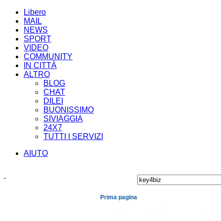
Libero
MAIL
NEWS
SPORT
VIDEO
COMMUNITY
IN CITTÀ
ALTRO
BLOG
CHAT
DILEI
BUONISSIMO
SIVIAGGIA
24X7
TUTTI I SERVIZI
AIUTO
Prima pagina
Cronaca
Economia
Mondo
Politica
Spe