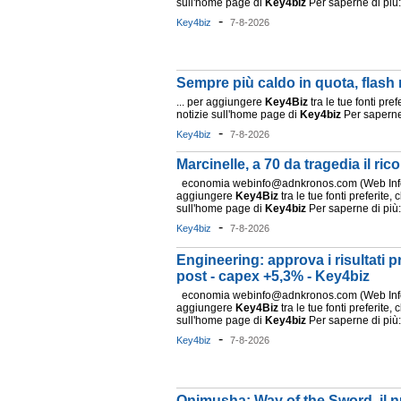
sull'home page di
Key4biz
Per saperne di più: 
-
Key4biz
7-8-2026
Sempre più caldo in quota, flash
... per aggiungere
Key4Biz
tra le tue fonti pref
notizie sull'home page di
Key4biz
Per saperne
-
Key4biz
7-8-2026
Marcinelle, a 70 da tragedia il ric
economia webinfo@adnkronos.com (Web Info)
aggiungere
Key4Biz
tra le tue fonti preferite, 
sull'home page di
Key4biz
Per saperne di più: 
-
Key4biz
7-8-2026
Engineering: approva i risultati p
post - capex +5,3% - Key4biz
economia webinfo@adnkronos.com (Web Info)
aggiungere
Key4Biz
tra le tue fonti preferite, 
sull'home page di
Key4biz
Per saperne di più: 
-
Key4biz
7-8-2026
Onimusha: Way of the Sword, il nu