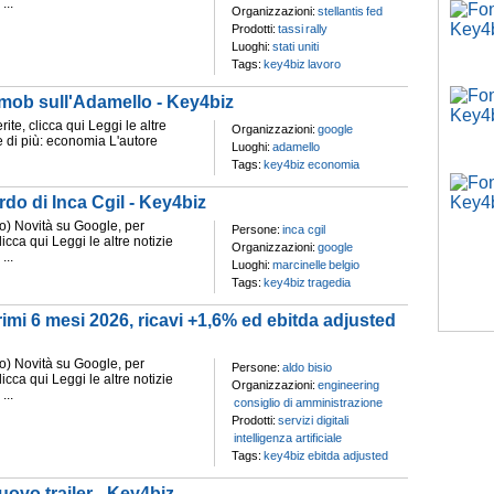
...
Organizzazioni:
stellantis
fed
Prodotti:
tassi
rally
Luoghi:
stati uniti
Tags:
key4biz
lavoro
 mob sull'Adamello - Key4biz
erite, clicca qui Leggi le altre
Organizzazioni:
google
 di più: economia L'autore
Luoghi:
adamello
Tags:
key4biz
economia
ordo di Inca Cgil - Key4biz
 Novità su Google, per
Persone:
inca cgil
clicca qui Leggi le altre notizie
Organizzazioni:
google
...
Luoghi:
marcinelle
belgio
Tags:
key4biz
tragedia
rimi 6 mesi 2026, ricavi +1,6% ed ebitda adjusted
 Novità su Google, per
Persone:
aldo bisio
clicca qui Leggi le altre notizie
Organizzazioni:
engineering
...
consiglio di amministrazione
Prodotti:
servizi digitali
intelligenza artificiale
Tags:
key4biz
ebitda adjusted
ovo trailer - Key4biz