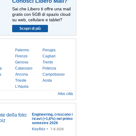
Conosci Libero Mail?
Sai che Libero ti offre una mail
gratis con 5GB di spazio cloud
su web, cellulare e tablet?
Scopri di più
Palermo
Perugia
Firenze
Cagliari
Genova
Trento
a
Catanzaro
Potenza
a
Ancona
Campobasso
Trieste
Aosta
L'Aquila
Altre città
Engineering, crescono i
ricavi (+1,6%) nel primo
semestre 2026
-
Key4biz
7-8-2026