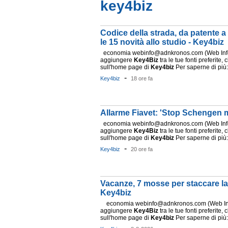
key4biz
Codice della strada, da patente a
le 15 novità allo studio - Key4biz
economia webinfo@adnkronos.com (Web Info)
aggiungere
Key4Biz
tra le tue fonti preferite, 
sull'home page di
Key4biz
Per saperne di più: 
-
Key4biz
18 ore fa
Allarme Fiavet: 'Stop Schengen mi
economia webinfo@adnkronos.com (Web Info)
aggiungere
Key4Biz
tra le tue fonti preferite, 
sull'home page di
Key4biz
Per saperne di più: 
-
Key4biz
20 ore fa
Vacanze, 7 mosse per staccare la 
Key4biz
economia webinfo@adnkronos.com (Web Info
aggiungere
Key4Biz
tra le tue fonti preferite, 
sull'home page di
Key4biz
Per saperne di più: 