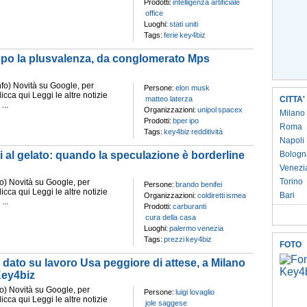
Prodotti:
intelligenza artificiale
office
Luoghi:
stati uniti
Tags:
ferie
key4biz
opo la plusvalenza, da conglomerato Mps
) Novità su Google, per
Persone:
elon musk
clicca qui Leggi le altre notizie
matteo laterza
CITTA'
...
Organizzazioni:
unipol
spacex
Milano
Prodotti:
bper
ipo
Roma
Tags:
key4biz
redditività
Napoli
ti al gelato: quando la speculazione è borderline
Bologn
Venezi
Torino
 Novità su Google, per
Persone:
brando benifei
clicca qui Leggi le altre notizie
Bari
Organizzazioni:
coldiretti
ismea
...
Prodotti:
carburanti
cura della casa
Luoghi:
palermo
venezia
Tags:
prezzi
key4biz
FOTO
 dato su lavoro Usa peggiore di attese, a Milano
Key4biz
 Novità su Google, per
Persone:
luigi lovaglio
clicca qui Leggi le altre notizie
jole saggese