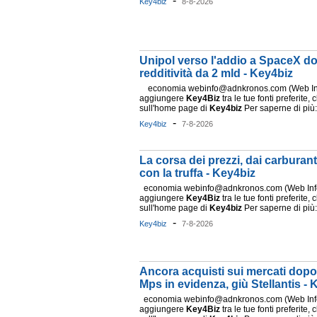
-
Key4biz
8-8-2026
Unipol verso l'addio a SpaceX d
redditività da 2 mld - Key4biz
economia webinfo@adnkronos.com (Web Info
aggiungere
Key4Biz
tra le tue fonti preferite, 
sull'home page di
Key4biz
Per saperne di più: 
-
Key4biz
7-8-2026
La corsa dei prezzi, dai carburan
con la truffa - Key4biz
economia webinfo@adnkronos.com (Web Info)
aggiungere
Key4Biz
tra le tue fonti preferite, 
sull'home page di
Key4biz
Per saperne di più: 
-
Key4biz
7-8-2026
Ancora acquisti sui mercati dopo
Mps in evidenza, giù Stellantis - 
economia webinfo@adnkronos.com (Web Info)
aggiungere
Key4Biz
tra le tue fonti preferite, 