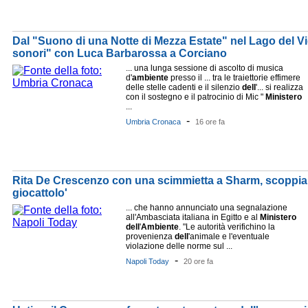
Dal "Suono di una Notte di Mezza Estate" nel Lago del Vig
sonori" con Luca Barbarossa a Corciano
... una lunga sessione di ascolto di musica
d'
ambiente
presso il ... tra le traiettorie effimere
delle stelle cadenti e il silenzio
dell
'... si realizza
con il sostegno e il patrocinio di Mic "
Ministero
...
-
Umbria Cronaca
16 ore fa
Rita De Crescenzo con una scimmietta a Sharm, scoppia 
giocattolo'
... che hanno annunciato una segnalazione
all'Ambasciata italiana in Egitto e al
Ministero
dell
'
Ambiente
. "Le autorità verifichino la
provenienza
dell
'animale e l'eventuale
violazione delle norme sul ...
-
Napoli Today
20 ore fa