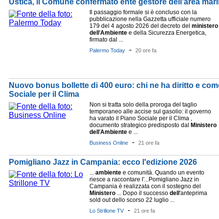
Ustica, il Comune confermato ente gestore dell'area mari
Il passaggio formale si è concluso con la
pubblicazione nella Gazzetta ufficiale numero
179 del 4 agosto 2026 del decreto del
ministero
dell
'
Ambiente
e della Sicurezza Energetica,
firmato dal ...
-
Palermo Today
20 ore fa
Nuovo bonus bollette di 400 euro: chi ne ha diritto e come
Sociale per il Clima
Non si tratta solo della proroga del taglio
temporaneo alle accise sul gasolio: il governo
ha varato il Piano Sociale per il Clima ,
documento strategico predisposto dal
Ministero
dell
'
Ambiente
e ...
-
Business Online
21 ore fa
Pomigliano Jazz in Campania: ecco l'edizione 2026
...
ambiente
e comunità. Quando un evento
riesce a raccontare l'...Pomigliano Jazz in
Campania è realizzata con il sostegno del
Ministero
... Dopo il successo
dell
'anteprima
sold out dello scorso 22 luglio ...
-
Lo Strillone TV
21 ore fa