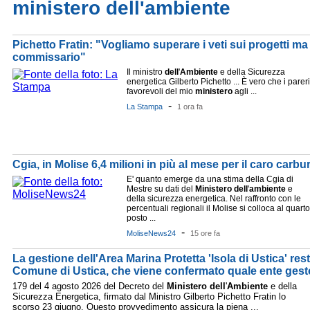
ministero dell'ambiente
Pichetto Fratin: "Vogliamo superare i veti sui progetti m
commissario"
Il ministro
dell
'
Ambiente
e della Sicurezza
energetica Gilberto Pichetto ... È vero che i pareri
favorevoli del mio
ministero
agli ...
-
La Stampa
1 ora fa
Cgia, in Molise 6,4 milioni in più al mese per il caro carbu
E' quanto emerge da una stima della Cgia di
Mestre su dati del
Ministero
dell
'
ambiente
e
della sicurezza energetica. Nel raffronto con le
percentuali regionali il Molise si colloca al quarto
posto ...
-
MoliseNews24
15 ore fa
La gestione dell'Area Marina Protetta 'Isola di Ustica' re
Comune di Ustica, che viene confermato quale ente gestor
179 del 4 agosto 2026 del Decreto del
Ministero
dell
'
Ambiente
e della
Sicurezza Energetica, firmato dal Ministro Gilberto Pichetto Fratin lo
scorso 23 giugno. Questo provvedimento assicura la piena ...