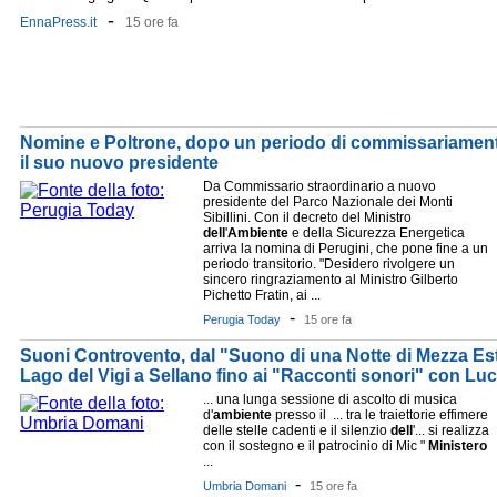
-
EnnaPress.it
15 ore fa
Nomine e Poltrone, dopo un periodo di commissariamento, 
il suo nuovo presidente
Da Commissario straordinario a nuovo
presidente del Parco Nazionale dei Monti
Sibillini. Con il decreto del Ministro
dell
'
Ambiente
e della Sicurezza Energetica
arriva la nomina di Perugini, che pone fine a un
periodo transitorio. "Desidero rivolgere un
sincero ringraziamento al Ministro Gilberto
Pichetto Fratin, ai ...
-
Perugia Today
15 ore fa
Suoni Controvento, dal "Suono di una Notte di Mezza Esta
Lago del Vigi a Sellano fino ai "Racconti sonori" con Luca
... una lunga sessione di ascolto di musica
d'
ambiente
presso il ... tra le traiettorie effimere
delle stelle cadenti e il silenzio
dell
'... si realizza
con il sostegno e il patrocinio di Mic "
Ministero
...
-
Umbria Domani
15 ore fa