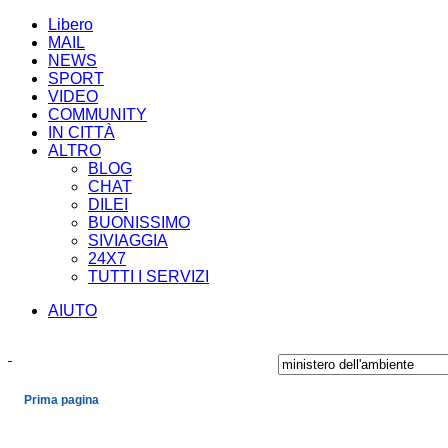
Libero
MAIL
NEWS
SPORT
VIDEO
COMMUNITY
IN CITTÀ
ALTRO
BLOG
CHAT
DILEI
BUONISSIMO
SIVIAGGIA
24X7
TUTTI I SERVIZI
AIUTO
Prima pagina
Cronaca
Economia
Mondo
Politica
Spettacoli e Cultura
Sport
Scienza