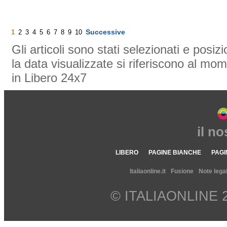
Successive
1
2
3
4
5
6
7
8
9
10
Gli articoli sono stati selezionati e posi
la data visualizzate si riferiscono al mom
in Libero 24x7
il n
LIBERO
PAGINE BIANCHE
PAGI
Italiaonline.it
Fusione
Note legal
© ITALIAONLINE