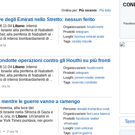
COND
Ordina per:
Più recente
Più letto
 degli Emirati nello Stretto: nessun ferito
Facebo
06:11:04
Libano
: intensi
Organizzazioni:
houthi
mehr
sraele alla periferia di Nabatieh
Prodotti:
telegram
aher, alla periferia di Nabatieh al -
Luoghi:
hormuz
emirati arabi
o di intensi bombardamenti di ...
Tags:
stretto
missile
ti fa
ndotte operazioni contro gli Houthi su più fronti
06:11:04
Libano
: intensi
Organizzazioni:
houthi
mehr
sraele alla periferia di Nabatieh
Prodotti:
telegram
aher, alla periferia di Nabatieh al -
Luoghi:
yemen
medio oriente
o di intensi bombardamenti di ...
Tags:
esercito
condotte
1 ora fa
ci, mentre le guerre vanno a ramengo
roversa, alla luce dei
Persone:
donald trump
lisa cook
 Israele nella Striscia di Gaza e
Organizzazioni:
fed
casa bianca
e, ora, in
Libano
. Un'analisi in
Prodotti:
facebook twitter
w York Times puntava, nei giorni
Termi
whatsapp
Luoghi:
stati uniti
iran
-
t
2 ore fa
Tags:
guerre
guerra