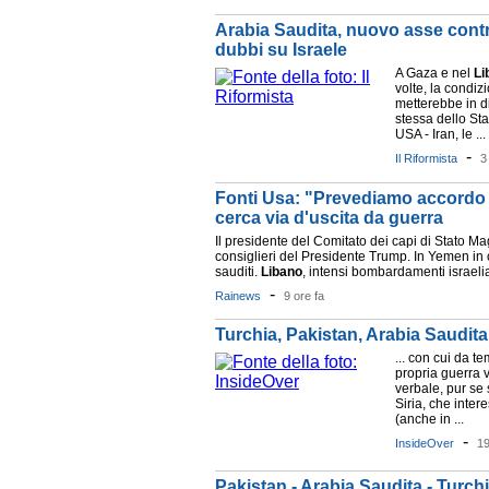
Arabia Saudita, nuovo asse contro
dubbi su Israele
A Gaza e nel
Li
volte, la condizi
metterebbe in d
stessa dello St
USA - Iran, le ...
-
Il Riformista
3
Fonti Usa: "Prevediamo accordo
cerca via d'uscita da guerra
Il presidente del Comitato dei capi di Stato Ma
consiglieri del Presidente Trump. In Yemen in co
sauditi.
Libano
, intensi bombardamenti israelian
-
Rainews
9 ore fa
Turchia, Pakistan, Arabia Saudita
... con cui da t
propria guerra v
verbale, pur se s
Siria, che inter
(anche in ...
-
InsideOver
19
Pakistan - Arabia Saudita - Turchi