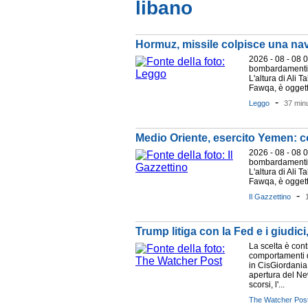
libano
Hormuz, missile colpisce una nave
2026 - 08 - 08 
bombardamenti I
L'altura di Ali T
Fawqa, è oggett
-
Leggo
37 minu
Medio Oriente, esercito Yemen: co
2026 - 08 - 08 
bombardamenti I
L'altura di Ali T
Fawqa, è oggett
-
Il Gazzettino
Trump litiga con la Fed e i giudi
La scelta è cont
comportamenti di
in CisGiordania 
apertura del Ne
scorsi, l'...
The Watcher Pos