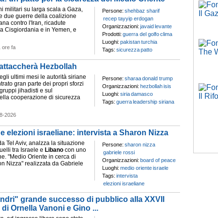
ni militari su larga scala a Gaza,
Persone:
shehbaz sharif
e due guerre della coalizione
recep tayyip erdogan
ana contro l'Iran, ricadute
Organizzazioni:
javaid
levante
a Cisgiordania e in Yemen, e
Prodotti:
guerra del golfo
clima
Luoghi:
pakistan
turchia
 ore fa
Tags:
sicurezza
patto
n attaccherà Hezbollah
gli ultimi mesi le autorità siriane
Persone:
sharaa
donald trump
ato gran parte dei propri sforzi
Organizzazioni:
hezbollah
isis
gruppi jihadisti e sul
Luoghi:
siria
damasco
ella cooperazione di sicurezza
Tags:
guerra
leadership siriana
8-2026
e elezioni israeliane: intervista a Sharon Nizza
a Tel Aviv, analzza la situazione
Persone:
sharon nizza
elli tra Israele e
Libano
con uno
gabriele rossi
e. "Medio Oriente in cerca di
Organizzazioni:
board of peace
ron Nizza" realizzata da Gabriele
Luoghi:
medio oriente
israele
Tags:
intervista
elezioni israeliane
ndri" grande successo di pubblico alla XXVII
 di Ornella Vanoni e Gino ...