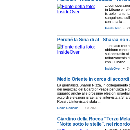
... con operazio
in
Libano
e nell
israelo - americ
sanguinose sull
con tutta la ...
-
InsideOver
21
Perché la Siria di al - Sharaa no
...un caso che ne
abbiano concentr
sul contrasto ai 
rafforzamento d
con il
Libano
. ...
-
InsideOver
7-
Medio Oriente in cerca di accordi 
La giornalista Sharon Nizza, in collegamento d
dei negoziati del Board of Peace per Gaza e qu
sguardo anche alle prossime elezioni israelian
accordi e elezioni israeliane: intervista a Sha
Rossi . L'intervista è stata ...
-
Radio Radicale
7-8-2026
Giardino della Rocca "Terzo Mela
"Notte sotto le stelle", nel ricordo