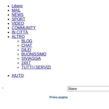
Libero
MAIL
NEWS
SPORT
VIDEO
COMMUNITY
IN CITTÀ
ALTRO
BLOG
CHAT
DILEI
BUONISSIMO
SIVIAGGIA
24X7
TUTTI I SERVIZI
AIUTO
Prima pagina
Cronaca
Economia
Mondo
Politica
Spe