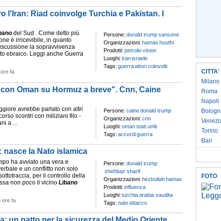
 l'Iran: Riad coinvolge Turchia e Pakistan. I
bano
del Sud . Come detto più
Persone:
donald trump
sansone
one è irricevibile, in quanto
Organizzazioni:
hamas
houthi
iscussione la sopravvivenza
Prodotti:
petrolio
vision
ato ebraico. Leggi anche Guerra
Luoghi:
iran
israele
Tags:
guerra
attori coinvolti
CITTA'
 ore fa
Milano
 con Oman su Hormuz a breve". Cnn, Caine
Roma
Napoli
ggiore avrebbe parlato con altri
Persone:
caine
donald trump
Bologn
rso scontri con miliziani filo -
Organizzazioni:
cnn
Venezi
i a ...
Luoghi:
oman
stati uniti
Torino
Tags:
accordi
guerra
Bari
: nasce la Nato islamica
empo ha avviato una vera e
Persone:
donald trump
erbale e un conflitto non solo
shehbaz sharif
ottotraccia, per il controllo della
FOTO
Organizzazioni:
hezbollah
hamas
essa non poco il vicino
Libano
Prodotti:
influenza
Luoghi:
turchia
arabia saudita
 ore fa
Tags:
nato
attacco
a: un patto per la sicurezza del Medio Oriente