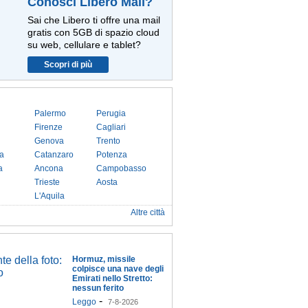
Conosci Libero Mail?
Sai che Libero ti offre una mail
gratis con 5GB di spazio cloud
su web, cellulare e tablet?
Scopri di più
Palermo
Perugia
Firenze
Cagliari
Genova
Trento
a
Catanzaro
Potenza
a
Ancona
Campobasso
Trieste
Aosta
L'Aquila
Altre città
Hormuz, missile
colpisce una nave degli
Emirati nello Stretto:
nessun ferito
-
Leggo
7-8-2026