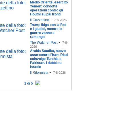
Medio Oriente, esercito
Yemen: condotte
operazioni contro gli
Houthi su più fronti
-
Il Gazzettino
7-8-2026
Trump litiga con la Fed
e i giudici, mentre le
guerre vanno a
ramengo
-
The Watcher Post
7-8-
2026
Arabia Saudita, nuovo
asse contro l'Iran: Riad
coinvolge Turchia e
Pakistan. I dubbi su
Israele
-
Il Riformista
7-8-2026
1 di 5