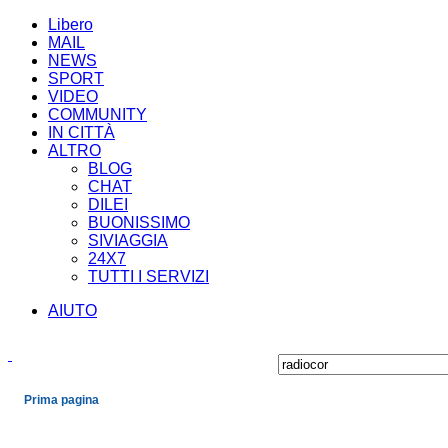
Libero
MAIL
NEWS
SPORT
VIDEO
COMMUNITY
IN CITTÀ
ALTRO
BLOG
CHAT
DILEI
BUONISSIMO
SIVIAGGIA
24X7
TUTTI I SERVIZI
AIUTO
Prima pagina
Cronaca
Economia
Mondo
Politica
Spettacoli e Cultura
Sport
Scienza