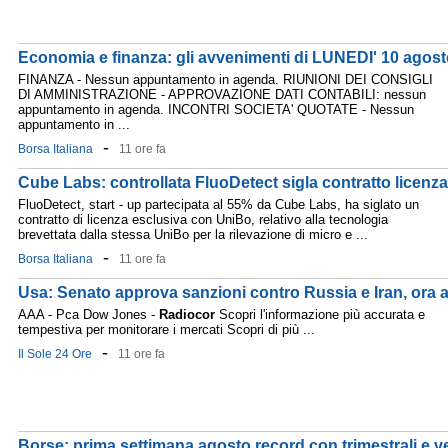
Economia e finanza: gli avvenimenti di LUNEDI' 10 agos
FINANZA - Nessun appuntamento in agenda. RIUNIONI DEI CONSIGLI
DI AMMINISTRAZIONE - APPROVAZIONE DATI CONTABILI: nessun
appuntamento in agenda. INCONTRI SOCIETA' QUOTATE - Nessun
appuntamento in ...
-
Borsa Italiana
11 ore fa
Cube Labs: controllata FluoDetect sigla contratto licenz
FluoDetect, start - up partecipata al 55% da Cube Labs, ha siglato un
contratto di licenza esclusiva con UniBo, relativo alla tecnologia
brevettata dalla stessa UniBo per la rilevazione di micro e ...
-
Borsa Italiana
11 ore fa
Usa: Senato approva sanzioni contro Russia e Iran, ora 
AAA - Pca Dow Jones -
Radiocor
Scopri l'informazione più accurata e
tempestiva per monitorare i mercati Scopri di più ...
-
Il Sole 24 Ore
11 ore fa
Borse: prima settimana agosto record con trimestrali e ve