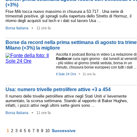
(+3%)
Ftse Mib tocca nuovo massimo in chiusura a 53.717 . Una serie di
trimestrali positive, gli spiragli sulla riapertura dello Stretto di Hormuz, il
ritorno degli acquisti sul tech e i dati sul lavoro Usa ...
-
Borsa Italiana
11 ore fa
Borse da record nella prima settimana di agosto tra trimest
Milano (+3%) la migliore
Ascolta il podcast Borsa in video La redazione di
Radiocor
cura ogni giorno - dal lunedì al venerdì
- pIù video al giorno (metà seduta, borsa in un
minuto, chiusura borse europee) con tutti i dati ...
-
Il Sole 24 Ore
11 ore fa
Usa: numero trivelle petrolifere attive +3 a 454
Il numero delle trivelle petrolifere attive negli Stati Uniti e' lievemente
aumentato, la scorsa settimana. Stando al rapporto di Baker Hughes,
infatti, i pozzi attivi negli ultimi sette giorni sono ...
-
Borsa Italiana
11 ore fa
Successive
1
2
3
4
5
6
7
8
9
10