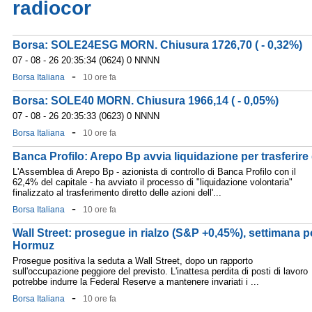
radiocor
Borsa: SOLE24ESG MORN. Chiusura 1726,70 ( - 0,32%)
07 - 08 - 26 20:35:34 (0624) 0 NNNN
-
Borsa Italiana
10 ore fa
Borsa: SOLE40 MORN. Chiusura 1966,14 ( - 0,05%)
07 - 08 - 26 20:35:33 (0623) 0 NNNN
-
Borsa Italiana
10 ore fa
Banca Profilo: Arepo Bp avvia liquidazione per trasferire
L'Assemblea di Arepo Bp - azionista di controllo di Banca Profilo con il
62,4% del capitale - ha avviato il processo di "liquidazione volontaria"
finalizzato al trasferimento diretto delle azioni dell'...
-
Borsa Italiana
10 ore fa
Wall Street: prosegue in rialzo (S&P +0,45%), settimana 
Hormuz
Prosegue positiva la seduta a Wall Street, dopo un rapporto
sull'occupazione peggiore del previsto. L'inattesa perdita di posti di lavoro
potrebbe indurre la Federal Reserve a mantenere invariati i ...
-
Borsa Italiana
10 ore fa