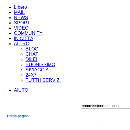
Libero
MAIL
NEWS
SPORT
VIDEO
COMMUNITY
IN CITTÀ
ALTRO
BLOG
CHAT
DILEI
BUONISSIMO
SIVIAGGIA
24X7
TUTTI I SERVIZI
AIUTO
Prima pagina
Cronaca
Economia
Mondo
Politica
Spettacoli e Cultura
Sport
Scienza