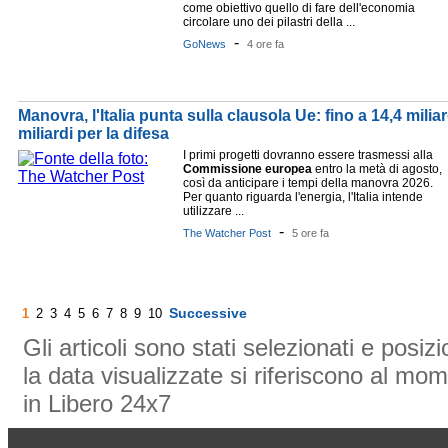
come obiettivo quello di fare dell'economia
circolare uno dei pilastri della ...
-
GoNews
4 ore fa
Manovra, l'Italia punta sulla clausola Ue: fino a 14,4 miliar
miliardi per la difesa
I primi progetti dovranno essere trasmessi alla
Commissione
europea
entro la metà di agosto,
così da anticipare i tempi della manovra 2026.
Per quanto riguarda l'energia, l'Italia intende
utilizzare ...
-
The Watcher Post
5 ore fa
Successive
1
2
3
4
5
6
7
8
9
10
Gli articoli sono stati selezionati e posi
la data visualizzate si riferiscono al mom
in Libero 24x7