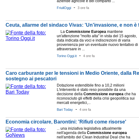
aziende agricole e del comparto ...
-
FriuliOggi
3 ore fa
Ceuta, allarme del sindaco Vivas: 'Un'invasione, e non è f
La
Commissione
Europea
mantiene
un'attenzione "molto alta" in vista del 15 agosto,
data indicata da voci e indiscrezioni di varia
provenienza per un eventuale nuovo tentativo di
attraversare in ...
-
Torino Oggi.it
4 ore fa
Caro carburante per le tensioni in Medio Oriente, dalla R
sostegno ai pescatori
Dotazione estendibile fino a 10,2 milioni
L'intervento è stato reso possibile da una
decisione della
Commissione
europea
che ha
riconosciuto gli effetti della crisi geopolitica sui
mercati energetici,...
-
Bari Today
4 ore fa
Economia circolare, Barontini: 'Rifiuti come risorse'
... una iniziativa legislativa attualmente
nell'agenda della
Commissione
europea
nell'ambito del Clean Industrial Deal che ha