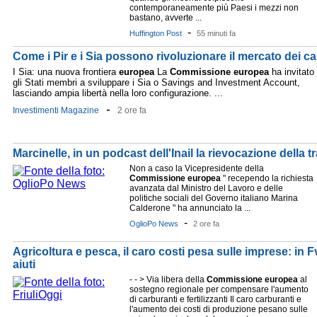
contemporaneamente più Paesi i mezzi non
bastano, avverte ...
-
Huffington Post
55 minuti fa
Come i Pir e i Sia possono rivoluzionare il mercato dei ca
I Sia: una nuova frontiera
europea
La
Commissione
europea
ha invitato
gli Stati membri a sviluppare i Sia o Savings and Investment Account,
lasciando ampia libertà nella loro configurazione. ...
-
Investimenti Magazine
2 ore fa
Marcinelle, in un podcast dell'Inail la rievocazione della 
Non a caso la Vicepresidente della
Commissione
europea
" recependo la richiesta
avanzata dal Ministro del Lavoro e delle
politiche sociali del Governo italiano Marina
Calderone " ha annunciato la ...
-
OglioPo News
2 ore fa
Agricoltura e pesca, il caro costi pesa sulle imprese: in F
aiuti
- - > Via libera della
Commissione
europea
al
sostegno regionale per compensare l'aumento
di carburanti e fertilizzanti Il caro carburanti e
l'aumento dei costi di produzione pesano sulle