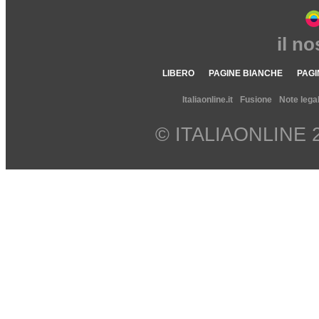
il n
LIBERO
PAGINE BIANCHE
PAGI
Italiaonline.it
Fusione
Note legal
© ITALIAONLINE