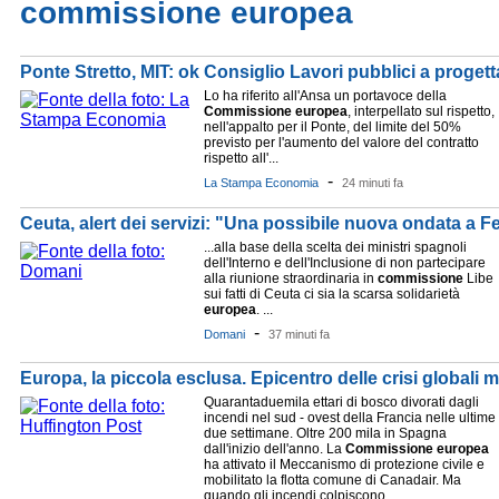
commissione europea
Ponte Stretto, MIT: ok Consiglio Lavori pubblici a proget
Lo ha riferito all'Ansa un portavoce della
Commissione
europea
, interpellato sul rispetto,
nell'appalto per il Ponte, del limite del 50%
previsto per l'aumento del valore del contratto
rispetto all'...
-
La Stampa Economia
24 minuti fa
Ceuta, alert dei servizi: "Una possibile nuova ondata a F
...alla base della scelta dei ministri spagnoli
dell'Interno e dell'Inclusione di non partecipare
alla riunione straordinaria in
commissione
Libe
sui fatti di Ceuta ci sia la scarsa solidarietà
europea
. ...
-
Domani
37 minuti fa
Europa, la piccola esclusa. Epicentro delle crisi globali
Quarantaduemila ettari di bosco divorati dagli
incendi nel sud - ovest della Francia nelle ultime
due settimane. Oltre 200 mila in Spagna
dall'inizio dell'anno. La
Commissione
europea
ha attivato il Meccanismo di protezione civile e
mobilitato la flotta comune di Canadair. Ma
quando gli incendi colpiscono