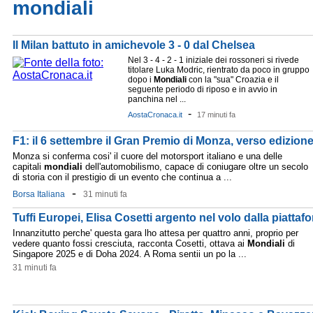
mondiali
Il Milan battuto in amichevole 3 - 0 dal Chelsea
Nel 3 - 4 - 2 - 1 iniziale dei rossoneri si rivede
titolare Luka Modric, rientrato da poco in gruppo
dopo i
Mondiali
con la "sua" Croazia e il
seguente periodo di riposo e in avvio in
panchina nel ...
-
AostaCronaca.it
17 minuti fa
F1: il 6 settembre il Gran Premio di Monza, verso edizion
Monza si conferma cosi' il cuore del motorsport italiano e una delle
capitali
mondiali
dell'automobilismo, capace di coniugare oltre un secolo
di storia con il prestigio di un evento che continua a ...
-
Borsa Italiana
31 minuti fa
Tuffi Europei, Elisa Cosetti argento nel volo dalla piattaf
Innanzitutto perche' questa gara lho attesa per quattro anni, proprio per
vedere quanto fossi cresciuta, racconta Cosetti, ottava ai
Mondiali
di
Singapore 2025 e di Doha 2024. A Roma sentii un po la ...
31 minuti fa