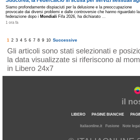
Sudcorea, la Federcalcio si scusa per servizi sessuali agli
Siamo profondamente dispiaciuti per la delusione e la preoccupazione
provocate dai diversi problemi e dalle controversie che hanno riguardato la
federazione dopo i
Mondiali
Fifa 2026, ha dichiarato ...
1 ora fa
Successive
1
2
3
4
5
6
7
8
9
10
Gli articoli sono stati selezionati e posi
la data visualizzate si riferiscono al mom
in Libero 24x7
il n
LIBERO
PAGINE BIANCHE
PAGI
Italiaonline.it
Fusione
Note legal