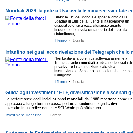
SKY Tg24
1 ora fa
Mondiali 2026, la polizia Usa svela le minacce sventate con
Dietro le luci del Mondiale appena vinto dalla
Spagna di Luis de la Fuente si nascondeva un
dispositivo di sicurezza silenzioso quanto
imponente. Lo rivela un rapporto della polizia
statunitense, ...
-
Il Tempo
1 ora fa
Infantino nei guai, ecco rivelazione del Telegraph che lo m
Non bastava la polemica sollevata assieme a
Trump durante i
mondiali
o l'idea poi bocciata di
privatizzare la competizione calcistica
internazionale. Secondo il quotidiano britannico,
il dirigente ...
-
Il Tempo
1 ora fa
Guida agli investimenti: ETF, diversificazione e scenari gl
Le performance degli indici azionari
mondiali
dal 1988 mostrano come un
approccio a lungo termine possa portare a rendimenti significativi.
Investire in un indice come l'MSCI World può offrire una ...
-
Investimenti Magazine
1 ora fa