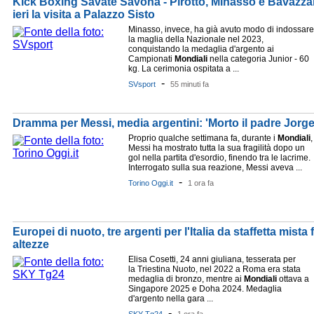
Kick Boxing Savate Savona - Pirotto, Minasso e Bavazza
ieri la visita a Palazzo Sisto
Minasso, invece, ha già avuto modo di indossare
la maglia della Nazionale nel 2023,
conquistando la medaglia d'argento ai
Campionati
Mondiali
nella categoria Junior - 60
kg. La cerimonia ospitata a ...
-
SVsport
55 minuti fa
Dramma per Messi, media argentini: 'Morto il padre Jorge
Proprio qualche settimana fa, durante i
Mondiali
,
Messi ha mostrato tutta la sua fragilità dopo un
gol nella partita d'esordio, finendo tra le lacrime.
Interrogato sulla sua reazione, Messi aveva ...
-
Torino Oggi.it
1 ora fa
Europei di nuoto, tre argenti per l'Italia da staffetta mista
altezze
Elisa Cosetti, 24 anni giuliana, tesserata per
la Triestina Nuoto, nel 2022 a Roma era stata
medaglia di bronzo, mentre ai
Mondiali
ottava a
Singapore 2025 e Doha 2024. Medaglia
d'argento nella gara ...
-