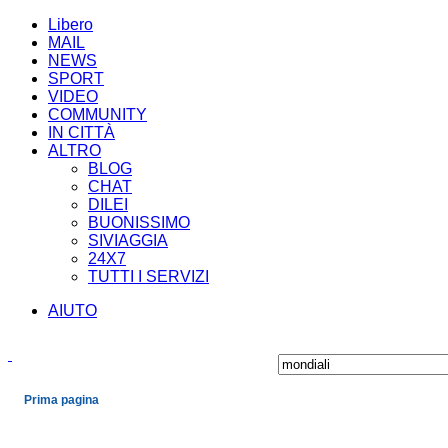
Libero
MAIL
NEWS
SPORT
VIDEO
COMMUNITY
IN CITTÀ
ALTRO
BLOG
CHAT
DILEI
BUONISSIMO
SIVIAGGIA
24X7
TUTTI I SERVIZI
AIUTO
Prima pagina
Cronaca
Economia
Mondo
Politica
Spettacoli e Cultura
Sport
Scienza