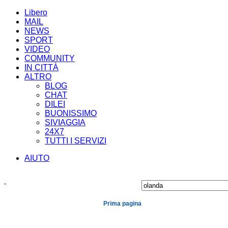
Libero
MAIL
NEWS
SPORT
VIDEO
COMMUNITY
IN CITTÀ
ALTRO
BLOG
CHAT
DILEI
BUONISSIMO
SIVIAGGIA
24X7
TUTTI I SERVIZI
AIUTO
Prima pagina
Cronaca
Economia
Mondo
Politica
Spe