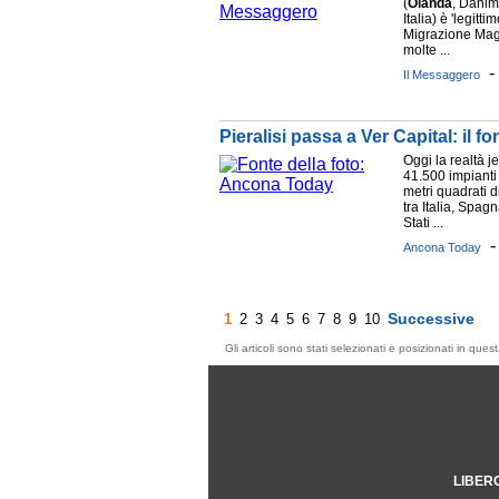
(
Olanda
, Danim
Italia) è 'legitt
Migrazione Mag
molte ...
Il Messaggero
Pieralisi passa a Ver Capital: il 
Oggi la realtà j
41.500 impianti
metri quadrati di
tra Italia, Spa
Stati ...
Ancona Today
Successive
1
2
3
4
5
6
7
8
9
10
Gli articoli sono stati selezionati e posizionati in qu
LIBER