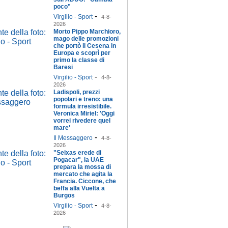
poco"
-
Virgilio - Sport
4-8-
2026
Morto Pippo Marchioro,
mago delle promozioni
che portò il Cesena in
Europa e scoprì per
primo la classe di
Baresi
-
Virgilio - Sport
4-8-
2026
Ladispoli, prezzi
popolari e treno: una
formula irresistibile.
Veronica Miriel: 'Oggi
vorrei rivedere quel
mare'
-
Il Messaggero
4-8-
2026
"Seixas erede di
Pogacar", la UAE
prepara la mossa di
mercato che agita la
Francia. Ciccone, che
beffa alla Vuelta a
Burgos
-
Virgilio - Sport
4-8-
2026