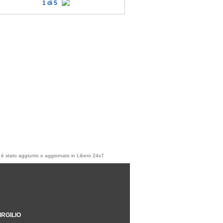
1 di 5
olo è stato aggiunto o aggiornato in Libero 24x7
IRGILIO