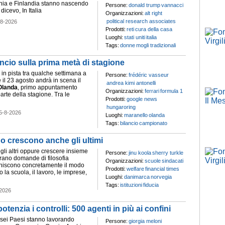
onia e Finlandia stanno nascendo
Persone:
donald trump
vannacci
icevo, In Italia
Organizzazioni:
alt right
political research associates
-8-2026
Prodotti:
reti
cura della casa
Luoghi:
stati uniti
italia
Tags:
donne
mogli tradizionali
lancio sulla prima metà di stagione
à in pista tra qualche settimana a
Persone:
frédéric vasseur
il 23 agosto andrà in scena il
andrea kimi antonelli
Olanda
, primo appuntamento
Organizzazioni:
ferrari
formula 1
rte della stagione. Tra le
Prodotti:
google news
hungaroring
5-8-2026
Luoghi:
maranello
olanda
Tags:
bilancio
campionato
o crescono anche gli ultimi
gli altri oppure crescere insieme
Persone:
jinu koola
sherry turkle
brano domande di filosofia
Organizzazioni:
scuole
sindacati
iniscono concretamente il modo
Prodotti:
welfare
financial times
o la scuola, il lavoro, le imprese,
Luoghi:
danimarca
norvegia
Tags:
istituzioni
fiducia
2026
 potenzia i controlli: 500 agenti in più ai confini
i sei Paesi stanno lavorando
Persone:
giorgia meloni