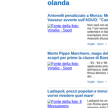
olanda
Antonelli penalizzato a Monza: Me
Vasseur avverte sull'ADUO: "Ca
Non sarà nel w
ma ? più verosi
settembre in Ital
esemplare rinn
Antonelli (Russel
Virgilio - Sport
Morto Pippo Marchioro, mago del
scoprì per primo la classe di Bar
... '83 - '84 e '
applicando princ
dell'epoca, tratt
Rinus Michels: l
dei ...
Virgilio - Sport
Ladispoli, prezzi popolari e treno:
vorrei rivedere quel mare'
Ladispoli ha un
con Roma quest'
vengono dalla D