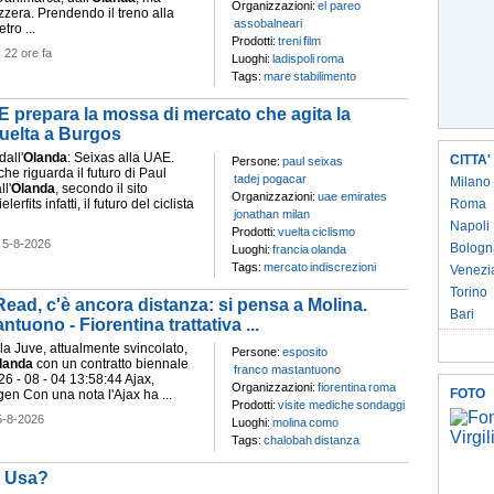
Organizzazioni:
el pareo
zzera. Prendendo il treno alla
assobalneari
tro ...
Prodotti:
treni
film
-
22 ore fa
Luoghi:
ladispoli
roma
Tags:
mare
stabilimento
E prepara la mossa di mercato che agita la
Vuelta a Burgos
dall'
Olanda
: Seixas alla UAE.
CITTA'
Persone:
paul seixas
che riguarda il futuro di Paul
tadej pogacar
Milano
l'
Olanda
, secondo il sito
Organizzazioni:
uae emirates
erfits infatti, il futuro del ciclista
Roma
jonathan milan
Napoli
Prodotti:
vuelta
ciclismo
-
5-8-2026
Bologn
Luoghi:
francia
olanda
Tags:
mercato
indiscrezioni
Venezi
Torino
ead, c'è ancora distanza: si pensa a Molina.
Bari
uono - Fiorentina trattativa ...
la Juve, attualmente svincolato,
Persone:
esposito
landa
con un contratto biennale
franco mastantuono
26 - 08 - 04 13:58:44 Ajax,
Organizzazioni:
fiorentina
roma
FOTO
egen Con una nota l'Ajax ha ...
Prodotti:
visite mediche
sondaggi
5-8-2026
Luoghi:
molina
como
Tags:
chalobah
distanza
i Usa?