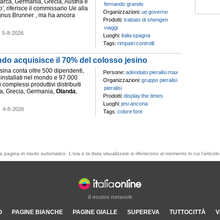
arca, Germania, Grecia, Austria e
fernando grande
imo', riferisce il commissario Ue alla
Organizzazioni:
ue
governo
nus Brunner , ma ha ancora
Prodotti:
trattato di shengen
viaggi
-
5-8-2026
Luoghi:
italia
spagna
Tags:
rimpatri
controlli
fondo acquisisce il 70% del colosso jesino
esina conta oltre 500 dipendenti,
Persone:
adeodato pieralisi
max
 installati nel mondo e 97.000
Organizzazioni:
gruppo pieralisi
 complessi produttivi distribuiti
pieralisi
gna, Grecia, Germania,
Olanda
,
Prodotti:
display
the times
Luoghi:
jesi
ancona
-
4-8-2026
Tags:
colore
font
esta pagina in modo automatico. L'ora o la data visualizzate si riferiscono al momento in cui l'artic
il nostro network
O
PAGINE BIANCHE
PAGINE GIALLE
SUPEREVA
TUTTOCITTÀ
V