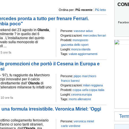
COND
Ordina per:
Più recente
Più letto
rcedes pronta a tutto per frenare Ferrari.
Facebo
mbia poco"
eekend del 23 agosto in
Olanda
,
Persone:
vasseur
aduo
milmente ? in quello del 6
Organizzazioni:
mercedes
ferrari
ia . L'installazione del quinto
Prodotti:
monoposto
ovato sulla monoposto di
gazzetta dello sport
l ...
Luoghi:
monza
olanda
-
5 ore fa
Tags:
valute
aggiornamenti
le promozioni che portò il Cesena in Europa e
esi
96 - '97), fu raggiunto da Marchioro
Persone:
pippo marchioro
ipi innovativi per il calcio
franco baresi
i direttamente dall'
Olanda
di
Organizzazioni:
milan
reggiana
'allenatore milanese fu infatti uno
Prodotti:
coppa uefa
coppa italia
Luoghi:
cesena
europa
-
10 ore fa
Tags:
morto
allenatore
 una formula irresistibile. Veronica Miriel: 'Oggi
Termi
 ottimo collegamento ferroviario
Persone:
veronica miriel
anno ci sono tanti stranieri,
carlo verdone
animarca, dall'
Olanda
, ma