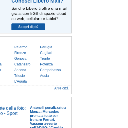
Conosci Libero Mail?
Sai che Libero ti offre una mail
gratis con 5GB di spazio cloud
su web, cellulare e tablet?
Scopri di più
Palermo
Perugia
Firenze
Cagliari
Genova
Trento
a
Catanzaro
Potenza
a
Ancona
Campobasso
Trieste
Aosta
L'Aquila
Altre città
Antonelli penalizzato a
Monza: Mercedes
pronta a tutto per
frenare Ferrari.
Vasseur avverte
sull'ADUO: "Cambia