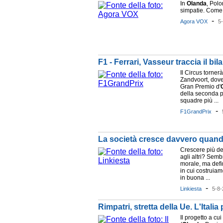
In
Olanda
, Pol
simpatie. Come d
-
Agora VOX
5
F1 - Ferrari, Vasseur traccia il bi
Il Circus torner
Zandvoort, dove 
Gran Premio d'
della seconda pa
squadre più ...
-
F1GrandPrix
La società cresce davvero quand
Crescere più de
agli altri? Sem
morale, ma def
in cui costruiam
in buona ...
-
Linkiesta
5-8-
Rimpatri, stretta della Ue. L'Italia
Il progetto a cu