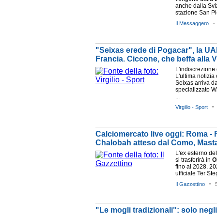
anche dalla Svi
stazione San Pie
Il Messaggero
"Seixas erede di Pogacar", la UA
Francia. Ciccone, che beffa alla 
L'indiscrezione 
L'ultima notizia 
Seixas arriva dal
specializzato Wiel
...
Virgilio - Sport
Calciomercato live oggi: Roma - R
Chalobah atteso dal Como, Mastant
L'ex esterno del
si trasferirà in
O
fino al 2028. 20
ufficiale Ter St
-
Il Gazzettino
"Le mogli tradizionali": solo negl