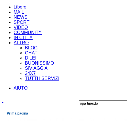
Libero
MAIL
NEWS
SPORT
VIDEO
COMMUNITY
IN CITTÀ
ALTRO
BLOG
CHAT
DILEI
BUONISSIMO
SIVIAGGIA
24X7
TUTTI I SERVIZI
AIUTO
Prima pagina
Cronaca
Economia
Mondo
Politica
Spettacoli e Cultura
Sport
Scienza