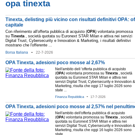
opa tinexta
Tinexta, delisting più vicino con risultati definitivi OPA: o
capitale
Con riferimento all'offerta pubblica di acquisto (
OPA
) volontaria promossa
su
Tinexta
, società quotata su Euronext STAR Milan e attiva nei servizi
Digital Trust, Cybersecurity e Innovation & Marketing, i risultati definitivi
mostrano che l'offerente ...
-
Borsa Italiana
22-7-2026
OPA Tinexta, adesioni poco mosse al 2,67%
Nell'ambito dell 'offerta pubblica di acquisto
(
OPA
) volontaria promossa su
Tinexta
, società
quotata su Euronext STAR Milan e attiva nei
servizi Digital Trust, Cybersecurity e Innovation &
Marketing, risulta che oggi 17 luglio 2026 sono
state ...
-
Finanza Repubblica
17-7-2026
OPA Tinexta, adesioni poco mosse al 2,57% nel penultim
Nell'ambito dell'offerta pubblica di acquisto
(
OPA
) volontaria promossa su
Tinexta
, società
quotata su Euronext STAR Milan e attiva nei
servizi Digital Trust, Cybersecurity e Innovation &
Marketing, risulta che oggi 16 luglio 2026 sono
state ...