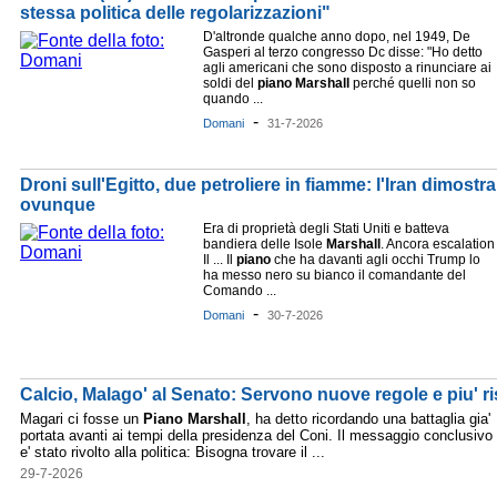
stessa politica delle regolarizzazioni"
D'altronde qualche anno dopo, nel 1949, De
Gasperi al terzo congresso Dc disse: "Ho detto
agli americani che sono disposto a rinunciare ai
soldi del
piano
Marshall
perché quelli non so
quando ...
-
Domani
31-7-2026
Droni sull'Egitto, due petroliere in fiamme: l'Iran dimostr
ovunque
Era di proprietà degli Stati Uniti e batteva
bandiera delle Isole
Marshall
. Ancora escalation
Il ... Il
piano
che ha davanti agli occhi Trump lo
ha messo nero su bianco il comandante del
Comando ...
-
Domani
30-7-2026
Calcio, Malago' al Senato: Servono nuove regole e piu' r
Magari ci fosse un
Piano
Marshall
, ha detto ricordando una battaglia gia'
portata avanti ai tempi della presidenza del Coni. Il messaggio conclusivo
e' stato rivolto alla politica: Bisogna trovare il ...
29-7-2026