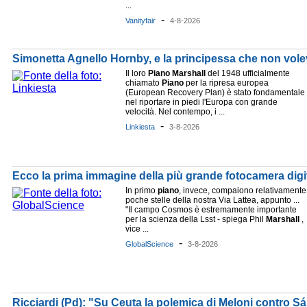
...
-
Vanityfair
4-8-2026
Simonetta Agnello Hornby, e la principessa che non vole
Il loro
Piano
Marshall
del 1948 ufficialmente
chiamato
Piano
per la ripresa europea
(European Recovery Plan) è stato fondamentale
nel riportare in piedi l'Europa con grande
velocità. Nel contempo, i ...
-
Linkiesta
3-8-2026
Ecco la prima immagine della più grande fotocamera digit
In primo
piano
, invece, compaiono relativamente
poche stelle della nostra Via Lattea, appunto ...
"Il campo Cosmos è estremamente importante
per la scienza della Lsst - spiega Phil
Marshall
,
vice ...
-
GlobalScience
3-8-2026
Ricciardi (Pd): "Su Ceuta la polemica di Meloni contro Sá