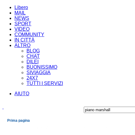
Libero
MAIL
NEWS
SPORT
VIDEO
COMMUNITY
IN CITTÀ
ALTRO
BLOG
CHAT
DILEI
BUONISSIMO
SIVIAGGIA
24X7
TUTTI I SERVIZI
AIUTO
Prima pagina
Cronaca
Economia
Mondo
Politica
Spettacoli e Cultura
Sport
Scienza