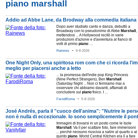
piano marshall
Addio ad Abbe Lane, da Brodway alla commedia italiana
Dopo aver studiato canto e danza, debuttò a
Broadway con lo pseudonimo di Abbe
Marshall
,
mettendosi ... A Hollywood recitò in varie
produzioni d'azione e d'avventura al fianco di
volti di primo
piano
: ...
-
Rainews
6-8-2026
One Night Only, una spiritosa rom com che ci ricorda l'i
meglio per piacersi anche a letto
... la promessa dell'indie pop King Princess
(Nine Perfect Strangers), Ben
Marshall
(Saturday Night ... Non ci fermiamo mai a
osservare chi abbiamo davanti, affamati di
concludere sul
piano
fisico. I ...
-
FarodiRoma
5-8-2026
José Andrés, parla il "cuoco dell'anima": "Nutrire le pe
non è nulla di eccezionale. Io sono semplicemente il ponte
Immagini di trovarsi in un posto come le Isole
Marshall
. Va lì per scattare foto, fare immersioni
... perché nessuno riusciva a salire al quarto o al
quinto
piano
. World Central Kitchen era lì a fare