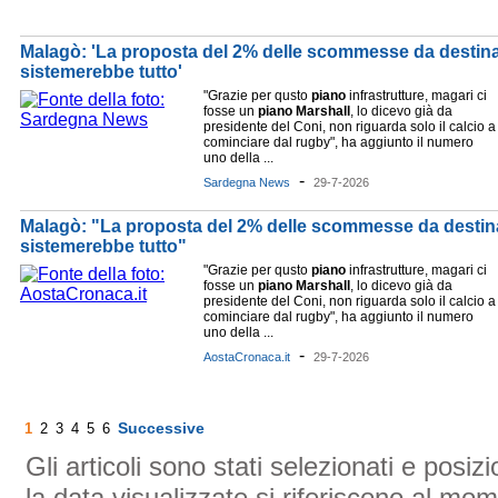
Malagò: 'La proposta del 2% delle scommesse da destina
sistemerebbe tutto'
"Grazie per qusto
piano
infrastrutture, magari ci
fosse un
piano
Marshall
, lo dicevo già da
presidente del Coni, non riguarda solo il calcio a
cominciare dal rugby", ha aggiunto il numero
uno della ...
-
Sardegna News
29-7-2026
Malagò: "La proposta del 2% delle scommesse da destina
sistemerebbe tutto"
"Grazie per qusto
piano
infrastrutture, magari ci
fosse un
piano
Marshall
, lo dicevo già da
presidente del Coni, non riguarda solo il calcio a
cominciare dal rugby", ha aggiunto il numero
uno della ...
-
AostaCronaca.it
29-7-2026
Successive
1
2
3
4
5
6
Gli articoli sono stati selezionati e posi
la data visualizzate si riferiscono al mom