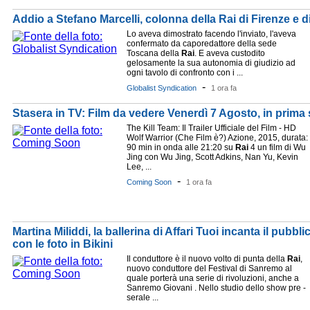
Addio a Stefano Marcelli, colonna della Rai di Firenze e di
Lo aveva dimostrato facendo l'inviato, l'aveva
confermato da caporedattore della sede
Toscana della
Rai
. E aveva custodito
gelosamente la sua autonomia di giudizio ad
ogni tavolo di confronto con i ...
-
Globalist Syndication
1 ora fa
Stasera in TV: Film da vedere Venerdì 7 Agosto, in prima 
The Kill Team: Il Trailer Ufficiale del Film - HD
Wolf Warrior (Che Film è?) Azione, 2015, durata:
90 min in onda alle 21:20 su
Rai
4 un film di Wu
Jing con Wu Jing, Scott Adkins, Nan Yu, Kevin
Lee, ...
-
Coming Soon
1 ora fa
Martina Miliddi, la ballerina di Affari Tuoi incanta il pubb
con le foto in Bikini
Il conduttore è il nuovo volto di punta della
Rai
,
nuovo conduttore del Festival di Sanremo al
quale porterà una serie di rivoluzioni, anche a
Sanremo Giovani . Nello studio dello show pre -
serale ...