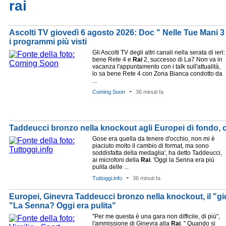
rai
Ascolti TV giovedì 6 agosto 2026: Doc " Nelle Tue Mani 3 
i programmi più visti
Gli Ascolti TV degli altri canali nella serata di ieri:
bene Rete 4 e
Rai
2, successo di La7 Non va in
vacanza l'appuntamento con i talk sull'attualità,
lo sa bene Rete 4 con Zona Bianca condotto da
...
-
Coming Soon
36 minuti fa
Taddeucci bronzo nella knockout agli Europei di fondo, 
Gose era quella da tenere d'occhio, non mi è
piaciuto molto il cambio di format, ma sono
soddisfatta della medaglia', ha detto Taddeucci,
ai microfoni della
Rai
. 'Oggi la Senna era più
pulita delle ...
-
Tuttoggi.info
36 minuti fa
Europei, Ginevra Taddeucci bronzo nella knockout, il "gi
"La Senna? Oggi era pulita"
"Per me questa è una gara non difficile, di più",
l'ammissione di Ginevra alla
Rai
. " Quando si