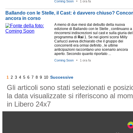
-
Coming Soon
1 ora fa
Ballando con le Stelle, il Cast: è davvero chiuso? Concorre
ancora in corso
A meno di due mesi dal debutto della nuova
edizione di Ballando con le Stelle , continuano a
rincorrersi indiscrezioni sul cast e sulla giuria del
programma di
Rai
1. Se nei giorni scorsi Milly
Carlucci aveva dichiarato che il gruppo dei
concorrenti era ormai definito , le ultime
anticipazioni raccontano uno scenario ancora
aperto. Secondo quanto riportato ...
-
Coming Soon
1 ora fa
Successive
1
2
3
4
5
6
7
8
9
10
Gli articoli sono stati selezionati e posi
la data visualizzate si riferiscono al mom
in Libero 24x7