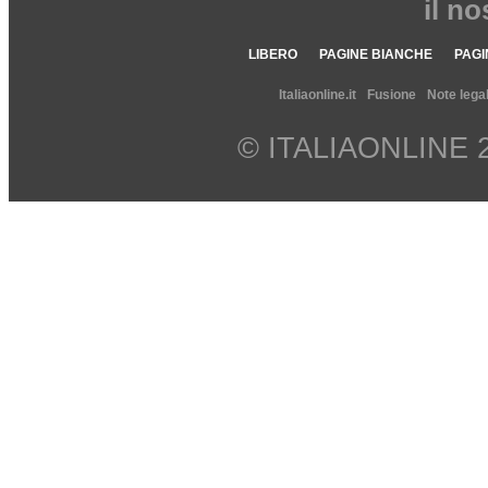
il n
LIBERO
PAGINE BIANCHE
PAGI
Italiaonline.it
Fusione
Note legal
© ITALIAONLINE