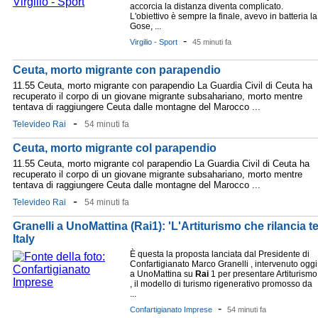
accorcia la distanza diventa complicato.
L'obiettivo è sempre la finale, avevo in batteria la
Gose, ...
-
Virgilio - Sport
45 minuti fa
Ceuta, morto migrante con parapendio
11.55 Ceuta, morto migrante con parapendio La Guardia Civil di Ceuta ha
recuperato il corpo di un giovane migrante subsahariano, morto mentre
tentava di raggiungere Ceuta dalle montagne del Marocco ...
-
Televideo Rai
54 minuti fa
Ceuta, morto migrante col parapendio
11.55 Ceuta, morto migrante col parapendio La Guardia Civil di Ceuta ha
recuperato il corpo di un giovane migrante subsahariano, morto mentre
tentava di raggiungere Ceuta dalle montagne del Marocco ...
-
Televideo Rai
54 minuti fa
Granelli a UnoMattina (Rai1): 'L'Artiturismo che rilancia t
Italy
È questa la proposta lanciata dal Presidente di
Confartigianato Marco Granelli , intervenuto oggi
a UnoMattina su
Rai
1 per presentare Artiturismo
, il modello di turismo rigenerativo promosso da
...
-
Confartigianato Imprese
54 minuti fa