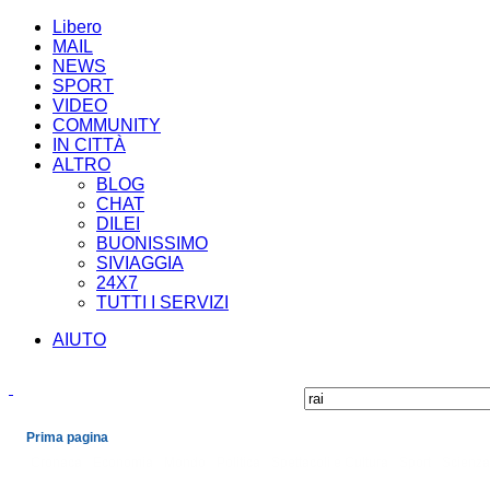
Libero
MAIL
NEWS
SPORT
VIDEO
COMMUNITY
IN CITTÀ
ALTRO
BLOG
CHAT
DILEI
BUONISSIMO
SIVIAGGIA
24X7
TUTTI I SERVIZI
AIUTO
Prima pagina
Cronaca
Economia
Mondo
Politica
Spettacoli e Cultura
Sport
Scienza