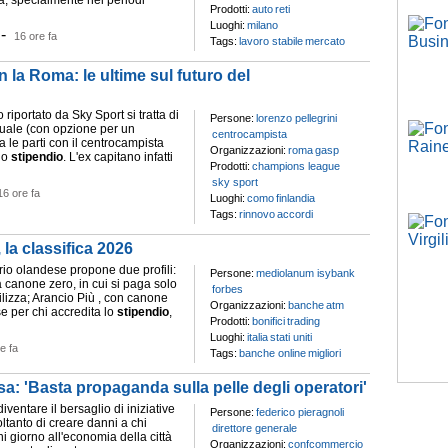
à, specialmente nei periodi
Prodotti:
auto
reti
Luoghi:
milano
-
16 ore fa
Tags:
lavoro stabile
mercato
n la Roma: le ultime sul futuro del
iportato da Sky Sport si tratta di
Persone:
lorenzo pellegrini
uale (con opzione per un
centrocampista
a le parti con il centrocampista
Organizzazioni:
roma
gasp
lo
stipendio
. L'ex capitano infatti
Prodotti:
champions league
sky sport
16 ore fa
Luoghi:
como
finlandia
Tags:
rinnovo
accordi
, la classifica 2026
rio olandese propone due profili:
Persone:
mediolanum isybank
a canone zero, in cui si paga solo
forbes
tilizza; Arancio Più , con canone
Organizzazioni:
banche
atm
e per chi accredita lo
stipendio
,
Prodotti:
bonifici
trading
Luoghi:
italia
stati uniti
e fa
Tags:
banche online
migliori
: 'Basta propaganda sulla pelle degli operatori'
iventare il bersaglio di iniziative
Persone:
federico pieragnoli
ltanto di creare danni a chi
direttore generale
i giorno all'economia della città
Organizzazioni:
confcommercio