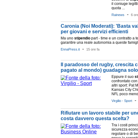
il coniuge legit
quota ...
-
Rainews
6 or
Caronia (Noi Moderati): 'Basta v
per giovani e servizi efficienti
Ma uno
stipendio
part - time e un contratto a
garantire una reale autonomia a queste famiglie
-
EnnaPress.it
15 ore fa
Il paradosso del rugby, crescita c
pagato al mondo) guadagna solo 1
Eppure il suo
s
confrontato con 
altri sport: Pat
Kansas City Chi
NFL poco meno d
Virgilio - Sport
Rifiutare un lavoro stabile per un
costa davvero questa scelta?
Tra i costi princ
sicurezza econo
regolare o di be