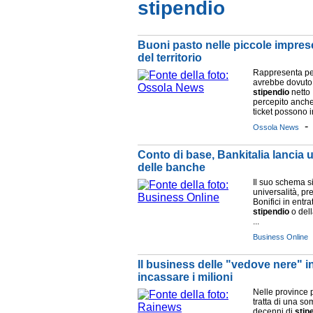
stipendio
Buoni pasto nelle piccole imprese
del territorio
Rappresenta per
avrebbe dovuto 
stipendio
netto 
percepito anche 
ticket possono inf
Ossola News
Conto di base, Bankitalia lancia un
delle banche
Il suo schema si
universalità, pr
Bonifici in entra
stipendio
o dell
...
Business Online
Il business delle "vedove nere" i
incassare i milioni
Nelle province 
tratta di una so
decenni di
stip