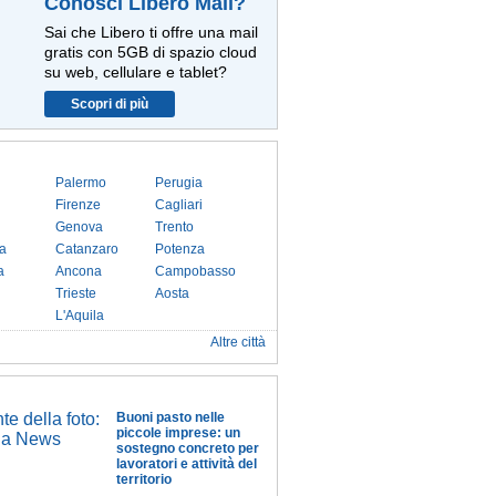
Conosci Libero Mail?
Sai che Libero ti offre una mail
gratis con 5GB di spazio cloud
su web, cellulare e tablet?
Scopri di più
Palermo
Perugia
Firenze
Cagliari
Genova
Trento
a
Catanzaro
Potenza
a
Ancona
Campobasso
Trieste
Aosta
L'Aquila
Altre città
Buoni pasto nelle
piccole imprese: un
sostegno concreto per
lavoratori e attività del
territorio