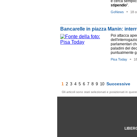
e cerca semplic
stipendio
".
-
GoNews
18 o
Bancarelle in piazza Manin: inte
Poi attacca ape
dell'interrogaz
parlamentari ch
paladini del dec
puntualmente gar
-
Pisa Today
18
Successive
1
2
3
4
5
6
7
8
9
10
Gli articoli sono stati selezionati e posizionati in qu
LIBER