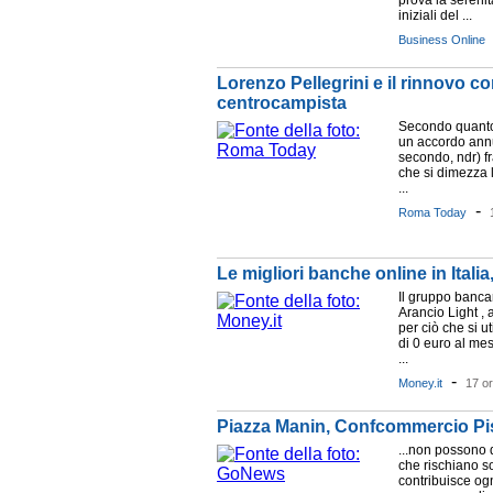
prova la serenit
iniziali del ...
Business Online
Lorenzo Pellegrini e il rinnovo co
centrocampista
Secondo quanto r
un accordo ann
secondo, ndr) fr
che si dimezza 
...
-
Roma Today
Le migliori banche online in Italia
Il gruppo banca
Arancio Light , 
per ciò che si u
di 0 euro al mes
...
-
Money.it
17 or
Piazza Manin, Confcommercio Pisa
...non possono d
che rischiano so
contribuisce ogn