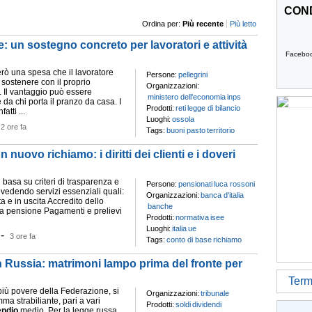
COND
Ordina per:
Più recente
Più letto
: un sostegno concreto per lavoratori e attività
Facebo
ò una spesa che il lavoratore
Persone:
pellegrini
sostenere con il proprio
Organizzazioni:
. Il vantaggio può essere
ministero dell'economia
inps
da chi porta il pranzo da casa. I
Prodotti:
reti
legge di bilancio
atti ...
Luoghi:
ossola
-
2 ore fa
Tags:
buoni pasto
territorio
 nuovo richiamo: i diritti dei clienti e i doveri
 basa su criteri di trasparenza e
Persone:
pensionati
luca rossoni
evedendo servizi essenziali quali:
Organizzazioni:
banca d'italia
ta e in uscita Accredito dello
banche
a pensione Pagamenti e prelievi
Prodotti:
normativa
isee
Luoghi:
italia
ue
-
3 ore fa
Tags:
conto di base
richiamo
n Russia: matrimoni lampo prima del fronte per
Termi
più povere della Federazione, si
Organizzazioni:
tribunale
mma strabiliante, pari a vari
Prodotti:
soldi
dividendi
endio
medio. Per la legge russa,