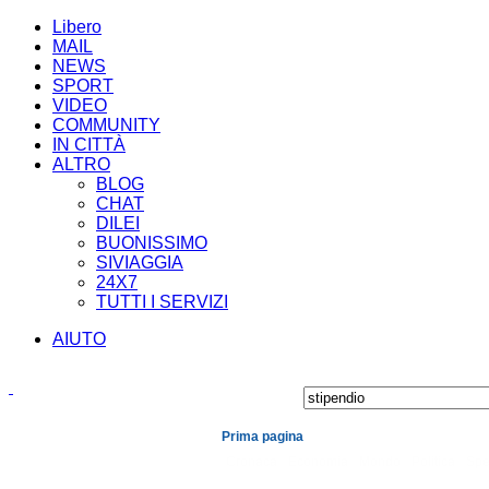
Libero
MAIL
NEWS
SPORT
VIDEO
COMMUNITY
IN CITTÀ
ALTRO
BLOG
CHAT
DILEI
BUONISSIMO
SIVIAGGIA
24X7
TUTTI I SERVIZI
AIUTO
Prima pagina
Cronaca
Economia
Mondo
Politica
Spe