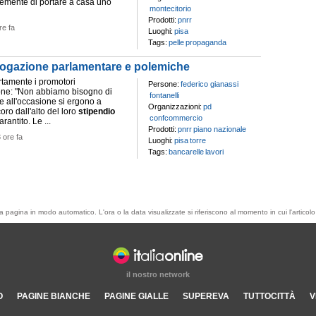
emente di portare a casa uno
montecitorio
Prodotti:
pnrr
re fa
Luoghi:
pisa
Tags:
pelle
propaganda
rrogazione parlamentare e polemiche
rtamente i promotori
Persone:
federico gianassi
ione: "Non abbiamo bisogno di
fontanelli
e all'occasione si ergono a
Organizzazioni:
pd
oro dall'alto del loro
stipendio
confcommercio
antito. Le ...
Prodotti:
pnrr
piano nazionale
 ore fa
Luoghi:
pisa
torre
Tags:
bancarelle
lavori
esta pagina in modo automatico. L'ora o la data visualizzate si riferiscono al momento in cui l'artic
il nostro network
O
PAGINE BIANCHE
PAGINE GIALLE
SUPEREVA
TUTTOCITTÀ
V