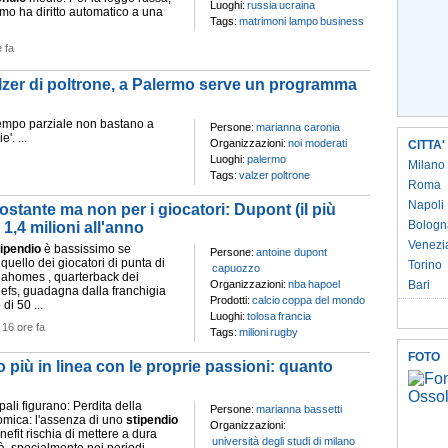
Luoghi:
russia
ucraina
timo ha diritto automatico a una
Tags:
matrimoni lampo
business
e fa
alzer di poltrone, a Palermo serve un programma
 tempo parziale non bastano a
Persone:
marianna caronia
'. ...
Organizzazioni:
noi moderati
CITTA'
Luoghi:
palermo
Milano
Tags:
valzer
poltrone
Roma
Napoli
ostante ma non per i giocatori: Dupont (il più
Bologn
,4 milioni all'anno
Venezi
tipendio
è bassissimo se
Persone:
antoine dupont
quello dei giocatori di punta di
Torino
capuozzo
 Mahomes , quarterback dei
Organizzazioni:
nba
hapoel
Bari
efs, guadagna dalla franchigia
Prodotti:
calcio
coppa del mondo
i 50 ...
Luoghi:
tolosa
francia
-
16 ore fa
Tags:
milioni
rugby
FOTO
o più in linea con le proprie passioni: quanto
ipali figurano: Perdita della
Persone:
marianna bassetti
mica: l'assenza di uno
stipendio
Organizzazioni:
nefit rischia di mettere a dura
università degli studi di milano