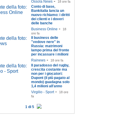
-
Ossola News
18 ore fa
Conto di base,
Bankitalia lancia un
nuovo richiamo: i diritti
dei clienti e i doveri
delle banche
-
Business Online
18
ore fa
Il business delle
"vedove nere" in
Russia: matrimoni
lampo prima del fronte
per incassare i milioni
-
Rainews
18 ore fa
Il paradosso del rugby,
crescita costante ma
non per i giocatori:
Dupont (il più pagato al
mondo) guadagna solo
1,4 milioni all'anno
-
Virgilio - Sport
18 ore
fa
1 di 5