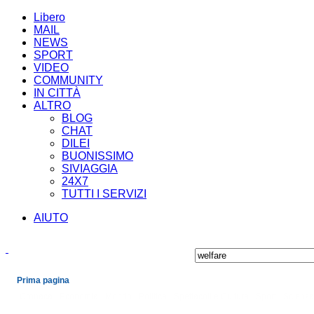
Libero
MAIL
NEWS
SPORT
VIDEO
COMMUNITY
IN CITTÀ
ALTRO
BLOG
CHAT
DILEI
BUONISSIMO
SIVIAGGIA
24X7
TUTTI I SERVIZI
AIUTO
Prima pagina
Cronaca
Economia
Mondo
Politica
Spettacoli e Cultura
Sport
Scienza