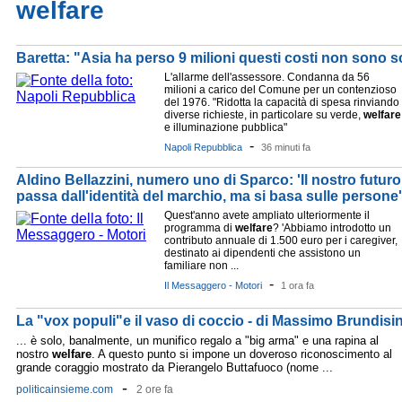
welfare
Baretta: "Asia ha perso 9 milioni questi costi non sono so
L'allarme dell'assessore. Condanna da 56
milioni a carico del Comune per un contenzioso
del 1976. "Ridotta la capacità di spesa rinviando
diverse richieste, in particolare su verde,
welfare
e illuminazione pubblica"
-
Napoli Repubblica
36 minuti fa
Aldino Bellazzini, numero uno di Sparco: 'Il nostro futuro
passa dall'identità del marchio, ma si basa sulle persone'.
Quest'anno avete ampliato ulteriormente il
programma di
welfare
? 'Abbiamo introdotto un
contributo annuale di 1.500 euro per i caregiver,
destinato ai dipendenti che assistono un
familiare non ...
-
Il Messaggero - Motori
1 ora fa
La "vox populi"e il vaso di coccio - di Massimo Brundisin
... è solo, banalmente, un munifico regalo a "big arma" e una rapina al
nostro
welfare
. A questo punto si impone un doveroso riconoscimento al
grande coraggio mostrato da Pierangelo Buttafuoco (nome ...
-
politicainsieme.com
2 ore fa