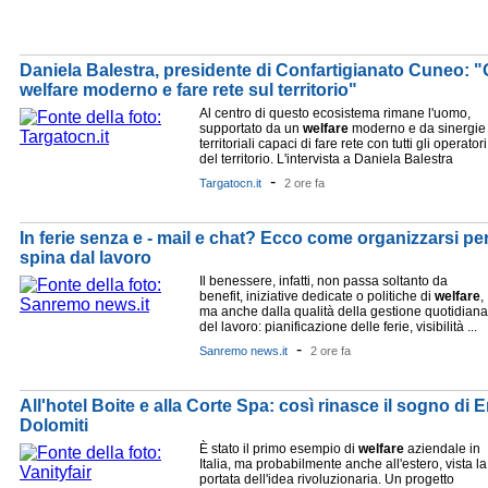
Daniela Balestra, presidente di Confartigianato Cuneo: 
welfare moderno e fare rete sul territorio"
Al centro di questo ecosistema rimane l'uomo,
supportato da un
welfare
moderno e da sinergie
territoriali capaci di fare rete con tutti gli operatori
del territorio. L'intervista a Daniela Balestra
-
Targatocn.it
2 ore fa
In ferie senza e - mail e chat? Ecco come organizzarsi pe
spina dal lavoro
Il benessere, infatti, non passa soltanto da
benefit, iniziative dedicate o politiche di
welfare
,
ma anche dalla qualità della gestione quotidiana
del lavoro: pianificazione delle ferie, visibilità ...
-
Sanremo news.it
2 ore fa
All'hotel Boite e alla Corte Spa: così rinasce il sogno di E
Dolomiti
È stato il primo esempio di
welfare
aziendale in
Italia, ma probabilmente anche all'estero, vista la
portata dell'idea rivoluzionaria. Un progetto