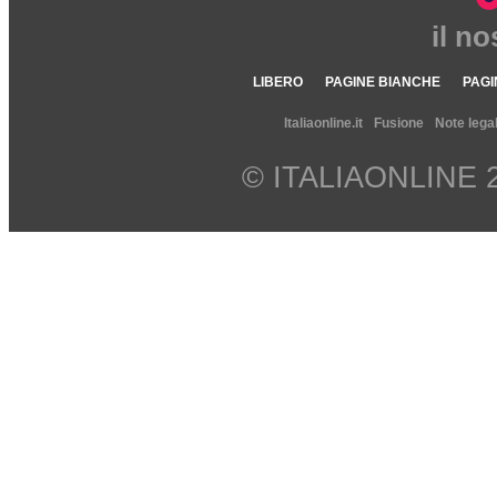
il n
LIBERO
PAGINE BIANCHE
PAGI
Italiaonline.it
Fusione
Note legal
© ITALIAONLINE