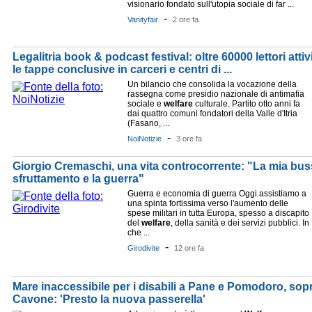
visionario fondato sull'utopia sociale di far ...
-
Vanityfair
2 ore fa
Legalitria book & podcast festival: oltre 60000 lettori attivi
le tappe conclusive in carceri e centri di ...
Un bilancio che consolida la vocazione della
rassegna come presidio nazionale di antimafia
sociale e
welfare
culturale. Partito otto anni fa
dai quattro comuni fondatori della Valle d'Itria
(Fasano, ...
-
NoiNotizie
3 ore fa
Giorgio Cremaschi, una vita controcorrente: "La mia busso
sfruttamento e la guerra"
Guerra e economia di guerra Oggi assistiamo a
una spinta fortissima verso l'aumento delle
spese militari in tutta Europa, spesso a discapito
del
welfare
, della sanità e dei servizi pubblici. In
che ...
-
Girodivite
12 ore fa
Mare inaccessibile per i disabili a Pane e Pomodoro, sop
Cavone: 'Presto la nuova passerella'