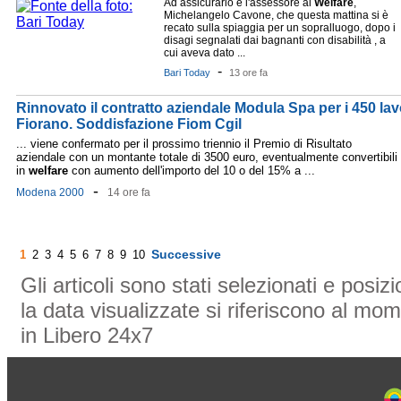
Ad assicurarlo è l'assessore al
Welfare
,
Michelangelo Cavone, che questa mattina si è
recato sulla spiaggia per un sopralluogo, dopo i
disagi segnalati dai bagnanti con disabilità , a
cui aveva dato ...
-
Bari Today
13 ore fa
Rinnovato il contratto aziendale Modula Spa per i 450 lavo
Fiorano. Soddisfazione Fiom Cgil
... viene confermato per il prossimo triennio il Premio di Risultato
aziendale con un montante totale di 3500 euro, eventualmente convertibili
in
welfare
con aumento dell'importo del 10 o del 15% a ...
-
Modena 2000
14 ore fa
Successive
1
2
3
4
5
6
7
8
9
10
Gli articoli sono stati selezionati e posi
la data visualizzate si riferiscono al mom
in Libero 24x7