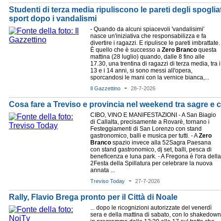
Studenti di terza media ripuliscono le pareti degli spoglia
sport dopo i vandalismi
- Quando da alcuni spiacevoli 'vandalisimi'
nasce un'iniziativa che responsabilizza e fa
divertire i ragazzi. E ripulisce le pareti imbrattate.
È quello che è successo a
Zero
Branco
questa
mattina (28 luglio) quando, dalle 8 fino alle
17.30, una trentina di ragazzi di terza media, tra i
13 e i 14 anni, si sono messi all'opera,
sporcandosi le mani con la vernice bianca,...
-
Il Gazzettino
28-7-2026
Cosa fare a Treviso e provincia nel weekend tra sagre e 
CIBO, VINO E MANIFESTAZIONI - A San Biagio
di Callalta, precisamente a Rovarè, tornano i
Festeggiamenti di San Lorenzo con stand
gastronomico, balli e musica per tutti. - A
Zero
Branco
spazio invece alla 52Sagra Paesana
con stand gastronomico, dj set, balli, pesca di
beneficenza e luna park. - A Fregona è l'ora della
2Festa della Spillatura per celebrare la nuova
annata ...
-
Treviso Today
27-7-2026
Rally, Flavio Brega pronto per il Città di Noale
... dopo le ricognizioni autorizzate del venerdì
sera e della mattina di sabato, con lo shakedown