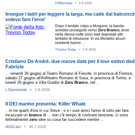
-
Il Riformista
3-8-2026
Insegue i ladri per leggere la targa, ma cade dal balconcin
volevo fare l'eroe'
Dopo il tentato colpo a Morgano, la banda
avrebbe proseguito verso
Zero
Branco
, dove
nella stessa notte sono stati segnalati altri
tentativi di intrusione. In via Montello alcuni
residenti hanno ...
-
Treviso Today
2-8-2026
Cristiano De André, due nuove date per il tour estivo dedi
Fabrizio
... venerdì 26 giugno al Teatro Romano di Fiesole, in provincia di Firenze,
sabato 27 giugno all'Anfiteatro Romano di Susa, in provincia di Torino, e
lunedì 29 giugno a Villa Guidini di
Zero
Branco
, nel ...
-
L'Opinionista
1-8-2026
Il DEI marino presenta: Killer Whale
...in tre quarti d'ora in cui Steve - o e i suoi amici fanno di tutto per fare
incazzare un
branco
di ... non c'è tempo di costruire tensione, ci sono
letteralmente
zero
idee su cosa far succedere mentre ...
-
i400Calci
30-7-2026