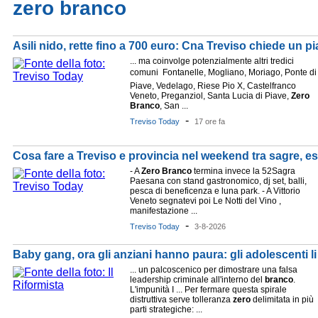
zero branco
Asili nido, rette fino a 700 euro: Cna Treviso chiede un pi
... ma coinvolge potenzialmente altri tredici
comuni  Fontanelle, Mogliano, Moriago, Ponte di
Piave, Vedelago, Riese Pio X, Castelfranco
Veneto, Preganziol, Santa Lucia di Piave,
Zero
Branco
, San ...
-
Treviso Today
17 ore fa
Cosa fare a Treviso e provincia nel weekend tra sagre, es
- A
Zero
Branco
termina invece la 52Sagra
Paesana con stand gastronomico, dj set, balli,
pesca di beneficenza e luna park. - A Vittorio
Veneto segnatevi poi Le Notti del Vino ,
manifestazione ...
-
Treviso Today
3-8-2026
Baby gang, ora gli anziani hanno paura: gli adolescenti li
... un palcoscenico per dimostrare una falsa
leadership criminale all'interno del
branco
.
L'impunità I ... Per fermare questa spirale
distruttiva serve tolleranza
zero
delimitata in più
parti strategiche: ...