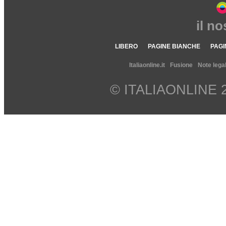
il n
LIBERO
PAGINE BIANCHE
PAGI
Italiaonline.it
Fusione
Note legal
© ITALIAONLINE