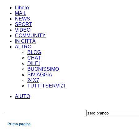
Libero
MAIL
NEWS
SPORT
VIDEO
COMMUNITY
IN CITTÀ
ALTRO
BLOG
CHAT
DILEI
BUONISSIMO
SIVIAGGIA
24X7
TUTTI I SERVIZI
AIUTO
Prima pagina
Cronaca
Economia
Mondo
Politica
Spettacoli e Cultura
Sport
Scienza