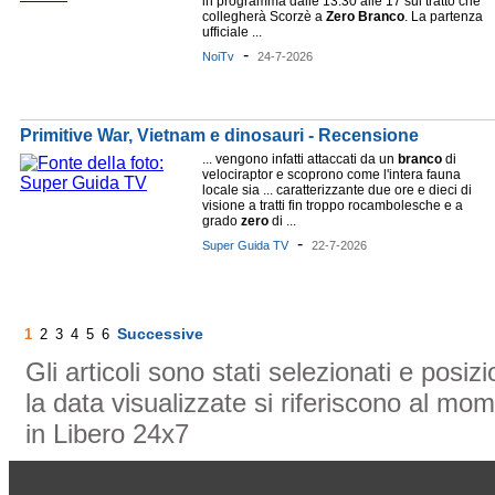
in programma dalle 13:30 alle 17 sul tratto che
collegherà Scorzè a
Zero
Branco
. La partenza
ufficiale ...
-
NoiTv
24-7-2026
Primitive War, Vietnam e dinosauri - Recensione
... vengono infatti attaccati da un
branco
di
velociraptor e scoprono come l'intera fauna
locale sia ... caratterizzante due ore e dieci di
visione a tratti fin troppo rocambolesche e a
grado
zero
di ...
-
Super Guida TV
22-7-2026
Successive
1
2
3
4
5
6
Gli articoli sono stati selezionati e posi
la data visualizzate si riferiscono al mom
in Libero 24x7