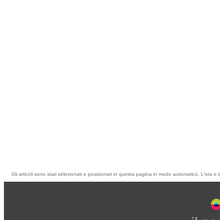
Gli articoli sono stati selezionati e posizionati in questa pagina in modo automatico. L'ora o l