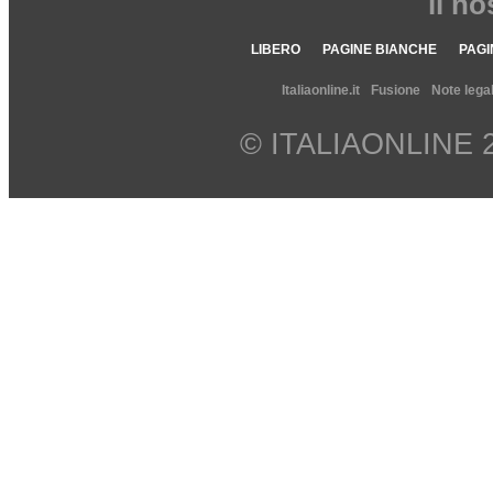
il n
LIBERO
PAGINE BIANCHE
PAGI
Italiaonline.it
Fusione
Note legal
© ITALIAONLINE