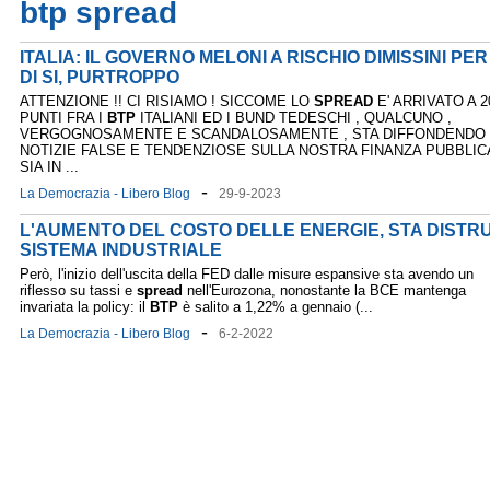
btp spread
ITALIA: IL GOVERNO MELONI A RISCHIO DIMISSINI PE
DI SI, PURTROPPO
ATTENZIONE !! CI RISIAMO ! SICCOME LO
SPREAD
E' ARRIVATO A 2
PUNTI FRA I
BTP
ITALIANI ED I BUND TEDESCHI , QUALCUNO ,
VERGOGNOSAMENTE E SCANDALOSAMENTE , STA DIFFONDENDO
NOTIZIE FALSE E TENDENZIOSE SULLA NOSTRA FINANZA PUBBLIC
SIA IN ...
-
La Democrazia - Libero Blog
29-9-2023
L'AUMENTO DEL COSTO DELLE ENERGIE, STA DISTR
SISTEMA INDUSTRIALE
Però, l'inizio dell'uscita della FED dalle misure espansive sta avendo un
riflesso su tassi e
spread
nell'Eurozona, nonostante la BCE mantenga
invariata la policy: il
BTP
è salito a 1,22% a gennaio (...
-
La Democrazia - Libero Blog
6-2-2022