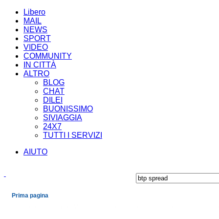
Libero
MAIL
NEWS
SPORT
VIDEO
COMMUNITY
IN CITTÀ
ALTRO
BLOG
CHAT
DILEI
BUONISSIMO
SIVIAGGIA
24X7
TUTTI I SERVIZI
AIUTO
Prima pagina
Cronaca
Economia
Mondo
Politica
Spettacoli e Cultura
Sport
Scienza