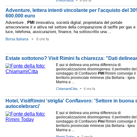
Il Riformista
6 ore fa
Adventure, lettera intenti vincolante per l'acquisto del 3
600.000 euro
Adventure ,
PMI
innovativa, società digital, proprietaria del portale
ameconviene.it e attiva nel settore della comparazione di tariffe per gas e
luce, telefonia, assicurazioni, finance, ha sottoscritto una ...
-
Borsa Italiana
6 ore fa
Estate sottotono? Visit Rimini fa chiarezza: "Dati deline
E qui si delinea una prima differenza di
geolocalizzazione disomogenea: il perimetro del
sondaggio di Conflavoro
PMI
Rimini coinvolge il
territorio provinciale riminese (da Bellaria - Igea
Marina a ...
-
ChiamamiCitta
6 ore fa
Hotel, VisitRimini 'striglia' Conflavoro: 'Settore in buona
autocelebrarci'
E qui si delinea una prima differenza di
geolocalizzazione disomogenea: il perimetro del
sondaggio di Conflavoro
Pmi
Rimini coinvolge il
territorio provinciale riminese (da Bellaria - Igea
Marina a ...
-
Rimini Today
7 ore fa