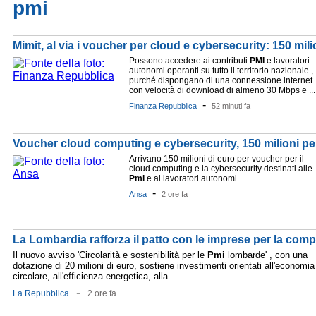
pmi
Mimit, al via i voucher per cloud e cybersecurity: 150 mil
Possono accedere ai contributi
PMI
e lavoratori
autonomi operanti su tutto il territorio nazionale ,
purché dispongano di una connessione internet
con velocità di download di almeno 30 Mbps e ...
-
Finanza Repubblica
52 minuti fa
Voucher cloud computing e cybersecurity, 150 milioni p
Arrivano 150 milioni di euro per voucher per il
cloud computing e la cybersecurity destinati alle
Pmi
e ai lavoratori autonomi.
-
Ansa
2 ore fa
La Lombardia rafforza il patto con le imprese per la compet
Il nuovo avviso 'Circolarità e sostenibilità per le
Pmi
lombarde' , con una
dotazione di 20 milioni di euro, sostiene investimenti orientati all'economia
circolare, all'efficienza energetica, alla ...
-
La Repubblica
2 ore fa