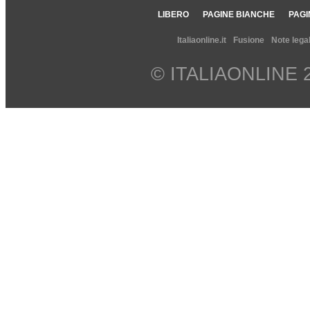
LIBERO
PAGINE BIANCHE
PAGI
Italiaonline.it
Fusione
Note legal
© ITALIAONLINE