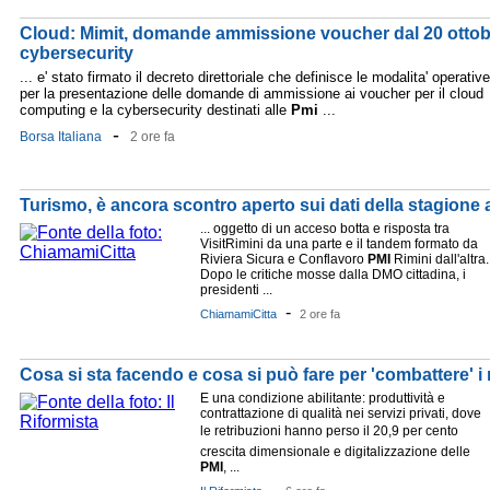
Cloud: Mimit, domande ammissione voucher dal 20 ottob
cybersecurity
... e' stato firmato il decreto direttoriale che definisce le modalita' operative
per la presentazione delle domande di ammissione ai voucher per il cloud
computing e la cybersecurity destinati alle
Pmi
...
-
Borsa Italiana
2 ore fa
Turismo, è ancora scontro aperto sui dati della stagione 
... oggetto di un acceso botta e risposta tra
VisitRimini da una parte e il tandem formato da
Riviera Sicura e Conflavoro
PMI
Rimini dall'altra.
Dopo le critiche mosse dalla DMO cittadina, i
presidenti ...
-
ChiamamiCitta
2 ore fa
Cosa si sta facendo e cosa si può fare per 'combattere' i 
E una condizione abilitante: produttività e
contrattazione di qualità nei servizi privati, dove
le retribuzioni hanno perso il 20,9 per cento 
crescita dimensionale e digitalizzazione delle
PMI
, ...
-