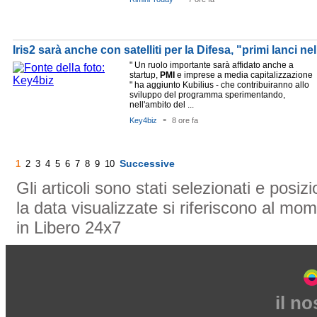
Iris2 sarà anche con satelliti per la Difesa, "primi lanci ne
" Un ruolo importante sarà affidato anche a
startup,
PMI
e imprese a media capitalizzazione
" ha aggiunto Kubilius - che contribuiranno allo
sviluppo del programma sperimentando,
nell'ambito del ...
-
Key4biz
8 ore fa
Successive
1
2
3
4
5
6
7
8
9
10
Gli articoli sono stati selezionati e posi
la data visualizzate si riferiscono al mom
in Libero 24x7
il n