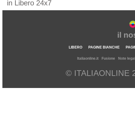
in Libero 24x7
il n
LIBERO
PAGINE BIANCHE
PAGI
Italiaonline.it
Fusione
Note legal
© ITALIAONLINE