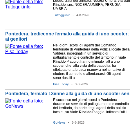
Luogo: Sala dei Sindaci, Nocera Umbra, Via San
Rinaldo
, snc, NOCERA UMBRA, PERUGIA,
UMBRIA
-
Tuttoggi.info
4-8-2026
Pontedera, tredicenne fermato alla guida di uno scooter: 
ai genitori
Nei giorni scorsi gli agenti del Comando
territoriale di Pontedera della Polizia locale della
Valdera, impegnati in un servizio di
pattugliamento e controllo del territorio in viale
Rinaldo
Piaggio, hanno intimato l'alt a uno
scooter che, alla vista della pattuglia, ha
effettuato una brusca manovra nel tentativo di
eludere il controllo e allontanarsi. Gli agenti
sono riusciti a ...
-
Pisa Today
3-8-2026
Pontedera, fermato 13enne alla guida di uno scooter sen
È successo nei giorni scorsi a Pontedera
durante un servizio di pattugliamento e controllo
del territorio, da parte degli agenti della polizia
locale , su Viale
Rinaldo
Piaggio. Intimato l'alt il
...
-
GoNews
3-8-2026