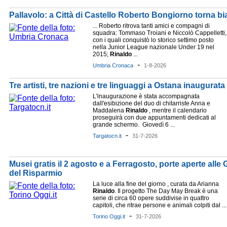
Pallavolo: a Città di Castello Roberto Bongiorno torna 
... Roberto ritrova tanti amici e compagni di
squadra: Tommaso Troiani e Niccolò Cappelletti,
con i quali conquistò lo storico settimo posto
nella Junior League nazionale Under 19 nel
2015;
Rinaldo
...
-
Umbria Cronaca
1-8-2026
Tre artisti, tre nazioni e tre linguaggi a Ostana inaugurata
L'inaugurazione è stata accompagnata
dall'esibizione del duo di chitarriste Anna e
Maddalena
Rinaldo
, mentre il calendario
proseguirà con due appuntamenti dedicati al
grande schermo. Giovedì 6 ...
-
Targatocn.it
31-7-2026
Musei gratis il 2 agosto e a Ferragosto, porte aperte alle G
del Risparmio
La luce alla fine del giorno , curata da Arianna
Rinaldo
. Il progetto The Day May Break è una
serie di circa 60 opere suddivise in quattro
capitoli, che ritrae persone e animali colpiti dal ...
-
Torino Oggi.it
31-7-2026