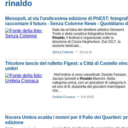
rinaldo
Monopoli, al via l'undicesima edizione di PhEST: fotogra
raccontare il futuro - Senza Colonne News - Quotidiano di 
Nato da un'idea del direttore artistico Giovanni
Troilo e della curatrice fotografica Arianna
Rinaldo
, il festival è organizzato sotto la
direzione di Cinzia Negherbon. Dal 2017, la
sezione dedicata ...
-
Senza Colonne
18 ore fa
Tricolore lancio del rulletto Figest: a Città di Castello v
umbri
Nell'ordine si sono classificati: Davide Famiani,
Jacopo Iannelli e
Rinaldo
Mancini. Nella
categoria unica, con un giocatore di categoria A
ed uno di B, doppietta dei giocatori marchigiani
che ...
-
Umbria Cronaca
6-8-2026
Nocera Umbra scalda i motori per il Palio dei Quartieri: p
edizione