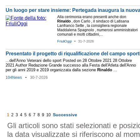
Un luogo per stare insieme: Pertegada inaugura la nuova
Alla cerimonia erano presenti anche don
Rinaldo
, don Carlo , il sindaco di Latisana
Lanfranco Sette , la consigliera regionale
Maddalena Spagnolo , numerosi amministratori
comunali e molti cittadini,...
-
FriuliOggi
31-7-2026
Presentato il progetto di riqualificazione del campo spor
...dell'Anno Veterani dello sport Posted on 28 Ottobre 2021 28 Ottobre
2021 Author Redazione Grande successo alla Festa dell'Atleta dell'Anno
per gli anni 2019 e 2019 organizzata dalla sezione
Rinaldo
...
-
104News
30-7-2026
Successive
1
2
3
4
5
6
7
8
9
10
Gli articoli sono stati selezionati e posi
la data visualizzate si riferiscono al mom