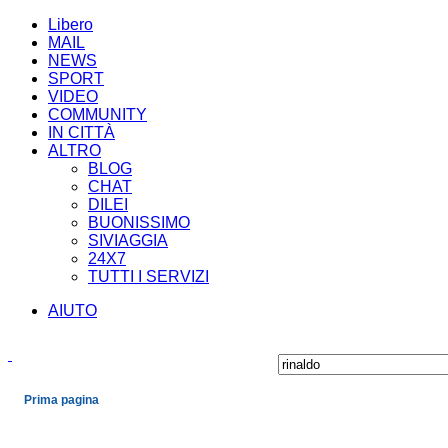
Libero
MAIL
NEWS
SPORT
VIDEO
COMMUNITY
IN CITTÀ
ALTRO
BLOG
CHAT
DILEI
BUONISSIMO
SIVIAGGIA
24X7
TUTTI I SERVIZI
AIUTO
Prima pagina
Cronaca
Economia
Mondo
Politica
Spettacoli e Cultura
Sport
Scienza