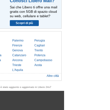
Conosci Libero Mail?
Sai che Libero ti offre una mail
gratis con 5GB di spazio cloud
su web, cellulare e tablet?
Scopri di più
Palermo
Perugia
Firenze
Cagliari
Genova
Trento
a
Catanzaro
Potenza
a
Ancona
Campobasso
Trieste
Aosta
L'Aquila
Altre città
olo è stato aggiunto o aggiornato in Libero 24x7