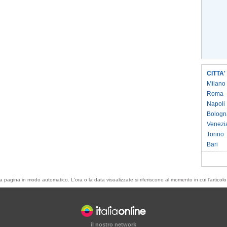
CITTA'
Milano
Roma
Napoli
Bologn
Venezi
Torino
Bari
esta pagina in modo automatico. L'ora o la data visualizzate si riferiscono al momento in cui l'artic
il nostro network