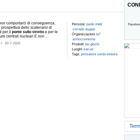
COND
on comportarci di conseguenza,
Persone:
paolo mieli
Facebo
a prospettiva dello scatenarsi di
corrado augias
i per il
ponte
sullo
stretto
e per le
Organizzazioni:
la7
ture centrali nucleari E non ...
armocromismo
-
30-7-2026
Prodotti:
tav
giochi
Luoghi:
iran
ue
Tags:
pensatore sardo
sinistra
Termi