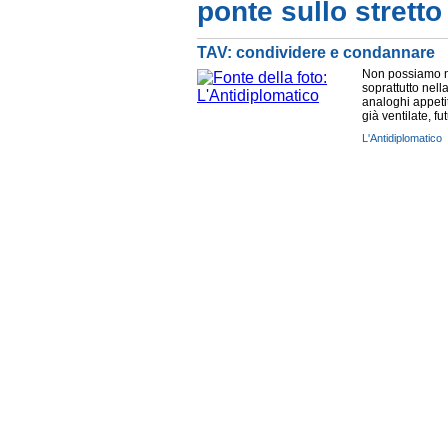
ponte sullo stretto
TAV: condividere e condannare
Non possiamo n
soprattutto nell
analoghi appetit
già ventilate, fu
L'Antidiplomatico