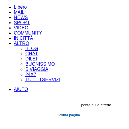
Libero
MAIL
NEWS
SPORT
VIDEO
COMMUNITY
IN CITTÀ
ALTRO
BLOG
CHAT
DILEI
BUONISSIMO
SIVIAGGIA
24X7
TUTTI I SERVIZI
AIUTO
Prima pagina
Cronaca
Economia
Mondo
Politica
Spe