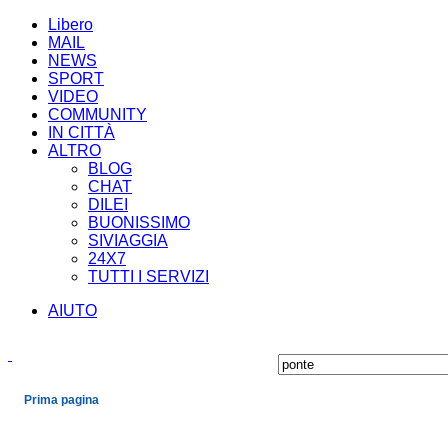
Libero
MAIL
NEWS
SPORT
VIDEO
COMMUNITY
IN CITTÀ
ALTRO
BLOG
CHAT
DILEI
BUONISSIMO
SIVIAGGIA
24X7
TUTTI I SERVIZI
AIUTO
Prima pagina
Cronaca
Economia
Mondo
Politica
Spettacoli e Cultura
Sport
Scienza