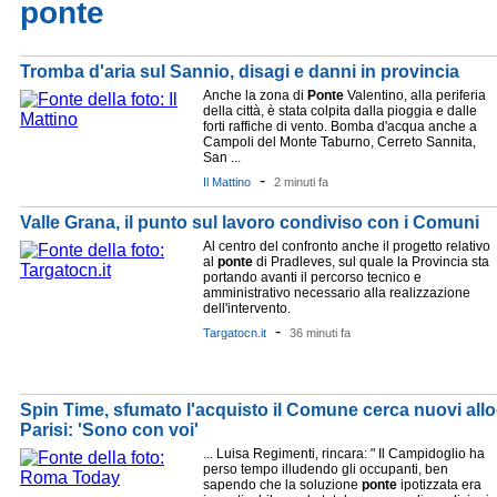
ponte
Tromba d'aria sul Sannio, disagi e danni in provincia
Anche la zona di
Ponte
Valentino, alla periferia
della città, è stata colpita dalla pioggia e dalle
forti raffiche di vento. Bomba d'acqua anche a
Campoli del Monte Taburno, Cerreto Sannita,
San ...
-
Il Mattino
2 minuti fa
Valle Grana, il punto sul lavoro condiviso con i Comuni
Al centro del confronto anche il progetto relativo
al
ponte
di Pradleves, sul quale la Provincia sta
portando avanti il percorso tecnico e
amministrativo necessario alla realizzazione
dell'intervento.
-
Targatocn.it
36 minuti fa
Spin Time, sfumato l'acquisto il Comune cerca nuovi allo
Parisi: 'Sono con voi'
... Luisa Regimenti, rincara: " Il Campidoglio ha
perso tempo illudendo gli occupanti, ben
sapendo che la soluzione
ponte
ipotizzata era