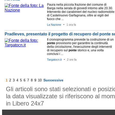
Paura nella piccola frazione del comune di
Barga nella serata di giovedì intorno alle 20.30.
Intervento dei carabinieri del nucleo radiomobile
di Castelnuovo Garfagnana, oltre ai vigili del
fuoco che ...
-
La Nazione
1 ora fa
Pradleves, presentato il progetto di recupero del ponte s
Il cronoprogramma prevede la costruzione di un
ponte
provvisorio per garantire la continuità
della circolazione, l'esecuzione degli interventi
di recupero sul
ponte
storico e, una volta
conclusi i ...
-
Targatocn.it
2 ore fa
Successive
1
2
3
4
5
6
7
8
9
10
Gli articoli sono stati selezionati e posi
la data visualizzate si riferiscono al mom
in Libero 24x7