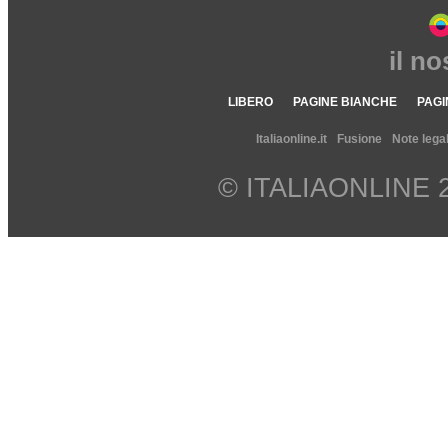
il n
LIBERO
PAGINE BIANCHE
PAGI
Italiaonline.it
Fusione
Note legal
© ITALIAONLINE